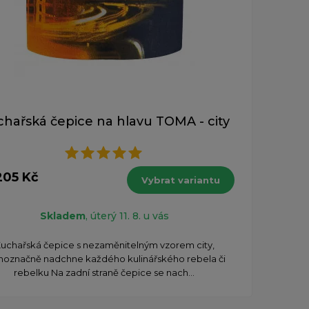
hařská čepice na hlavu TOMA - city
205 Kč
Vybrat variantu
Skladem
, úterý 11. 8. u vás
uchařská čepice s nezaměnitelným vzorem city,
noznačně nadchne každého kulinářského rebela či
rebelku Na zadní straně čepice se nach...