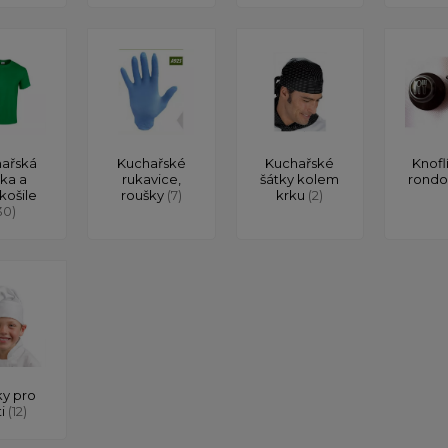
ařská
Kuchařské
Kuchařské
Knofl
čka a
rukavice,
šátky kolem
rond
košile
roušky
(7)
krku
(2)
30)
y pro
ti
(12)