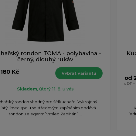
hařský rondon TOMA - polybavlna -
Kuc
černý, dlouhý rukáv
 180 Kč
Vybrat variantu
od 
s DPH
Skladem
, úterý 11. 8. u vás
chařský rondon vhodný pro šéfkuchaře! Vykrojený
ojatý límec spolu se středovým zapínáním dodává
K
rondonu elegantní vzhled Zapínání: ...
jed