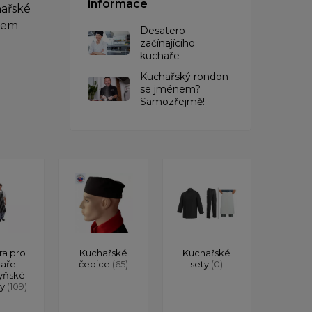
informace
hařské
ěčem
Desatero
začínajícího
kuchaře
Kuchařský rondon
se jménem?
Samozřejmě!
ra pro
Kuchařské
Kuchařské
aře -
čepice
(65)
sety
(0)
yňské
ry
(109)