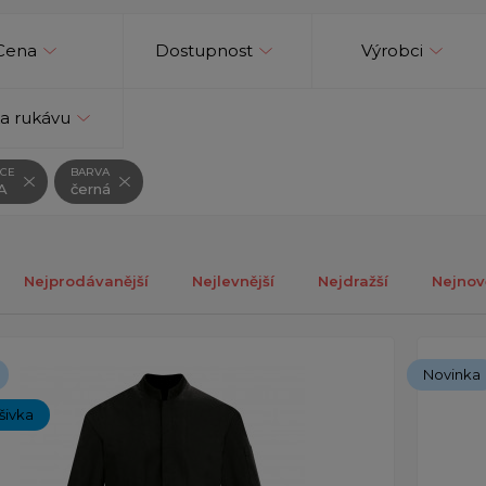
Cena
Dostupnost
Výrobci
a rukávu
CE
BARVA
A
černá
Nejprodávanější
Nejlevnější
Nejdražší
Nejnov
ých 1-3 z celkově 3 záznamů.
Novinka
ýšivka