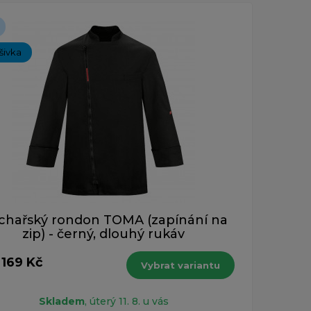
ýšivka
chařský rondon TOMA (zapínání na
zip) - černý, dlouhý rukáv
 169 Kč
Vybrat variantu
Skladem
, úterý 11. 8. u vás