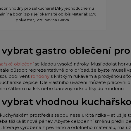
don vhodný pro šéfkuchaře! Díky jednoduchému
ání na boční zip si jej okamžitě oblíbíš Materiál: 65%
polyester, 35% bavlna Barva...
 vybrat gastro oblečení pr
ařské oblečení
se kladou vysoké nároky. Musí odolat horku 
stále působit reprezentativně pro případ, že byste museli
jsou cool vent
rondony
s krátkým rukávem a prodyšnou síťo
 kuchařské čepice. Dle vlastního uvážení můžete pracovní o
lním šátkem na krk nebo barevnými knoflíky do rondonu.
 vybrat vhodnou kuchařsk
kuchyňském prostředí s sebou nese určitá rizika – ať už je t
eba těžká litinová pánev. Abyste celodenní směnu přežili be
e
, která je vyrobena z pevného a odolného materiálu, má u