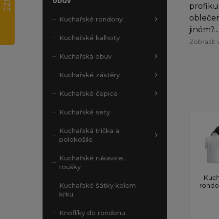
obuv
profiku
oblečen
Kuchařské rondony
jiném?...
Kuchařské kalhoty
Zobrazit 
Kuchařská obuv
Kuchařské zástěry
Kuchařské čepice
Kuchařské sety
Kuchařská trička a
polokošile
Kuchařské rukavice,
roušky
Kuch
rond
Kuchařské šátky kolem
krku
Knoflíky do rondonu