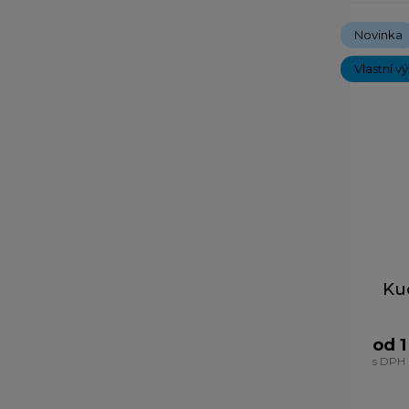
Novinka
Vlastní v
Ku
od 1
s DPH