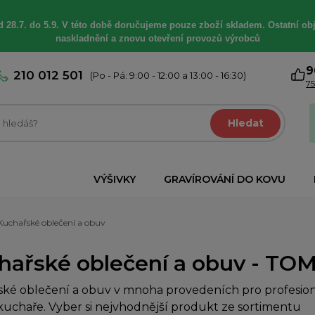
 28.7. do 5.9. V této době
doručujeme
pouze zboží skladem. Ostatní
ob
naskladnění a znovu otevření provozů výrobců
9
210 012 501
(Po - Pá: 9:00 - 12:00 a 13:00 - 16:30)
75
Hledat
VÝŠIVKY
GRAVÍROVÁNÍ DO KOVU
Kuchařské oblečení a obuv
hařské oblečení a obuv - TOM
ké oblečení a obuv v mnoha provedeních pro profesioná
uchaře. Vyber si nejvhodnější produkt ze sortimentu