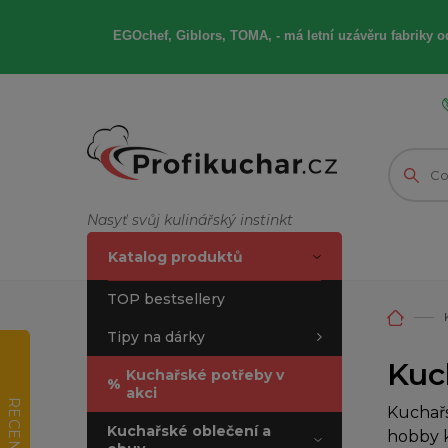
EGOchef, Giblors, TOMA, -
má letní
uzávěru fabriky od
Nasyť svůj kulinářský instinkt
Katalog produktů
TOP bestsellery
Tipy na dárky
Kuc
Kuchařské potřeby v
%
akci
RECENZE
Kuchařs
Kuchařské oblečení a
hobby k