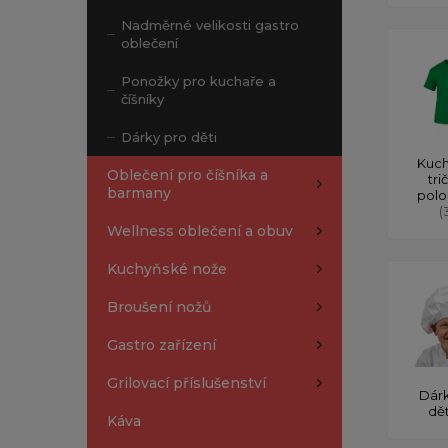
Nadměrné velikosti gastro
oblečení
Ponožky pro kuchaře a
číšníky
Dárky pro děti
Kuch
Oblečení pro číšníka a
tri
barmany
polo
(
Wellness oblečení a obuv
Kuchyňské nože
Broušení nožů
Gastro zařízení
Grilovací příslušenství
Dárk
dě
Káva