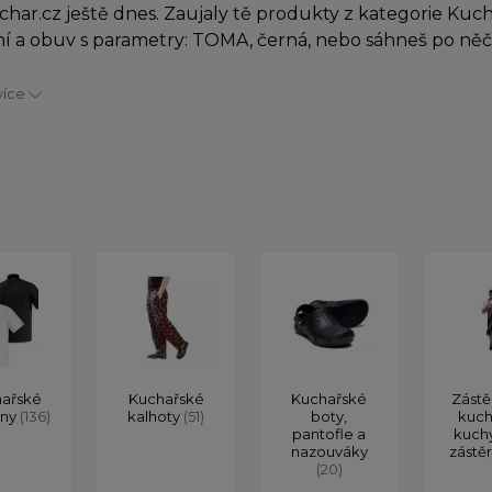
char.cz ještě dnes. Zaujaly tě produkty z kategorie Kuc
í a obuv s parametry: TOMA, černá, nebo sáhneš po n
více
ařské
Kuchařské
Kuchařské
Zástě
ony
(136)
kalhoty
(51)
boty,
kuch
pantofle a
kuch
nazouváky
zástě
(20)