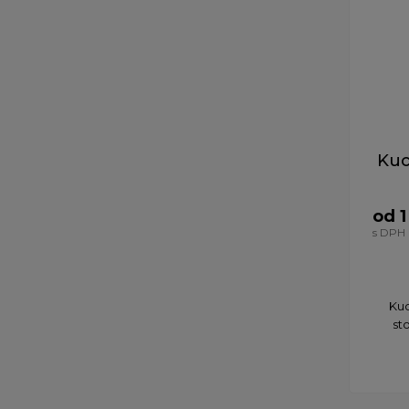
Kuc
od 1
s DPH
​Ku
st