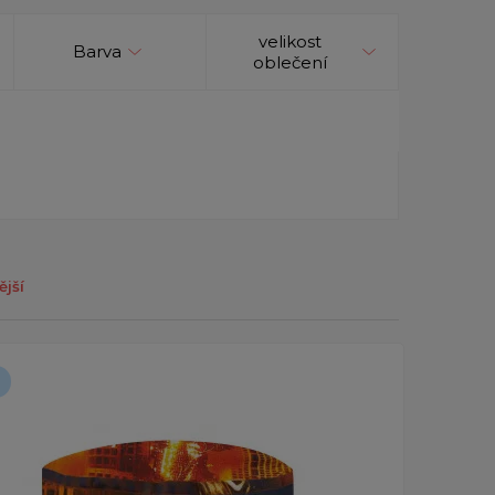
velikost
Barva
oblečení
ější