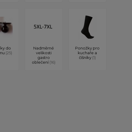
íky do
Nadměrné
Ponožky pro
onu
(25)
velikosti
kuchaře a
gastro
číšníky
(1)
oblečení
(16)