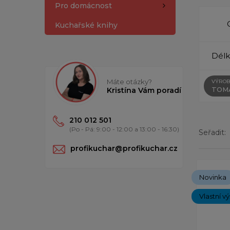
Pro domácnost
Kuchařské knihy
Délk
Máte otázky?
VÝROB
TOM
Kristína Vám poradí
210 012 501
(Po - Pá: 9:00 - 12:00 a 13:00 - 16:30)
Seřadit:
profikuchar@profikuchar.cz
Zobrazen
Novinka
Vlastní v