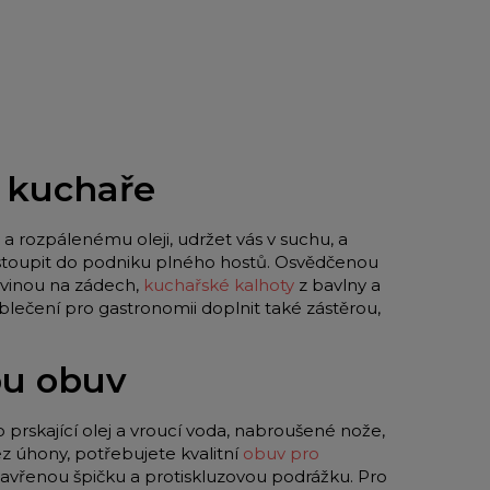
o kuchaře
a rozpálenému oleji, udržet vás v suchu, a
 vstoupit do podniku plného hostů. Osvědčenou
vinou na zádech,
kuchařské kalhoty
z bavlny a
blečení pro gastronomii doplnit také zástěrou,
ou obuv
o prskající olej a vroucí voda, nabroušené nože,
z úhony, potřebujete kvalitní
obuv pro
zavřenou špičku a protiskluzovou podrážku. Pro