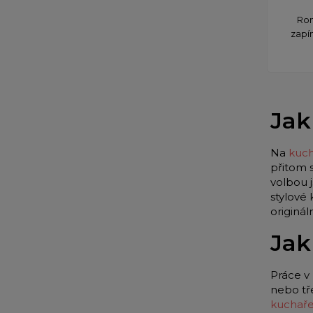
Ron
zapín
Jak
Na
kuch
přitom 
volbou 
stylové
originá
Jak
Práce v 
nebo tř
kuchař