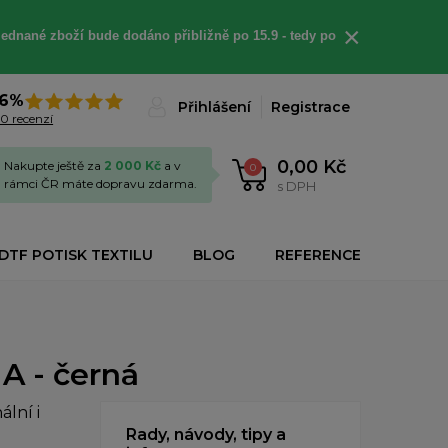
×
jednané
zboží bude dodáno
přibližně
po 15.9 - t
edy po
6%
Přihlášení
Registrace
0 recenzí
0,00 Kč
Nakupte ještě za
2 000 Kč
a v
0
rámci ČR máte dopravu zdarma.
s DPH
DTF POTISK TEXTILU
BLOG
REFERENCE
A - černá
lní i
Rady, návody, tipy a