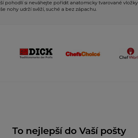
tší pohodlí si neváhejte pořídit anatomicky tvarované vložk
aše nohy udrží svěží, suché a bez zápachu.
To nejlepší do Vaší pošty