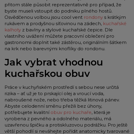
přitom stále působit reprezentativně pro případ, že
byste museli vstoupit do podniku plného hostů.
Osvědčenou volbou jsou cool vent
rondony
s krátkým
rukávem a prodyšnou síťovinou na zádech,
kuchařské
kalhoty
z bavlny a stylové kuchařské čepice. Dle
vlastního uvážení můžete pracovní oblečení pro
gastronomii doplnit také zástěrou, originálním šátkem
na krk nebo barevnými knoflíky do rondonu.
Jak vybrat vhodnou
kuchařskou obuv
Práce v kuchyňském prostředí s sebou nese určitá
rizika – ať už je to prskající olej a vroucí voda,
nabroušené nože, nebo třeba těžká litinová pánev.
Abyste celodenní směnu přežili bez úhony,
potřebujete kvalitní
obuv pro kuchaře
, která je
vyrobena z pevného a odolného materiálu, má
uzavřenou špičku a protiskluzovou podrážku. Pro ještě
větší pohodlí si neváhejte pořídit anatomicky tvarované