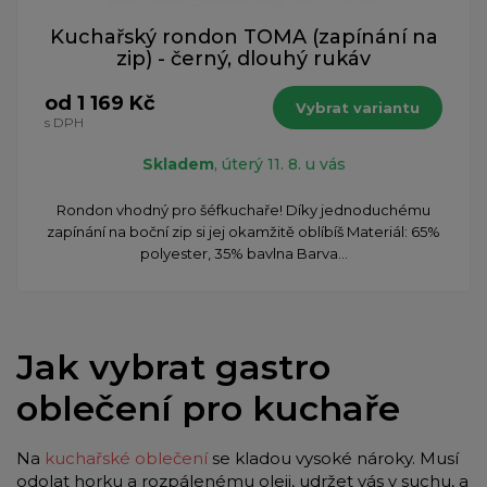
Kuchařský rondon TOMA (zapínání na
zip) - černý, dlouhý rukáv
od 1 169 Kč
Vybrat variantu
s DPH
Skladem
, úterý 11. 8. u vás
Rondon vhodný pro šéfkuchaře! Díky jednoduchému
zapínání na boční zip si jej okamžitě oblíbíš Materiál: 65%
polyester, 35% bavlna Barva...
Jak vybrat gastro
oblečení pro kuchaře
Na
kuchařské oblečení
se kladou vysoké nároky. Musí
odolat horku a rozpálenému oleji, udržet vás v suchu, a