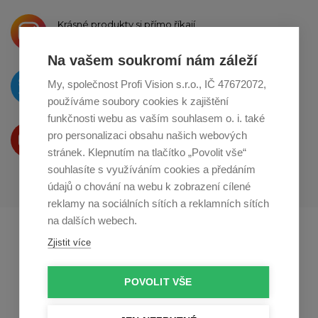
Krásné produkty si přímo říkají
o sdílení na
Instagramu
Na vašem soukromí nám záleží
O novinkách píšeme
My, společnost Profi Vision s.r.o., IČ 47672072,
na
Twitteru
používáme soubory cookies k zajištění
funkčnosti webu as vaším souhlasem o. i. také
Produkty Vám představujeme
pro personalizaci obsahu našich webových
na
Youtube
stránek. Klepnutím na tlačítko „Povolit vše“
souhlasíte s využíváním cookies a předáním
údajů o chování na webu k zobrazení cílené
reklamy na sociálních sítích a reklamních sítích
na dalších webech.
Profikuchar.sk
Profikoch.at
Zjistit více
Profiszakacs.hu
POVOLIT VŠE