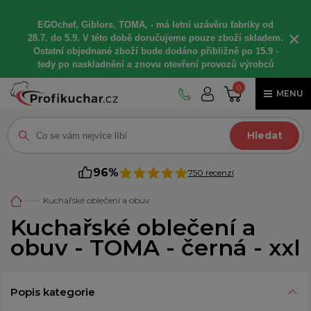
EGOchef, Giblors, TOMA, -
má letní
uzávěru fabriky od
×
28.7. do 5.9. V této době
doručujeme
pouze zboží skladem.
Ostatní
objednané
zboží bude dodáno
přibližně
po 15.9 -
t
edy po naskladnění a znovu otevření provozů výrobců
0
MENU
Hledat
96%
750 recenzí
Kuchařské oblečení a obuv
Kuchařské oblečení a
obuv - TOMA - černá - xxl
Popis kategorie