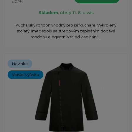
s DPH
Skladem
, úterý 11. 8. u vás
​Kuchařský rondon vhodný pro šéfkuchaře! Vykrojený
stojatý límec spolu se středovým zapínáním dodává
rondonu elegantní vzhled Zapínání: ...
Novinka
Vlastní výšivka