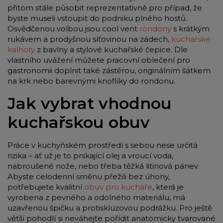
přitom stále působit reprezentativně pro případ, že
byste museli vstoupit do podniku plného hostů.
Osvědčenou volbou jsou cool vent
rondony
s krátkým
rukávem a prodyšnou síťovinou na zádech,
kuchařské
kalhoty
z bavlny a stylové kuchařské čepice. Dle
vlastního uvážení můžete pracovní oblečení pro
gastronomii doplnit také zástěrou, originálním šátkem
na krk nebo barevnými knoflíky do rondonu.
Jak vybrat vhodnou
kuchařskou obuv
Práce v kuchyňském prostředí s sebou nese určitá
rizika – ať už je to prskající olej a vroucí voda,
nabroušené nože, nebo třeba těžká litinová pánev.
Abyste celodenní směnu přežili bez úhony,
potřebujete kvalitní
obuv pro kuchaře
, která je
vyrobena z pevného a odolného materiálu, má
uzavřenou špičku a protiskluzovou podrážku. Pro ještě
větší pohodlí si neváhejte pořídit anatomicky tvarované