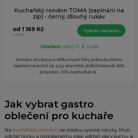
Kuchařský rondon TOMA (zapínání na
zip) - černý, dlouhý rukáv
od 1 169 Kč
Vybrat variantu
s DPH
Skladem
, úterý 11. 8. u vás
Rondon vhodný pro šéfkuchaře! Díky jednoduchému
zapínání na boční zip si jej okamžitě oblíbíš Materiál: 65%
polyester, 35% bavlna Barva...
Jak vybrat gastro
oblečení pro kuchaře
Na
kuchařské oblečení
se kladou vysoké nároky. Musí
odolat horku a rozpálenému oleji, udržet vás v suchu, a