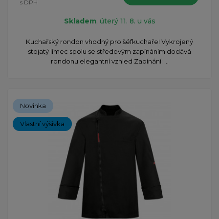
s DPH
Skladem
, úterý 11. 8. u vás
​Kuchařský rondon vhodný pro šéfkuchaře! Vykrojený
stojatý límec spolu se středovým zapínáním dodává
rondonu elegantní vzhled Zapínání: ...
Novinka
Vlastní výšivka