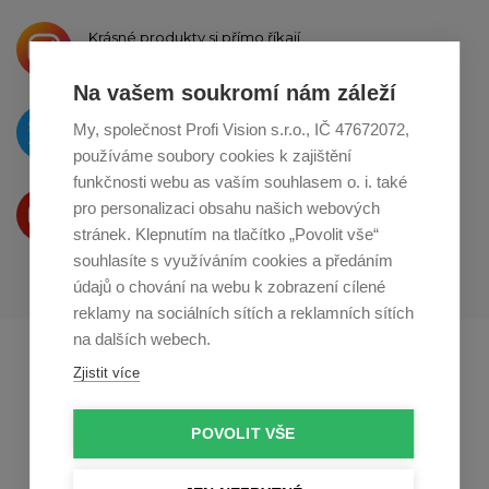
Krásné produkty si přímo říkají
o sdílení na
Instagramu
Na vašem soukromí nám záleží
O novinkách píšeme
My, společnost Profi Vision s.r.o., IČ 47672072,
na
Twitteru
používáme soubory cookies k zajištění
funkčnosti webu as vaším souhlasem o. i. také
Produkty Vám představujeme
pro personalizaci obsahu našich webových
na
Youtube
stránek. Klepnutím na tlačítko „Povolit vše“
souhlasíte s využíváním cookies a předáním
údajů o chování na webu k zobrazení cílené
reklamy na sociálních sítích a reklamních sítích
na dalších webech.
Profikuchar.sk
Profikoch.at
Zjistit více
Profiszakacs.hu
POVOLIT VŠE