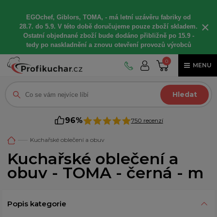
EGOchef, Giblors, TOMA, -
má letní
uzávěru fabriky od
×
28.7. do 5.9. V této době
doručujeme
pouze zboží skladem.
Ostatní
objednané
zboží bude dodáno
přibližně
po 15.9 -
t
edy po naskladnění a znovu otevření provozů výrobců
0
MENU
Hledat
96%
750 recenzí
Kuchařské oblečení a obuv
Kuchařské oblečení a
obuv - TOMA - černá - m
Popis kategorie