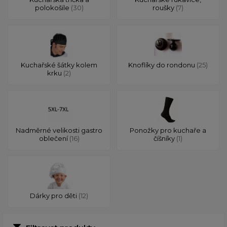
polokošile
(30)
roušky
(7)
Kuchařské šátky kolem
Knoflíky do rondonu
(25)
krku
(2)
Nadměrné velikosti gastro
Ponožky pro kuchaře a
oblečení
(16)
číšníky
(1)
Dárky pro děti
(12)