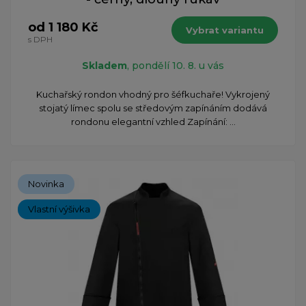
od 1 180 Kč
Vybrat variantu
s DPH
Skladem
, pondělí 10. 8. u vás
​Kuchařský rondon vhodný pro šéfkuchaře! Vykrojený
stojatý límec spolu se středovým zapínáním dodává
rondonu elegantní vzhled Zapínání: ...
Novinka
Vlastní výšivka