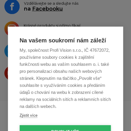
Vzdělávejte se a sledujte nás
na
Facebooku
Krásné produkty si přímo říkají
o sdílení na
Instagramu
Na vašem soukromí nám záleží
O novinkách píšeme
My, společnost Profi Vision s.r.o., IČ 47672072,
na
Twitteru
používáme soubory cookies k zajištění
funkčnosti webu as vaším souhlasem o. i. také
Produkty Vám představujeme
pro personalizaci obsahu našich webových
na
Youtube
stránek. Klepnutím na tlačítko „Povolit vše“
souhlasíte s využíváním cookies a předáním
údajů o chování na webu k zobrazení cílené
reklamy na sociálních sítích a reklamních sítích
na dalších webech.
Profikuchar.sk
Profikoch.at
Zjistit více
Profiszakacs.hu