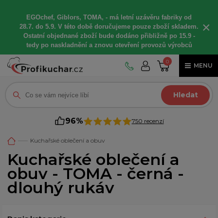
EGOchef, Giblors, TOMA, -
má letní
uzávěru fabriky od
×
28.7. do 5.9. V této době
doručujeme
pouze zboží skladem.
Ostatní
objednané
zboží bude dodáno
přibližně
po 15.9 -
t
edy po naskladnění a znovu otevření provozů výrobců
0
MENU
Hledat
96%
750 recenzí
Kuchařské oblečení a obuv
Kuchařské oblečení a
obuv - TOMA - černá -
dlouhý rukáv