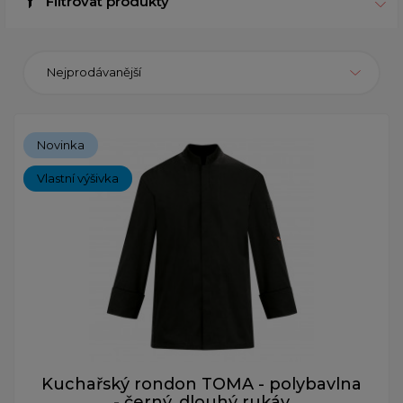
Filtrovat produkty
Nejprodávanější
Novinka
Vlastní výšivka
Kuchařský rondon TOMA - polybavlna
- černý, dlouhý rukáv