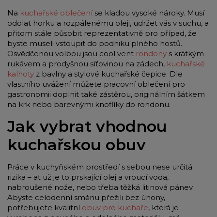
Na
kuchařské oblečení
se kladou vysoké nároky. Musí
odolat horku a rozpálenému oleji, udržet vás v suchu, a
přitom stále působit reprezentativně pro případ, že
byste museli vstoupit do podniku plného hostů.
Osvědčenou volbou jsou cool vent
rondony
s krátkým
rukávem a prodyšnou síťovinou na zádech,
kuchařské
kalhoty
z bavlny a stylové kuchařské čepice. Dle
vlastního uvážení můžete pracovní oblečení pro
gastronomii doplnit také zástěrou, originálním šátkem
na krk nebo barevnými knoflíky do rondonu.
Jak vybrat vhodnou
kuchařskou obuv
Práce v kuchyňském prostředí s sebou nese určitá
rizika – ať už je to prskající olej a vroucí voda,
nabroušené nože, nebo třeba těžká litinová pánev.
Abyste celodenní směnu přežili bez úhony,
potřebujete kvalitní
obuv pro kuchaře
, která je