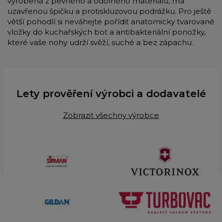
vyrobena z pevného a odolného materiálu, má
uzavřenou špičku a protiskluzovou podrážku. Pro ještě
větší pohodlí si neváhejte pořídit anatomicky tvarované
vložky do kuchařských bot a antibakteriální ponožky,
které vaše nohy udrží svěží, suché a bez zápachu.
Lety prověření výrobci a dodavatelé
Zobrazit všechny výrobce