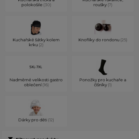
polokošile
(30)
roušky
(7)
Kuchařské šátky kolem
Knoflíky do rondonu
(25)
krku
(2)
Nadměrné velikosti gastro
Ponožky pro kuchaře a
oblečení
(16)
číšníky
(1)
Dárky pro děti
(12)