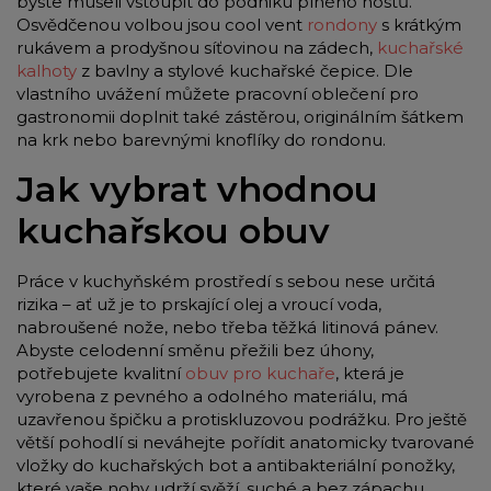
byste museli vstoupit do podniku plného hostů.
Osvědčenou volbou jsou cool vent
rondony
s krátkým
rukávem a prodyšnou síťovinou na zádech,
kuchařské
kalhoty
z bavlny a stylové kuchařské čepice. Dle
vlastního uvážení můžete pracovní oblečení pro
gastronomii doplnit také zástěrou, originálním šátkem
na krk nebo barevnými knoflíky do rondonu.
Jak vybrat vhodnou
kuchařskou obuv
Práce v kuchyňském prostředí s sebou nese určitá
rizika – ať už je to prskající olej a vroucí voda,
nabroušené nože, nebo třeba těžká litinová pánev.
Abyste celodenní směnu přežili bez úhony,
potřebujete kvalitní
obuv pro kuchaře
, která je
vyrobena z pevného a odolného materiálu, má
uzavřenou špičku a protiskluzovou podrážku. Pro ještě
větší pohodlí si neváhejte pořídit anatomicky tvarované
vložky do kuchařských bot a antibakteriální ponožky,
které vaše nohy udrží svěží, suché a bez zápachu.