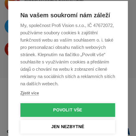
o sdílení na
Instagramu
Na vašem soukromí nám záleží
O novinkách píšeme
My, společnost Profi Vision s.r.o., IČ 47672072,
na
Twitteru
používáme soubory cookies k zajištění
funkčnosti webu as vaším souhlasem o. i. také
Produkty Vám představujeme
pro personalizaci obsahu našich webových
na
Youtube
stránek. Klepnutím na tlačítko „Povolit vše“
souhlasíte s využíváním cookies a předáním
údajů o chování na webu k zobrazení cílené
reklamy na sociálních sítích a reklamních sítích
na dalších webech.
Profikuchar.sk
Profikoch.at
Zjistit více
Profiszakacs.hu
POVOLIT VŠE
JEN NEZBYTNÉ