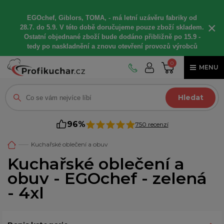
EGOchef, Giblors, TOMA, -
má letní
uzávěru fabriky od
×
28.7. do 5.9. V této době
doručujeme
pouze zboží skladem.
Ostatní
objednané
zboží bude dodáno
přibližně
po 15.9 -
t
edy po naskladnění a znovu otevření provozů výrobců
0
MENU
Hledat
96%
750 recenzí
Kuchařské oblečení a obuv
Kuchařské oblečení a
obuv - EGOchef - zelená
- 4xl