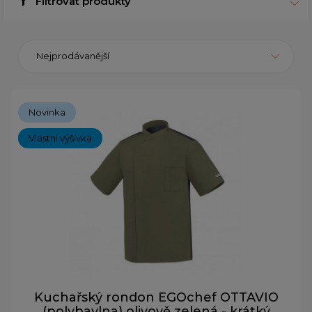
Filtrovat produkty
Nejprodávanější
Novinka
Vlastní výšivka
Kuchařský rondon EGOchef OTTAVIO
(polybavlna) olivově zelená - krátký