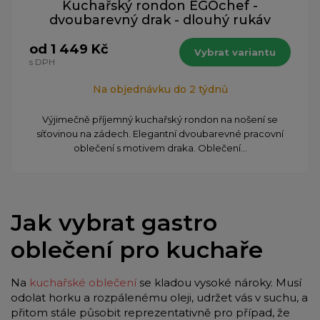
Kuchařský rondon EGOchef -
dvoubarevný drak - dlouhý rukáv
od 1 449 Kč
Vybrat variantu
s DPH
Na objednávku do 2 týdnů
Výjimečně příjemný kuchařský rondon na nošení se
síťovinou na zádech. Elegantní dvoubarevné pracovní
oblečení s motivem draka. Oblečení...
Jak vybrat gastro
oblečení pro kuchaře
Na
kuchařské oblečení
se kladou vysoké nároky. Musí
odolat horku a rozpálenému oleji, udržet vás v suchu, a
přitom stále působit reprezentativně pro případ, že