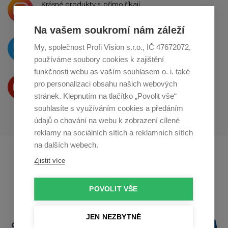
Krásné produkty si přímo říkají
o sdílení na
Instagramu
Na vašem soukromí nám záleží
O novinkách píšeme
My, společnost Profi Vision s.r.o., IČ 47672072,
na
Twitteru
používáme soubory cookies k zajištění
funkčnosti webu as vaším souhlasem o. i. také
Produkty Vám představujeme
pro personalizaci obsahu našich webových
na
Youtube
stránek. Klepnutím na tlačítko „Povolit vše“
souhlasíte s využíváním cookies a předáním
údajů o chování na webu k zobrazení cílené
reklamy na sociálních sítích a reklamních sítích
na dalších webech.
Profikuchar.sk
Profikoch.at
Zjistit více
Profiszakacs.hu
POVOLIT VŠE
JEN NEZBYTNÉ