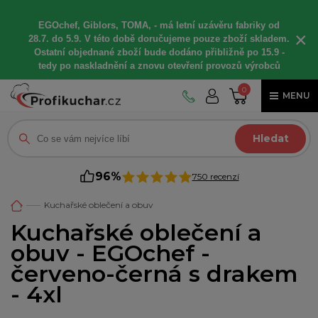
EGOchef, Giblors, TOMA, -
má letní
uzávěru fabriky od
×
28.7. do 5.9. V této době
doručujeme
pouze zboží skladem.
Ostatní
objednané
zboží bude dodáno
přibližně
po 15.9 -
t
edy po naskladnění a znovu otevření provozů výrobců
0
MENU
Hledat
96%
750 recenzí
Kuchařské oblečení a obuv
Kuchařské oblečení a
obuv - EGOchef -
červeno-černá s drakem
- 4xl