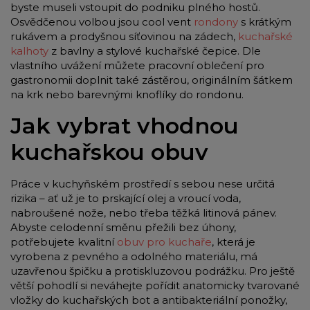
byste museli vstoupit do podniku plného hostů.
Osvědčenou volbou jsou cool vent
rondony
s krátkým
rukávem a prodyšnou síťovinou na zádech,
kuchařské
kalhoty
z bavlny a stylové kuchařské čepice. Dle
vlastního uvážení můžete pracovní oblečení pro
gastronomii doplnit také zástěrou, originálním šátkem
na krk nebo barevnými knoflíky do rondonu.
Jak vybrat vhodnou
kuchařskou obuv
Práce v kuchyňském prostředí s sebou nese určitá
rizika – ať už je to prskající olej a vroucí voda,
nabroušené nože, nebo třeba těžká litinová pánev.
Abyste celodenní směnu přežili bez úhony,
potřebujete kvalitní
obuv pro kuchaře
, která je
vyrobena z pevného a odolného materiálu, má
uzavřenou špičku a protiskluzovou podrážku. Pro ještě
větší pohodlí si neváhejte pořídit anatomicky tvarované
vložky do kuchařských bot a antibakteriální ponožky,