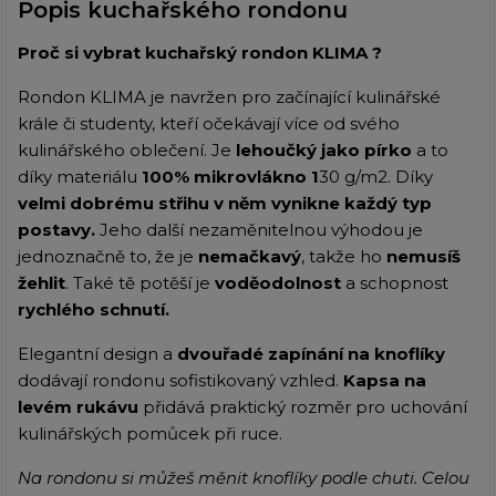
Popis kuchařského rondonu
Proč si vybrat kuchařský rondon KLIMA ?
Rondon KLIMA je navržen pro začínající kulinářské
krále či studenty, kteří očekávají více od svého
kulinářského oblečení. Je
lehoučký jako pírko
a to
díky materiálu
100% mikrovlákno 1
30 g/m2. Díky
velmi dobrému střihu v něm vynikne každý typ
postavy.
Jeho další nezaměnitelnou výhodou je
jednoznačně to, že je
nemačkavý
, takže ho
nemusíš
žehlit
. Také tě potěší je
voděodolnost
a schopnost
rychlého schnutí.
Elegantní design a
dvouřadé zapínání na knoflíky
dodávají rondonu sofistikovaný vzhled.
Kapsa na
levém rukávu
přidává praktický rozměr pro uchování
kulinářských pomůcek při ruce.
Na rondonu si můžeš měnit knoflíky podle chuti. Celou