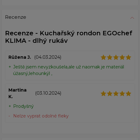
Recenze
Recenze - Kuchařský rondon EGOchef
KLIMA - dlhý rukáv
Růžena J.
(04.03.2024)
Ještě jsem nevyzkoušela,ale už naomak je materiál
úžasný,lehounkýl ,
Martina
(03.10.2024)
K.
Prodyšný
Nelze vyprat odolné fleky