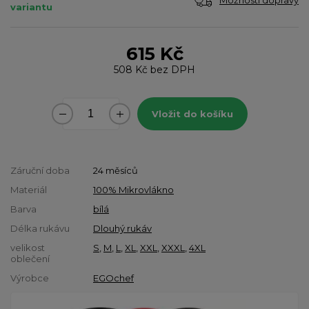
Možnosti dopravy
variantu
615 Kč
508 Kč
bez DPH
Vložit do košíku
Záruční doba
24 měsíců
Materiál
100% Mikrovlákno
Barva
bílá
Délka rukávu
Dlouhý rukáv
velikost
S
,
M
,
L
,
XL
,
XXL
,
XXXL
,
4XL
oblečení
Výrobce
EGOchef