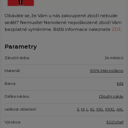
Obáváte se, že Vám u nás zakoupené zboží nebude
sedět? Nemusíte! Nenošené nepoškozené zboží Vám
bezplatně vyměníme. Bližší informace naleznete
ZDE.
Parametry
Záruční doba
24 měsíců
Materiál
100% Mikrovlákno
Barva
bílá
Délka rukávu
Dlouhý rukáv
velikost oblečení
S
,
M
,
L
,
XL
,
XXL
,
XXXL
,
4XL
Výrobce
EGOchef