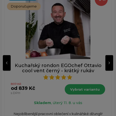
Doporučujeme
Kuchařský rondon EGOchef Ottavio
cool vent černý - krátký rukáv
897 Kč
od 839 Kč
Vybrat variantu
s DPH
Skladem
, úterý 11. 8. u vás
Nejoblíbenější pracovní oblečení v kulinářské džungli!