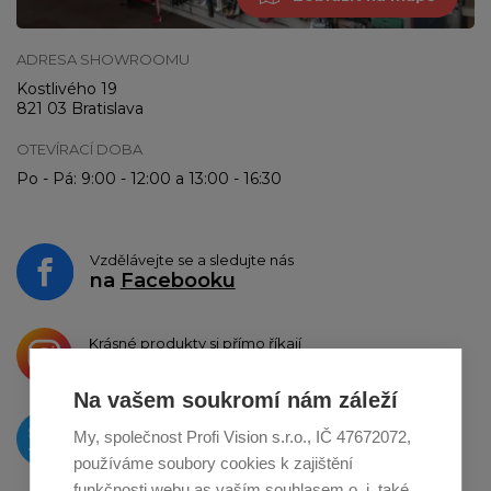
ADRESA SHOWROOMU
Kostlivého 19
821 03 Bratislava
OTEVÍRACÍ DOBA
Po - Pá: 9:00 - 12:00 a 13:00 - 16:30
Vzdělávejte se a sledujte nás
na
Facebooku
Krásné produkty si přímo říkají
o sdílení na
Instagramu
Na vašem soukromí nám záleží
O novinkách píšeme
My, společnost Profi Vision s.r.o., IČ 47672072,
na
Twitteru
používáme soubory cookies k zajištění
funkčnosti webu as vaším souhlasem o. i. také