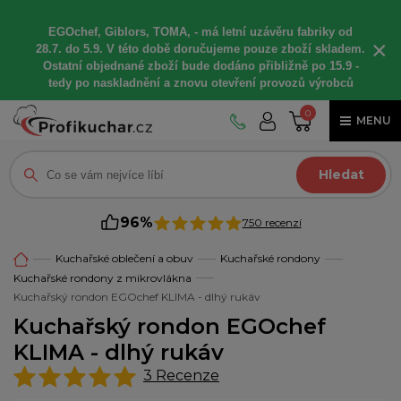
EGOchef, Giblors, TOMA, -
má letní
uzávěru fabriky od
×
28.7. do 5.9. V této době
doručujeme
pouze zboží skladem.
Ostatní
objednané
zboží bude dodáno
přibližně
po 15.9 -
t
edy po naskladnění a znovu otevření provozů výrobců
0
MENU
Hledat
96%
750 recenzí
Kuchařské oblečení a obuv
Kuchařské rondony
Kuchařské rondony z mikrovlákna
Kuchařský rondon EGOchef KLIMA - dlhý rukáv
Kuchařský rondon EGOchef
KLIMA - dlhý rukáv
3
Recenze