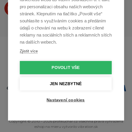
Produkty Vám představujeme
pro personalizaci obsahu našich webových
na
Youtube
stránek. Klepnutím na tlačítko „Povolit vše“
souhlasíte s využíváním cookies a předáním
údajů o chování na webu k zobrazení cílené
reklamy na sociálních sítích a reklamních sítích
na dalších webech.
Profikuchar.sk
Profikoch.at
Zjistit více
Profiszakacs.hu
POVOLIT VŠE
JEN NEZBYTNÉ
Nastavení cookies
Copyright © 2010 - 2026 profikuchar.cz Všechna práva vyhrazena
eshop na mieru
vytvorilo
vibration.sk