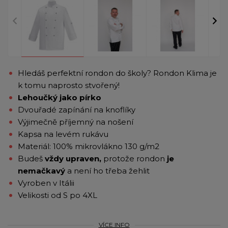
Hledáš perfektní rondon do školy? Rondon Klima je
k tomu naprosto stvořený!
Lehoučký jako pírko
Dvouřadé zapínání na knoflíky
Výjimečně příjemný na nošení
Kapsa na levém rukávu
Materiál: 100% mikrovlákno 130 g/m2
Budeš
vždy upraven,
protože rondon
je
nemačkavý
a není ho třeba žehlit
Vyroben v Itálii
Velikosti od S po 4XL
VÍCE INFO