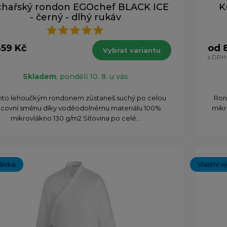
hařský rondon EGOchef BLACK ICE
K
- černý - dlhý rukáv
659 Kč
od 
Vybrat variantu
s DPH
Skladem
, pondělí 10. 8. u vás
mto lehoučkým rondonem zůstaneš suchý po celou
Ron
acovní směnu díky voděodolnému materiálu 100%
mikr
mikrovlákno 130 g/m2 Síťovina po celé...
ýšivka
Vlastní v