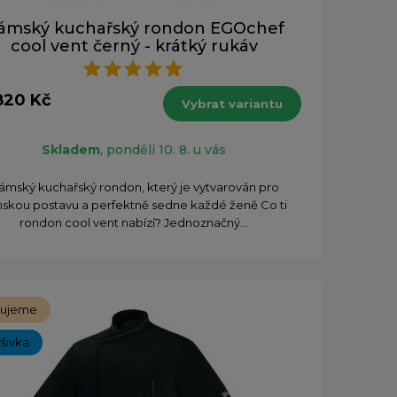
ámský kuchařský rondon EGOchef
cool vent černý - krátký rukáv
820 Kč
Vybrat variantu
Skladem
, pondělí 10. 8. u vás
ámský kuchařský rondon, který je vytvarován pro
skou postavu a perfektně sedne každé ženě Co ti
rondon cool vent nabízí? Jednoznačný...
čujeme
ýšivka