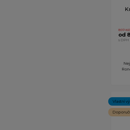
K
897 Kč
od 
s DPH
Nej
Rond
Vlastní v
Doporuč