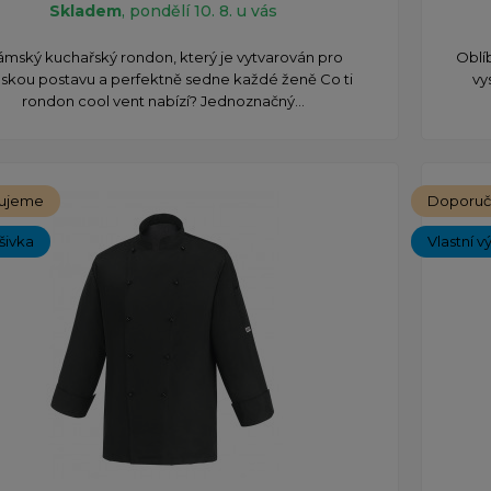
Skladem
, pondělí 10. 8. u vás
mský kuchařský rondon, který je vytvarován pro
Oblí
skou postavu a perfektně sedne každé ženě Co ti
vy
rondon cool vent nabízí? Jednoznačný...
ujeme
Doporu
ýšivka
Vlastní v