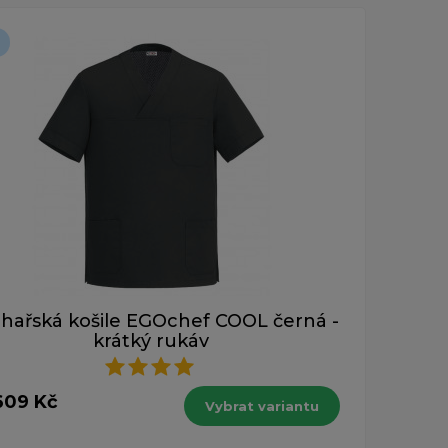
hařská košile EGOchef COOL černá -
krátký rukáv
609 Kč
Vybrat variantu