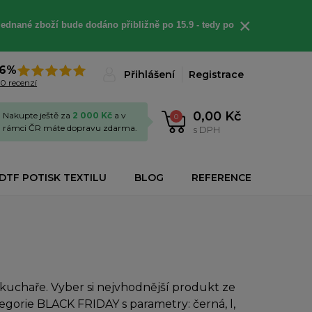
×
jednané
zboží bude dodáno
přibližně
po 15.9 - t
edy po
6%
Přihlášení
Registrace
0 recenzí
0,00 Kč
Nakupte ještě za
2 000 Kč
a v
0
rámci ČR máte dopravu zdarma.
s DPH
DTF POTISK TEXTILU
BLOG
REFERENCE
uchaře. Vyber si nejvhodnější produkt ze
egorie BLACK FRIDAY s parametry: černá, l,