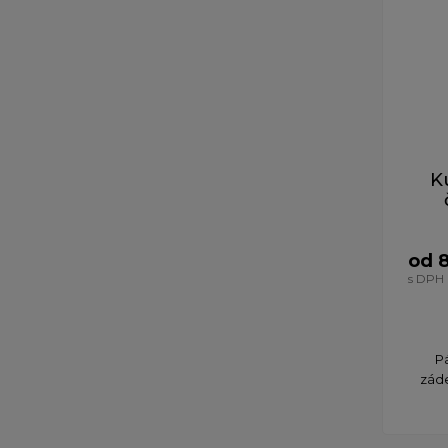
K
od 
s DPH
P
záde