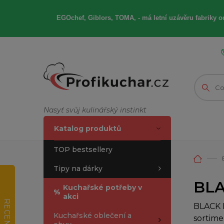
EGOchef, Giblors, TOMA, -
má letní
uzávěru fabriky od
Nasyť svůj kulinářský instinkt
Katalog produktů
TOP bestsellery
Tipy na dárky
BLA
Kuchařské potřeby v
%
akci
RECENZE
BLACK F
Kuchařské oblečení a
sortime