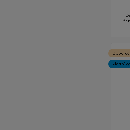
Dá
žen
Doporuč
Vlastní v