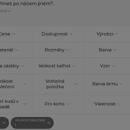
hneš po něčem jiném?...
více
Cena
Dostupnost
Výrobci
teriál
Rozměry
Barva
a zástěry
Velikost kalhot
Vzor
elikost
Volitelná
Barva lemu
lečení
položka
t kusů v
Pro koho
Vlastnosti
sadě
VELIKOST OBLEČENÍ
á
l