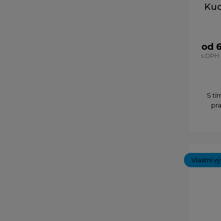
Kuc
od 
s DPH
S tí
pr
Vlastní v