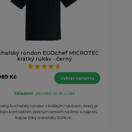
chařský rondon EGOchef MICROTEC
krátký rukáv - černý
989 Kč
Vybrat variantu
Skladem
, pondělí 10. 8. u vás
íbený kuchařský rondon s krátkým rukávem, který je
lněn kontrastním zeleným lemem na límci a náprsní
kapse Díky materiálu 100% m...