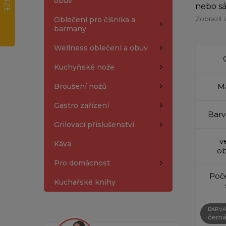
obuv
nebo sá
Zobrazit 
Oblečení pro číšníka a
barmany
Wellness oblečení a obuv
Kuchyňské nože
Broušení nožů
Ma
Gastro zařízení
Barv
Grilovací příslušenství
v
Káva
ob
Pro domácnost
Poče
Kuchařské knihy
BARVA
čern