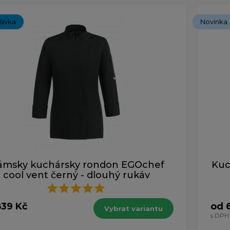
ýšivka
Novinka
ámsky kuchársky rondon EGOchef
Kuc
cool vent černý - dlouhý rukáv
839 Kč
od 
Vybrat variantu
s DPH