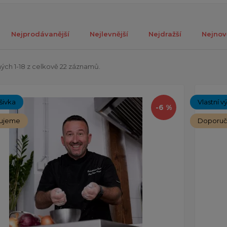
Nejprodávanější
Nejlevnější
Nejdražší
Nejnov
ých 1-18 z celkově 22 záznamů.
ýšivka
Vlastní v
-6 %
ujeme
Doporu