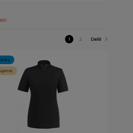
ější
1
2
Další
ýšivka
čujeme