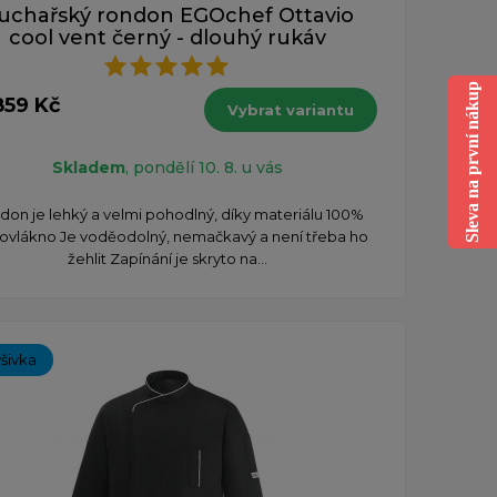
uchařský rondon EGOchef Ottavio
cool vent černý - dlouhý rukáv
Sleva na první nákup
859 Kč
Vybrat variantu
Skladem
, pondělí 10. 8. u vás
don je lehký a velmi pohodlný, díky materiálu 100%
ovlákno Je voděodolný, nemačkavý a není třeba ho
žehlit Zapínání je skryto na...
ýšivka