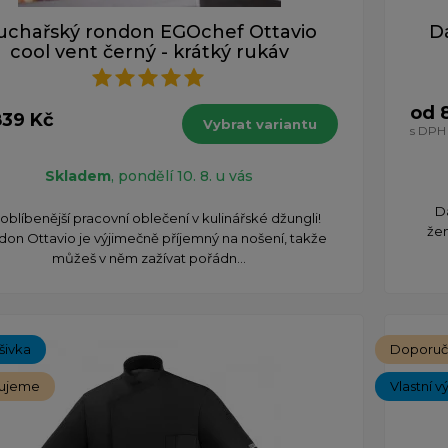
uchařský rondon EGOchef Ottavio
D
cool vent černý - krátký rukáv
od 
839 Kč
Vybrat variantu
s DPH
Skladem
, pondělí 10. 8. u vás
D
oblíbenější pracovní oblečení v kulinářské džungli!
žen
on Ottavio je výjimečně příjemný na nošení, takže
můžeš v něm zažívat pořádn...
ýšivka
Doporu
ujeme
Vlastní v