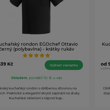
uchařský rondon EGOchef Ottavio
Ku
černý (polybavlna) - krátky rukáv
839 Kč
od 
Vybrat variantu
s DPH
Skladem
, pondělí 10. 8. u vás
ánský kuchařský rondon s oblíbenou síťovinou na
​Obl
ch. Praktické a elegantní skryté zapínání na druky.
dop
Kuchařské oblečení s náprsní kap...