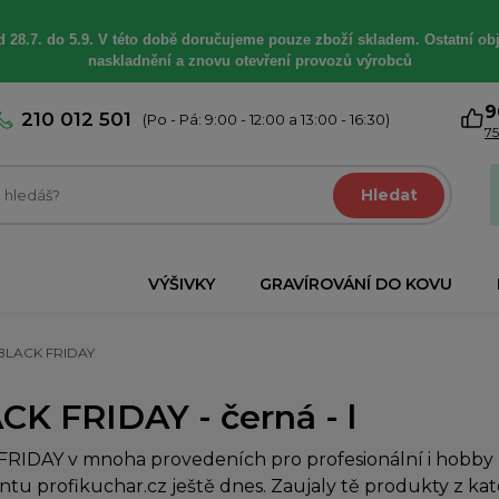
 28.7. do 5.9. V této době
doručujeme
pouze zboží skladem. Ostatní
ob
naskladnění a znovu otevření provozů výrobců
9
210 012 501
(Po - Pá: 9:00 - 12:00 a 13:00 - 16:30)
75
Hledat
VÝŠIVKY
GRAVÍROVÁNÍ DO KOVU
BLACK FRIDAY
CK FRIDAY - černá - l
RIDAY v mnoha provedeních pro profesionální i hobby k
ntu profikuchar.cz ještě dnes. Zaujaly tě produkty z kat