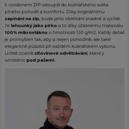
S rondonem ZIP vstoupíš do kulinářského světa
plného pohodlí a komfortu. Díky originálnímu
zapínání na zip,
bude jeho oblékání snadné a rychlé.
Je
lehounký jako pírko
a to díky úžasnému materiálu
100% mikrovlákno
o hmotnosti 130 g/m2. Každý detail
je promyšlen tak, aby si nejen pohodlně, ale také
elegantně působil při každém kulinářském výkonu.
Určitě oceníš
síťovinové odvětrávání
, které ji
umístěno
pod pažemi.