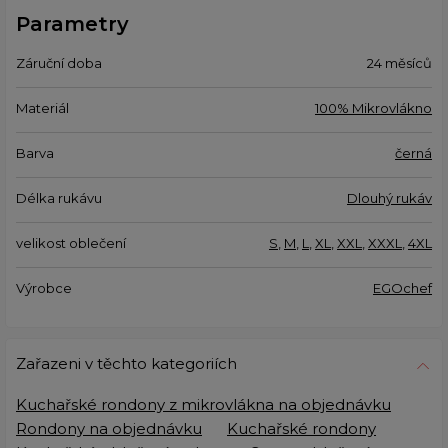
Parametry
Záruční doba
24 měsíců
Materiál
100% Mikrovlákno
Barva
černá
Délka rukávu
Dlouhý rukáv
velikost oblečení
S
,
M
,
L
,
XL
,
XXL
,
XXXL
,
4XL
Výrobce
EGOchef
Zařazeni v těchto kategoriích
Kuchařské rondony z mikrovlákna na objednávku
Rondony na objednávku
Kuchařské rondony