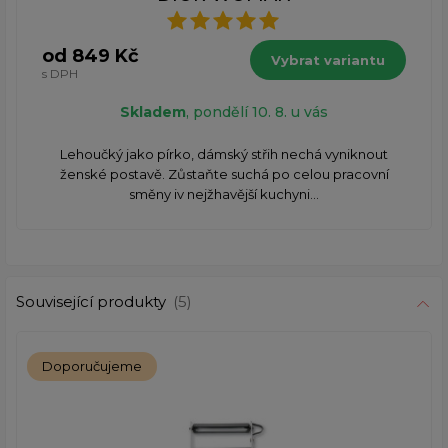
od 849 Kč
Vybrat variantu
s DPH
Skladem
, pondělí 10. 8. u vás
Lehoučký jako pírko, dámský střih nechá vyniknout
ženské postavě. Zůstaňte suchá po celou pracovní
směny iv nejžhavější kuchyni...
Související produkty
(5)
Doporučujeme