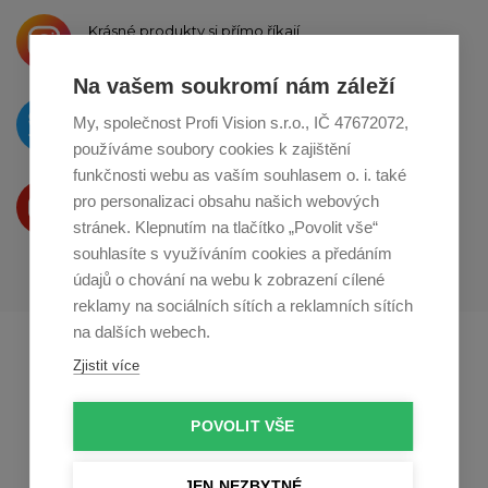
Krásné produkty si přímo říkají
o sdílení na
Instagramu
Na vašem soukromí nám záleží
O novinkách píšeme
My, společnost Profi Vision s.r.o., IČ 47672072,
na
Twitteru
používáme soubory cookies k zajištění
funkčnosti webu as vaším souhlasem o. i. také
Produkty Vám představujeme
pro personalizaci obsahu našich webových
na
Youtube
stránek. Klepnutím na tlačítko „Povolit vše“
souhlasíte s využíváním cookies a předáním
údajů o chování na webu k zobrazení cílené
reklamy na sociálních sítích a reklamních sítích
na dalších webech.
Profikuchar.sk
Profikoch.at
Zjistit více
Profiszakacs.hu
POVOLIT VŠE
JEN NEZBYTNÉ