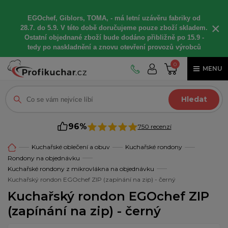
EGOchef, Giblors, TOMA, -
má letní
uzávěru fabriky od
×
28.7. do 5.9. V této době
doručujeme
pouze zboží skladem.
Ostatní
objednané
zboží bude dodáno
přibližně
po 15.9 -
t
edy po naskladnění a znovu otevření provozů výrobců
0
MENU
Hledat
96%
750 recenzí
Kuchařské oblečení a obuv
Kuchařské rondony
Rondony na objednávku
Kuchařské rondony z mikrovlákna na objednávku
Kuchařský rondon EGOchef ZIP (zapínání na zip) - černý
Kuchařský rondon EGOchef ZIP
(zapínání na zip) - černý