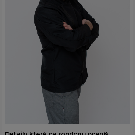
Detaily které na rondonu oceníš