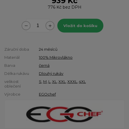
939 Kč
776 Kč
bez DPH
Vložit do košíku
Záruční doba
24 měsíců
Materiál
100% Mikrovlákno
Barva
černá
Délka rukávu
Dlouhý rukáv
velikost
S
,
M
,
L
,
XL
,
XXL
,
XXXL
,
4XL
oblečení
Výrobce
EGOchef