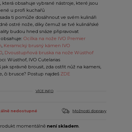
 která obsahuje vybrané nástroje, které jsou
bené u profi kuchařů
 sada ti pomůže dosáhnout ve svém kulináři
ně ostré nože, díky čemuž se tvé kulinářské
iality budou hned snáze připravovat
 obsahuje:
Ocílka na nože IVO Premier
m
,
Keramický brusný kámen IVO
0
,
Dvoustupňová bruska na nože Wüsthof
ci: Wüsthof, IVO Cutelarias
 jak správně brousit, zda ostřit nůž na kameni,
e, či brusce? Postup najdeš
ZDE
VÍCE INFO
Možnosti dopravy
álně nedostupné
produkt momentálně
není skladem
.