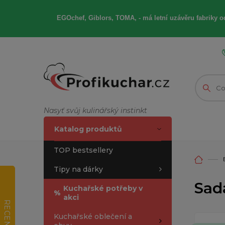
EGOchef, Giblors, TOMA, -
má letní
uzávěru fabriky od
Nasyť svůj kulinářský instinkt
Katalog produktů
TOP bestsellery
Tipy na dárky
Sad
Kuchařské potřeby v
%
akci
RECENZE
Kuchařské oblečení a