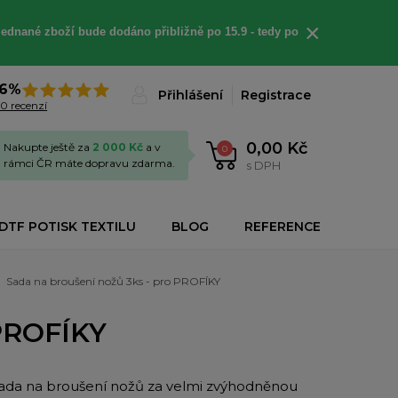
×
jednané
zboží bude dodáno
přibližně
po 15.9 - t
edy po
6%
Přihlášení
Registrace
0 recenzí
0,00 Kč
Nakupte ještě za
2 000 Kč
a v
0
rámci ČR máte dopravu zdarma.
s DPH
DTF POTISK TEXTILU
BLOG
REFERENCE
Sada na broušení nožů 3ks - pro PROFÍKY
 PROFÍKY
sada na broušení nožů za velmi zvýhodněnou