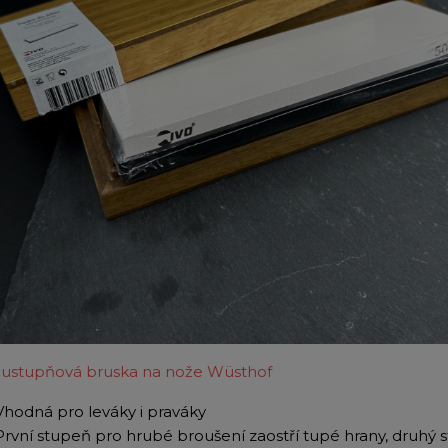
ustupňová bruska na nože Wüsthof
Vhodná pro leváky i praváky
První stupeň pro hrubé broušení zaostří tupé hrany, druhý 