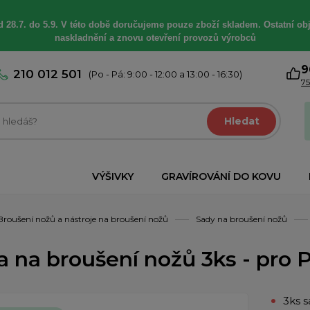
 28.7. do 5.9. V této době
doručujeme
pouze zboží skladem. Ostatní
ob
naskladnění a znovu otevření provozů výrobců
9
210 012 501
(Po - Pá: 9:00 - 12:00 a 13:00 - 16:30)
75
Hledat
VÝŠIVKY
GRAVÍROVÁNÍ DO KOVU
Broušení nožů a nástroje na broušení nožů
Sady na broušení nožů
a na broušení nožů 3ks - pro
3ks 