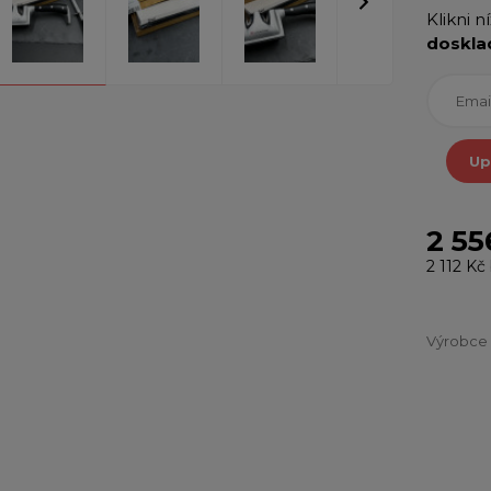
Klikni n
doskla
Up
2 55
2 112 Kč
Výrobce