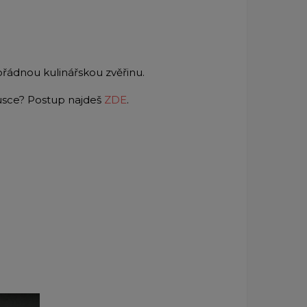
ořádnou kulinářskou zvěřinu.
brusce? Postup najdeš
ZDE
.