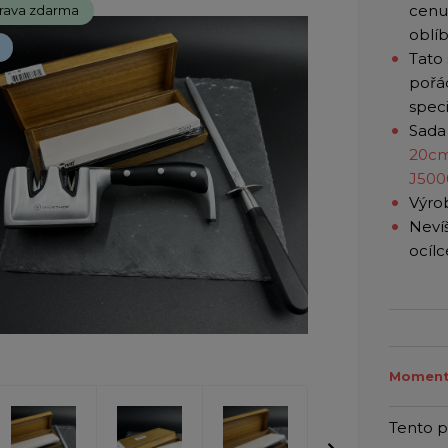
cenu,
rava zdarma
oblí
Tato
pořád
spec
Sada
20c
J500
Výrob
Nevíš
ocílc
Moment
Tento 