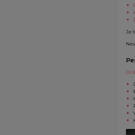
Je 
Neví
Pe
Ocí