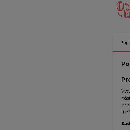
Popi
Po
Pr
Vyt
nás
prof
ti p
Sad