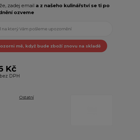
íže, zadej email
a z našeho kulinářství se ti po
dnění ozveme
ozorni mě, když bude zboží znovu na skladě
6 Kč
bez DPH
Ostatní