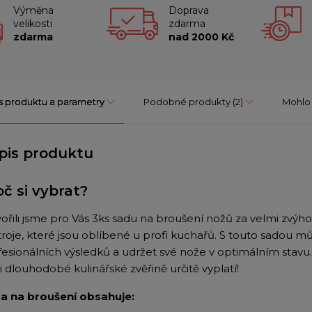
Výměna
Doprava
velikosti
zdarma
zdarma
nad 2000 Kč
s produktu a parametry
Podobné produkty
(2)
Mohlo 
pis produktu
oč si vybrat?
vořili jsme pro Vás 3ks sadu na broušení nožů
za velmi zvýh
troje, které jsou oblíbené u profi kuchařů. S touto sadou m
esionálních výsledků a udržet své nože v optimálním stavu. J
ři dlouhodobé kulinářské zvěřině určitě vyplatí!
a na broušení obsahuje: