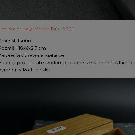
amický brusný kámen IVO J5000
Zrnitost J5000
Rozměr: 18x6x2,7 cm
Zabalená v dřevěné krabičce
Vhodný pro použití s vodou, případně lze kámen navlhčit o
Vyroben v Portugalsku