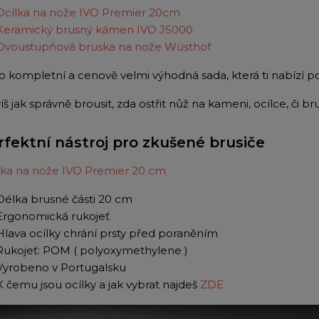
Ocílka na nože IVO Premier 20cm
Keramický brusný kámen IVO J5000
Dvoustupňová bruska na nože Wüsthof
to kompletní a cenově velmi výhodná sada, která ti nabízí p
š jak správně brousit, zda ostřit nůž na kameni, ocílce, či 
rfektní nástroj pro zkušené brusiče
lka na nože IVO Premier 20 cm
Délka brusné části 20 cm
Ergonomická rukojeť
Hlava ocílky chrání prsty před poraněním
Rukojeť: POM ( polyoxymethylene )
Vyrobeno v Portugalsku
K čemu jsou ocílky a jak vybrat najdeš
ZDE