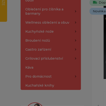
obuv
Dop
Oblečení pro číšníka a
Novinka
barmany
Wellness oblečení a obuv
Kuchyňské nože
Broušení nožů
Gastro zařízení
Grilovací příslušenství
Káva
Pro domácnost
Kuchařské knihy