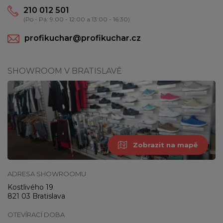
210 012 501
(Po - Pá: 9:00 - 12:00 a 13:00 - 16:30)
profikuchar@profikuchar.cz
SHOWROOM V BRATISLAVĚ
Zobrazit na mapě
ADRESA SHOWROOMU
Kostlivého 19
821 03 Bratislava
OTEVÍRACÍ DOBA