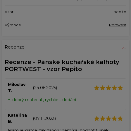
Vzor
pepito
Výrobce
Portwest
Recenze
Recenze - Pánské kuchařské kalhoty
PORTWEST - vzor Pepito
Miloslav
(24.06.2025)
T.
dobrý material , rychlost dodání
Kateřina
(07.11.2023)
B.
Mám je krátce, tak zápory nemůžu hodnotit, jinak