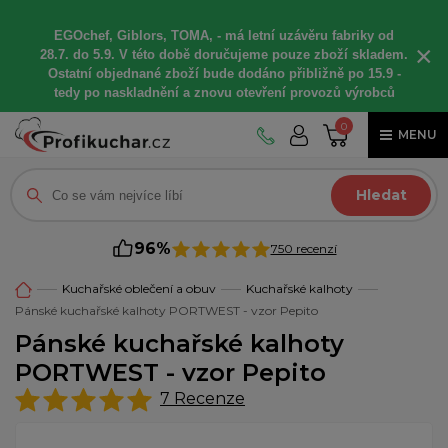
EGOchef, Giblors, TOMA, -
má letní
uzávěru fabriky od
×
28.7. do 5.9. V této době
doručujeme
pouze zboží skladem.
Ostatní
objednané
zboží bude dodáno
přibližně
po 15.9 -
t
edy po naskladnění a znovu otevření provozů výrobců
0
MENU
Hledat
96%
750 recenzí
Kuchařské oblečení a obuv
Kuchařské kalhoty
Pánské kuchařské kalhoty PORTWEST - vzor Pepito
Pánské kuchařské kalhoty
PORTWEST - vzor Pepito
7
Recenze