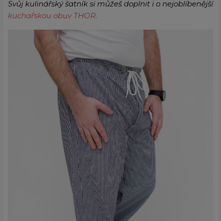
Svůj kulinářský šatník si můžeš doplnit i o nejoblíbenější
kuchařskou obuv THOR.