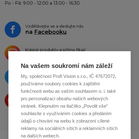
Po - Pá: 9:00 - 12:00 a 13:00 - 16:30
Vzdělávejte se a sledujte nás
na
Facebooku
Krásné produkty si přímo říkají
o sdílení na
Instagramu
Na vašem soukromí nám záleží
O novinkách píšeme
My, společnost Profi Vision s.r.o., IČ 47672072,
na
Twitteru
používáme soubory cookies k zajištění
funkčnosti webu as vaším souhlasem o. i. také
Produkty Vám představujeme
pro personalizaci obsahu našich webových
na
Youtube
stránek. Klepnutím na tlačítko „Povolit vše“
souhlasíte s využíváním cookies a předáním
údajů o chování na webu k zobrazení cílené
reklamy na sociálních sítích a reklamních sítích
na dalších webech.
Profikuchar.sk
Profikoch.at