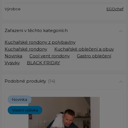
Výrobce
EGOchef
Zařazeni v těchto kategoriích
Kuchařské rondony z polybavlny
Kuchařské rondony
Kuchařské oblečení a obuv
Novinka
Cool vent rondony
Gastro oblečení
Vysivky
BLACK FRIDAY
Podobné produkty
(14)
Novinka
Vlastní výšivka