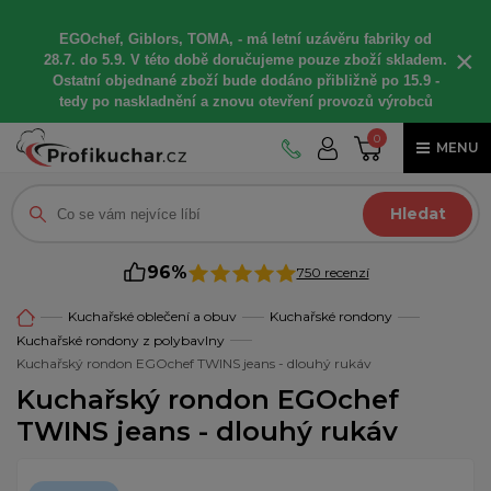
EGOchef, Giblors, TOMA, -
má letní
uzávěru fabriky od
×
28.7. do 5.9. V této době
doručujeme
pouze zboží skladem.
Ostatní
objednané
zboží bude dodáno
přibližně
po 15.9 -
t
edy po naskladnění a znovu otevření provozů výrobců
0
MENU
Hledat
96%
750 recenzí
Kuchařské oblečení a obuv
Kuchařské rondony
Kuchařské rondony z polybavlny
Kuchařský rondon EGOchef TWINS jeans - dlouhý rukáv
Kuchařský rondon EGOchef
TWINS jeans - dlouhý rukáv