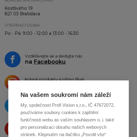
Kostlivého 19
821 03 Bratislava
OTEVÍRACÍ DOBA
Po - Pá: 9:00 - 12:00 a 13:00 - 16:30
Vzdělávejte se a sledujte nás
na
Facebooku
Krásné produkty si přímo říkají
o sdílení na
Instagramu
Na vašem soukromí nám záleží
O novinkách píšeme
My, společnost Profi Vision s.r.o., IČ 47672072,
na
Twitteru
používáme soubory cookies k zajištění
funkčnosti webu as vaším souhlasem o. i. také
Produkty Vám představujeme
pro personalizaci obsahu našich webových
na
Youtube
stránek. Klepnutím na tlačítko „Povolit vše“