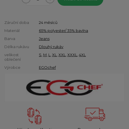
Záruční doba
24 měsíců
Materiál
65% polyester/ 35% bavlna
Barva
Jeans
Délka rukávu
Dlouhý rukáv
velikost
S
,
M
,
L
,
XL
,
XXL
,
XXXL
,
4XL
oblečení
Výrobce
EGOchef