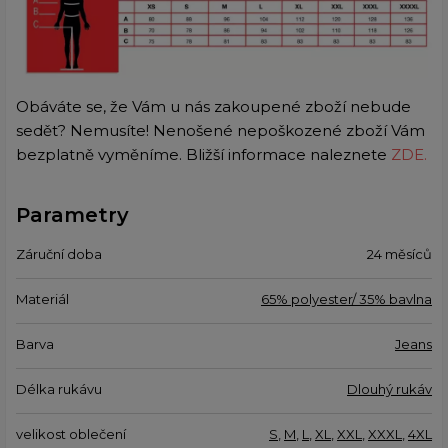
Obáváte se, že Vám u nás zakoupené zboží nebude
sedět? Nemusíte! Nenošené nepoškozené zboží Vám
bezplatně vyměníme. Bližší informace naleznete
ZDE.
Parametry
Záruční doba
24 měsíců
Materiál
65% polyester/ 35% bavlna
Barva
Jeans
Délka rukávu
Dlouhý rukáv
velikost oblečení
S
,
M
,
L
,
XL
,
XXL
,
XXXL
,
4XL