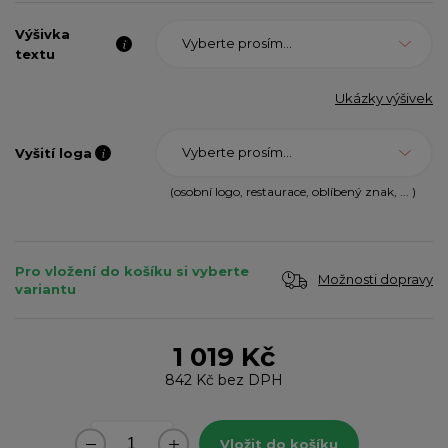
Výšivka
Vyberte prosím...
textu
Ukázky výšivek
Vyberte prosím...
Vyšití loga
(osobní logo, restaurace, oblíbený znak, ... )
Pro vložení do košíku si vyberte
Možnosti dopravy
variantu
1 019 Kč
842 Kč
bez DPH
Vložit do košíku