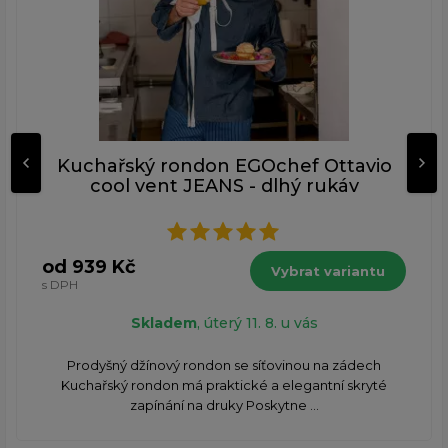
Kuchařský rondon EGOchef Ottavio
cool vent JEANS - dlhý rukáv
od 939 Kč
Vybrat variantu
s DPH
Skladem
, úterý 11. 8. u vás
Prodyšný džínový rondon se síťovinou na zádech
Kuchařský rondon má praktické a elegantní skryté
zapínání na druky Poskytne ...