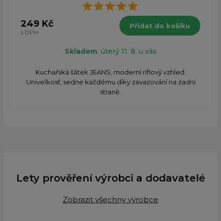
249 Kč
Přidat do košíku
s DPH
Skladem
, úterý 11. 8. u vás
Kuchařská šátek JEANS, moderní riflový vzhled.
Univeľkosť, sedne každému díky zavazování na zadní
straně.
Lety prověření výrobci a dodavatelé
Zobrazit všechny výrobce