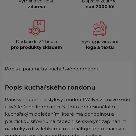
Výměna velikosti
Doprava zdarma
zdarma
nad 2000 Kč
Dodání do 24 hodin
Vyšití, gravírování
pro produkty skladem
loga a textu
Popis a parametry kuchařského rondonu
Popis kuchařského rondonu
Pánský moderní a stylový rondon TWINS v tmavě šedé
a světle šedé kombinaci. S tímto profesionálním
kuchařským oblečením, které má pohodlnou a
praktickou síťovinu na zádech, se skvělým zapínáním
na druky a díky lehkému materiálu je tento pracovní
rondon to pravé, co potřebujete v kuchyni.