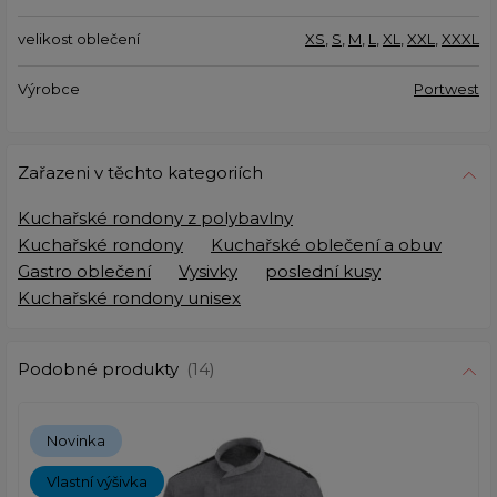
velikost oblečení
XS
,
S
,
M
,
L
,
XL
,
XXL
,
XXXL
Výrobce
Portwest
Zařazeni v těchto kategoriích
Kuchařské rondony z polybavlny
Kuchařské rondony
Kuchařské oblečení a obuv
Gastro oblečení
Vysivky
poslední kusy
Kuchařské rondony unisex
Podobné produkty
(14)
Novinka
Vlastní výšivka