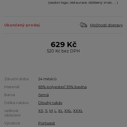
(osobní logo, restaurace, oblíbený znak, ... )
Možnosti dopravy
Ukončený prodej
629 Kč
520 Kč
bez DPH
Záruční doba
24 měsíců
Materiál
65% polyester/ 35% bavlna
Barva
černá
Délka rukávu
Dlouhý rukáv
velikost
XS
,
S
,
M
,
L
,
XL
,
XXL
,
XXXL
oblečení
Výrobce
Portwest