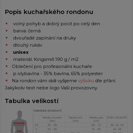
Popis kuchařského rondonu
volný pohyb a dobrý pocit po celý den
barva: černá
dvouřadé zapínání na druky
dlouhý rukáv
unisex
materiál: Kingsmill 190 g / m2
Oblečení pro profesionálni kuchaře
p
olybavlna - 35% bavlna, 65% polyester
Na rondon vám rádi vyšijeme
výšivku
dle přání.
Jakýkoliv text nebe logo Vaší provozovny.
Tabulka velikostí