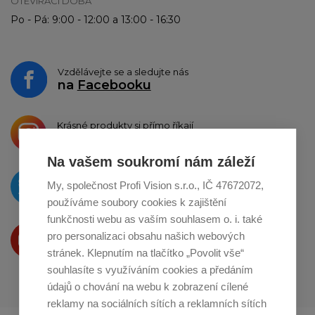
OTEVÍRACÍ DOBA
Po - Pá: 9:00 - 12:00 a 13:00 - 16:30
Vzdělávejte se a sledujte nás
na
Facebooku
Krásné produkty si přímo říkají
o sdílení na
Instagramu
Na vašem soukromí nám záleží
O novinkách píšeme
My, společnost Profi Vision s.r.o., IČ 47672072,
na
Twitteru
používáme soubory cookies k zajištění
funkčnosti webu as vaším souhlasem o. i. také
Produkty Vám představujeme
pro personalizaci obsahu našich webových
na
Youtube
stránek. Klepnutím na tlačítko „Povolit vše“
souhlasíte s využíváním cookies a předáním
údajů o chování na webu k zobrazení cílené
reklamy na sociálních sítích a reklamních sítích