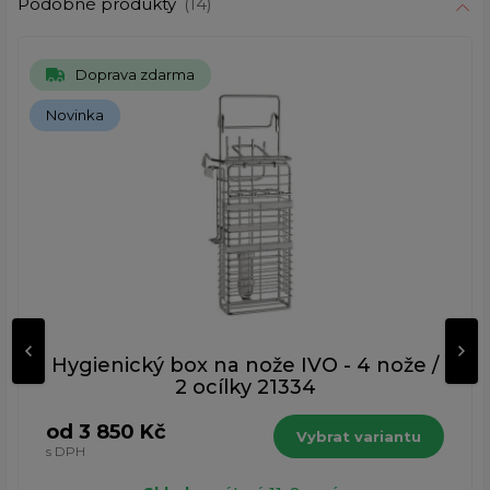
Podobné produkty
(14)
Doprava zdarma
Novinka
Hygienický box na nože IVO - 4 nože /
2 ocílky 21334
od 3 850 Kč
Vybrat variantu
s DPH