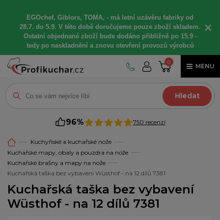
EGOchef, Giblors, TOMA, -
má letní
uzávěru fabriky od
×
28.7. do 5.9. V této době
doručujeme
pouze zboží skladem.
Ostatní
objednané
zboží bude dodáno
přibližně
po 15.9 -
t
edy po naskladnění a znovu otevření provozů výrobců
0
MENU
Hledat
96%
750 recenzí
Kuchyňské a kuchařské nože
Kuchařské mapy, obaly a pouzdra na nože
Kuchařské brašny a mapy na nože
Kuchařská taška bez vybavení Wüsthof - na 12 dílů 7381
Kuchařská taška bez vybavení
Wüsthof - na 12 dílů 7381