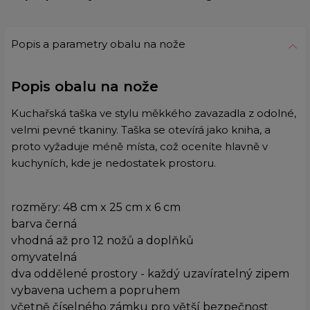
Popis a parametry obalu na nože
Popis obalu na nože
Kuchařská taška ve stylu měkkého zavazadla z odolné,
velmi pevné tkaniny. Taška se otevírá jako kniha, a
proto vyžaduje méně místa, což oceníte hlavně v
kuchyních, kde je nedostatek prostoru.
rozměry: 48 cm x 25 cm x 6 cm
barva černá
vhodná až pro 12 nožů a doplňků
omyvatelná
dva oddělené prostory - každý uzavíratelný zipem
vybavena uchem a popruhem
včetně číselného zámku pro větší bezpečnost