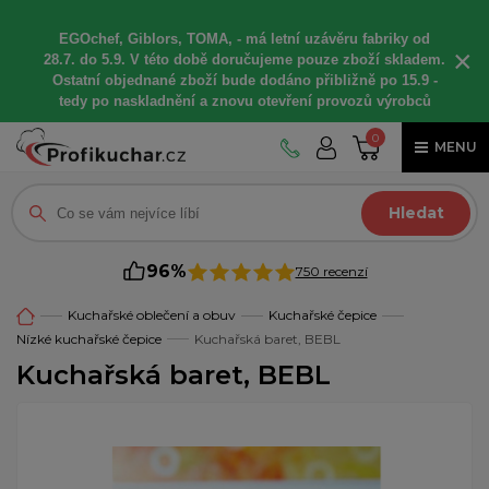
EGOchef, Giblors, TOMA, -
má letní
uzávěru fabriky od
×
28.7. do 5.9. V této době
doručujeme
pouze zboží skladem.
Ostatní
objednané
zboží bude dodáno
přibližně
po 15.9 -
t
edy po naskladnění a znovu otevření provozů výrobců
0
MENU
Hledat
96%
750 recenzí
Kuchařské oblečení a obuv
Kuchařské čepice
Nízké kuchařské čepice
Kuchařská baret, BEBL
Kuchařská baret, BEBL