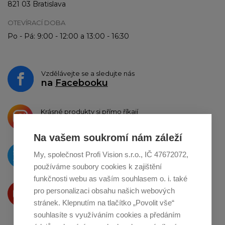
821 03 Bratislava
OTEVÍRACÍ DOBA
Po - Pá: 9:00 - 12:00 a 13:00 - 16:30
Vzdělávejte se a sledujte nás
na
Facebooku
Krásné produkty si přímo říkají
o sdílení na
Instagramu
Na vašem soukromí nám záleží
O novinkách píšeme
My, společnost Profi Vision s.r.o., IČ 47672072,
na
Twitteru
používáme soubory cookies k zajištění
funkčnosti webu as vaším souhlasem o. i. také
Produkty Vám představujeme
pro personalizaci obsahu našich webových
na
Youtube
stránek. Klepnutím na tlačítko „Povolit vše“
souhlasíte s využíváním cookies a předáním