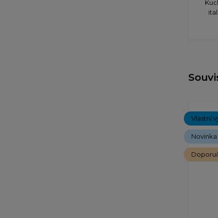
Kuc
ita
Souvi
Vlastní v
Novinka
Doporu