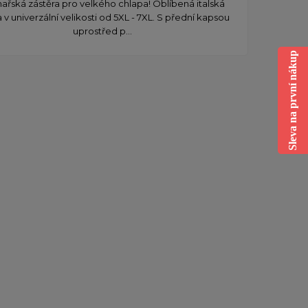
ařská zástěra pro velkého chlapa! Oblíbená italská
Kuch
v univerzální velikosti od 5XL - 7XL. S přední kapsou
móda v
uprostřed p...
Sleva na první nákup