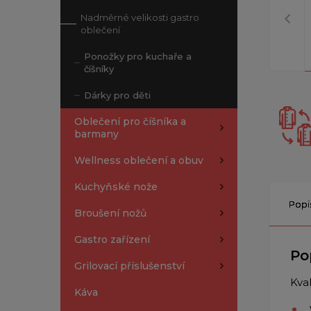
Nadměrné velikosti gastro
oblečení
Ponožky pro kuchaře a
číšníky
Dárky pro děti
Oblečení pro číšníka a
barmany
Wellness oblečení a obuv
Kuchyňské nože
Popi
Broušení nožů
Gastro zařízení
Po
Grilovací příslušenství
Kva
Káva