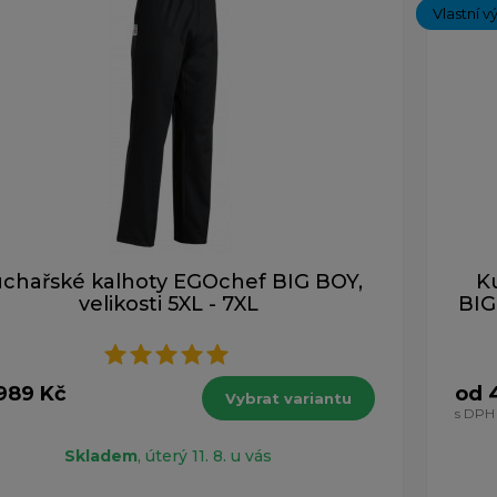
Vlastní v
chařské kalhoty EGOchef BIG BOY,
K
velikosti 5XL - 7XL
BIG
989 Kč
od 
Vybrat variantu
H
s DPH
Skladem
, úterý 11. 8. u vás