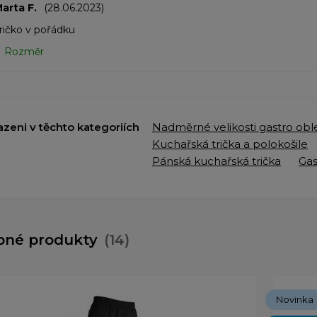
arta F.
(28.06.2023)
ričko v pořádku
Rozměr
azeni v těchto kategoriích
Nadměrné velikosti gastro obl
Kuchařská trička a polokošile
Pánská kuchařská trička
Gas
bné produkty
(14)
Novinka