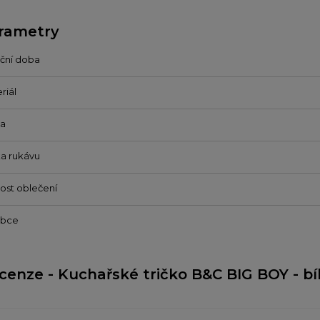
rametry
ční doba
riál
va
a rukávu
kost oblečení
obce
cenze - Kuchařské tričko B&C BIG BOY - bí