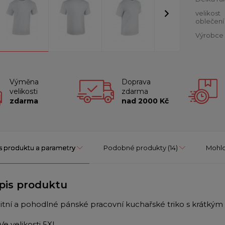
velikost
oblečení
Výrobce
Výměna
Doprava
velikosti
zdarma
zdarma
nad 2000 Kč
s produktu a parametry
Podobné produkty
(14)
Mohlo
pis produktu
litní a pohodlné pánské pracovní kuchařské triko s krátký
Ve velikosti 5XL