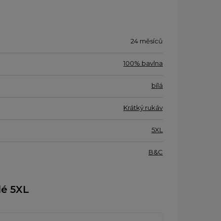
24 měsíců
100% bavlna
bílá
Krátký rukáv
5XL
B&C
lé 5XL