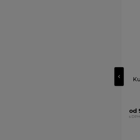
Ku
od 
s DP