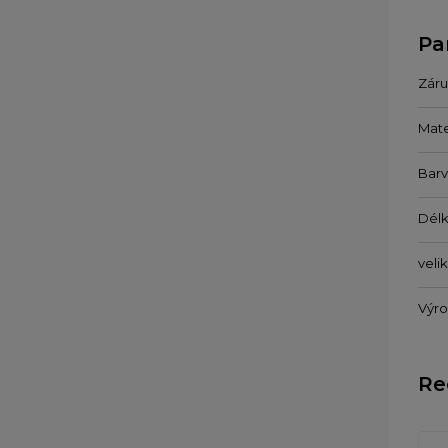
Pa
Záru
Mate
Bar
Délk
veli
Výr
Re