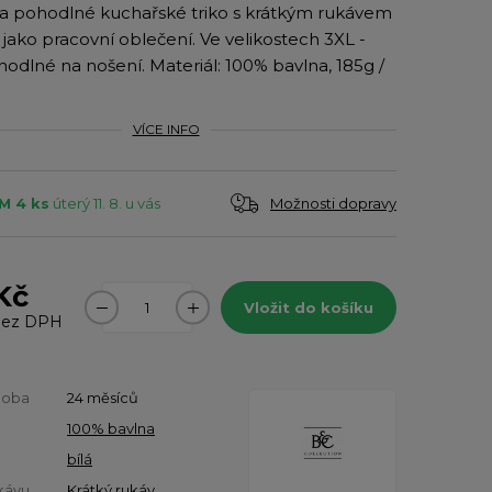
í a pohodlné kuchařské triko s krátkým rukávem
jako pracovní oblečení. Ve velikostech 3XL -
hodlné na nošení. Materiál: 100% bavlna, 185g /
VÍCE INFO
Možnosti dopravy
M 4 ks
úterý 11. 8. u vás
Kč
Vložit do košíku
ez DPH
doba
24 měsíců
100% bavlna
bílá
kávu
Krátký rukáv