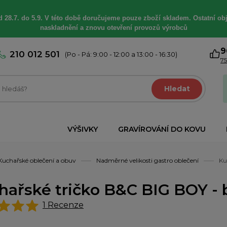
 28.7. do 5.9. V této době
doručujeme
pouze zboží skladem. Ostatní
ob
naskladnění a znovu otevření provozů výrobců
9
210 012 501
(Po - Pá: 9:00 - 12:00 a 13:00 - 16:30)
75
Hledat
VÝŠIVKY
GRAVÍROVÁNÍ DO KOVU
Kuchařské oblečení a obuv
Nadměrné velikosti gastro oblečení
Ku
hařské tričko B&C BIG BOY - b
1
Recenze