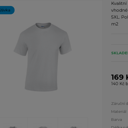
Kvalitn
vhodné 
ýšivka
5XL. Po
m2
SKLADE
169 
140 Kč
b
Záruční 
Materiál
Barva
Délka ru