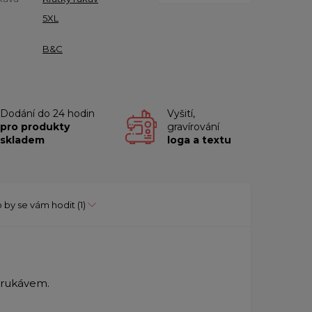
5XL
B&C
Dodání do 24 hodin
Vyšití,
pro produkty
gravírování
skladem
loga a textu
 by se vám hodit
(1)
m rukávem.