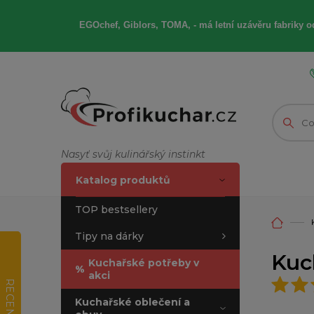
EGOchef, Giblors, TOMA, -
má letní
uzávěru fabriky od
Nasyť svůj kulinářský instinkt
Katalog produktů
TOP bestsellery
Tipy na dárky
Kuc
Kuchařské potřeby v
%
akci
RECENZE
Kuchařské oblečení a