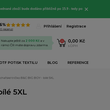
×
jednané
zboží bude dodáno
přibližně
po 15.9 - t
edy po
6%
Přihlášení
Registrace
0 recenzí
0,00 Kč
Nakupte ještě za
2 000 Kč
a v
0
rámci ČR máte dopravu zdarma.
s DPH
DTF POTISK TEXTILU
BLOG
REFERENCE
chařské tričko B&C BIG BOY - bílé 5XL
ílé 5XL