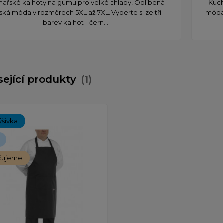
hařské kalhoty na gumu pro velké chlapy! Oblíbená
Kuch
lská móda v rozměrech 5XL až 7XL. Vyberte si ze tří
móda 
barev kalhot - čern...
sející produkty
(1)
ýšivka
čujeme