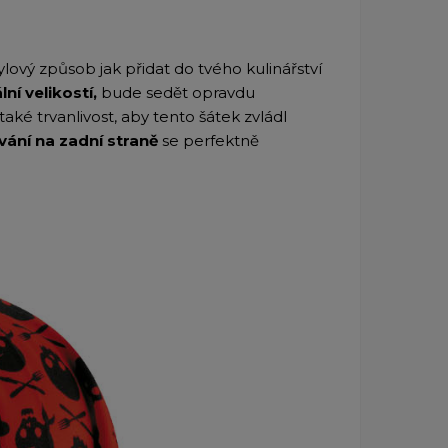
lový způsob jak přidat do tvého kulinářství
í velikostí,
bude sedět opravdu
také trvanlivost, aby tento šátek zvládl
ání na zadní straně
se perfektně