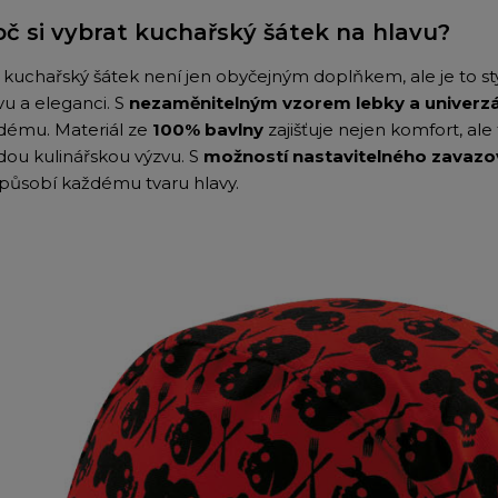
oč si vybrat kuchařský šátek na hlavu?
 kuchařský šátek není jen obyčejným doplňkem, ale je to sty
vu a eleganci. S
nezaměnitelným vzorem lebky a univerzáln
dému. Materiál ze
100% bavlny
zajišťuje nejen komfort, ale 
dou kulinářskou výzvu. S
možností nastavitelného zavazov
způsobí každému tvaru hlavy.