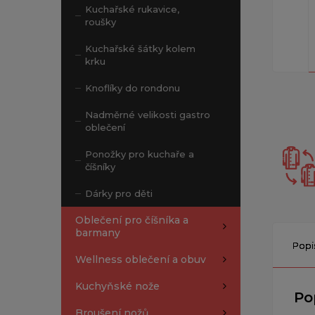
Kuchařské rukavice,
roušky
Kuchařské šátky kolem
krku
Knoflíky do rondonu
Nadměrné velikosti gastro
oblečení
Ponožky pro kuchaře a
číšníky
Dárky pro děti
Oblečení pro číšníka a
barmany
Popi
Wellness oblečení a obuv
Kuchyňské nože
Po
Broušení nožů