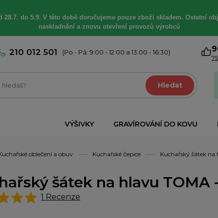
 28.7. do 5.9. V této době
doručujeme
pouze zboží skladem. Ostatní
ob
naskladnění a znovu otevření provozů výrobců
9
210 012 501
(Po - Pá: 9:00 - 12:00 a 13:00 - 16:30)
75
Hledat
VÝŠIVKY
GRAVÍROVÁNÍ DO KOVU
Kuchařské oblečení a obuv
Kuchařské čepice
Kuchařský šátek na 
hařský šátek na hlavu TOMA -
1
Recenze