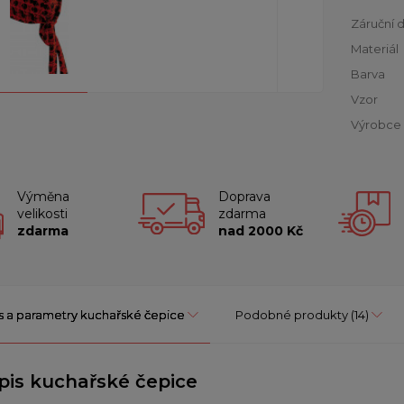
Záruční 
Materiál
Barva
Vzor
Výrobce
Výměna
Doprava
velikosti
zdarma
zdarma
nad 2000 Kč
s a parametry kuchařské čepice
Podobné produkty
(14)
pis kuchařské čepice