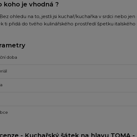
o koho je vhodná ?
Bez ohledu na to, jestli jsi kuchař/kuchařka v srdci nebo je
k ti přidá do tvého kulinářského prostředí špetku italského 
rametry
ční doba
riál
va
obce
cenze - Kuchařský šátek na hlavu TOMA -