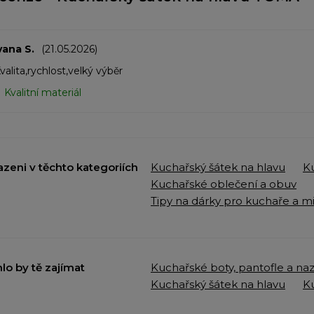
vana S.
(21.05.2026)
valita,rychlost,velký výběr
Kvalitní materiál
azeni v těchto kategoriích
Kuchařský šátek na hlavu
K
Kuchařské oblečení a obuv
Tipy na dárky pro kuchaře a mi
lo by tě zajímat
Kuchařské boty, pantofle a na
Kuchařský šátek na hlavu
K