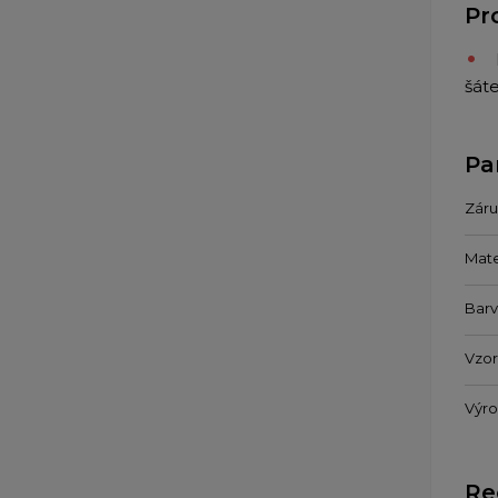
Pr
šáte
Pa
Záru
Mate
Bar
Vzor
Výr
Re