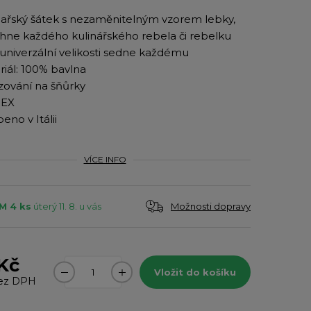
ařský šátek s nezaměnitelným vzorem lebky,
hne každého kulinářského rebela či rebelku
univerzální velikosti sedne každému
iál: 100% bavlna
zování na šňůrky
SEX
eno v Itálii
VÍCE INFO
Možnosti dopravy
M 4 ks
úterý 11. 8. u vás
Kč
Vložit do košíku
ez DPH