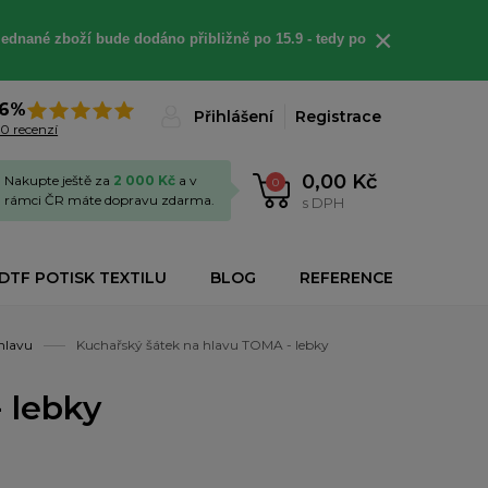
×
jednané
zboží bude dodáno
přibližně
po 15.9 - t
edy po
6%
Přihlášení
Registrace
0 recenzí
0,00 Kč
Nakupte ještě za
2 000 Kč
a v
0
rámci ČR máte dopravu zdarma.
s DPH
DTF POTISK TEXTILU
BLOG
REFERENCE
hlavu
Kuchařský šátek na hlavu TOMA - lebky
 lebky