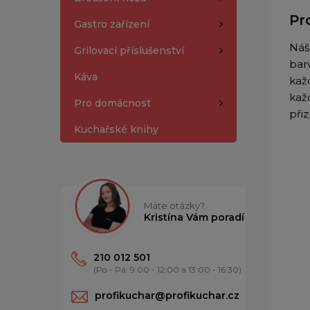
Pr
Gastro zařízení
Náš
Grilovací příslušenství
bar
Káva
kaž
kaž
Pro domácnost
při
Kuchařské knihy
Máte otázky?
Kristína Vám poradí
210 012 501
(Po - Pá: 9:00 - 12:00 a 13:00 - 16:30)
profikuchar@profikuchar.cz