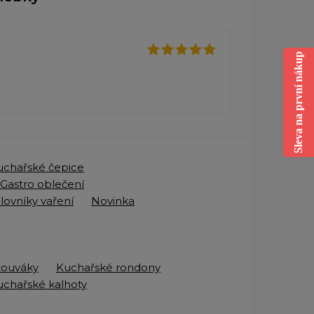
Sleva na první nákup
uchařské čepice
Gastro oblečení
lovníky vaření
Novinka
zouváky
Kuchařské rondony
uchařské kalhoty