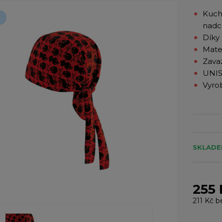
Kuch
nadc
Díky 
Mater
Zava
UNI
Vyrob
SKLADE
255 
211 Kč
b