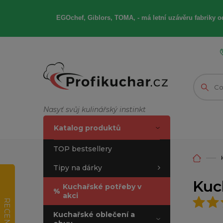
EGOchef, Giblors, TOMA, -
má letní
uzávěru fabriky od
Nasyť svůj kulinářský instinkt
Katalog produktů
TOP bestsellery
Tipy na dárky
Kuc
Kuchařské potřeby v
%
akci
RECENZE
Kuchařské oblečení a