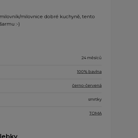
n milovník/milovnice dobré kuchyně, tento
šarmu :-)
24 měsíců
100% bavlna
černo-červená
smrtky
TOMA
 lebky