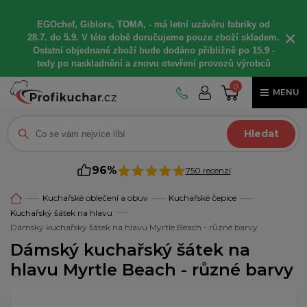
EGOchef, Giblors, TOMA, -
má letní
uzávěru fabriky od
×
28.7. do 5.9. V této době
doručujeme
pouze zboží skladem.
Ostatní
objednané
zboží bude dodáno
přibližně
po 15.9 -
t
edy po naskladnění a znovu otevření provozů výrobců
0
MENU
Hledat
96%
750 recenzí
Kuchařské oblečení a obuv
Kuchařské čepice
Kuchařský šátek na hlavu
Dámský kuchařský šátek na hlavu Myrtle Beach - různé barvy
Dámský kuchařský šátek na
hlavu Myrtle Beach - různé barvy