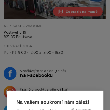
Zobrazit na mapě
ADRESA SHOWROOMU
Kostlivého 19
821 03 Bratislava
OTEVÍRACÍ DOBA
Po - Pá: 9:00 - 12:00 a 13:00 - 16:30
Vzdělávejte se a sledujte nás
na
Facebooku
Krásné produkty si přímo říkají
o sdílení na
Instagramu
Na vašem soukromí nám záleží
O novinkách píšeme