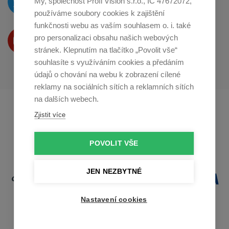
My, společnost Profi Vision s.r.o., IČ 47672072,
na
Twitteru
používáme soubory cookies k zajištění
funkčnosti webu as vaším souhlasem o. i. také
Produkty Vám představujeme
pro personalizaci obsahu našich webových
na
Youtube
stránek. Klepnutím na tlačítko „Povolit vše“
souhlasíte s využíváním cookies a předáním
údajů o chování na webu k zobrazení cílené
reklamy na sociálních sítích a reklamních sítích
na dalších webech.
Profikuchar.sk
Profikoch.at
Zjistit více
Profiszakacs.hu
POVOLIT VŠE
JEN NEZBYTNÉ
Nastavení cookies