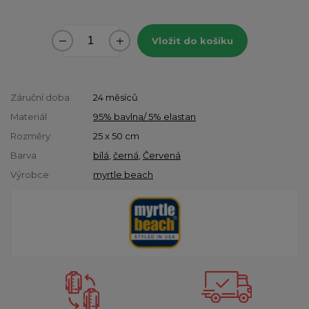
Vložit do košíku
Záruční doba
24 měsíců
Materiál
95% bavlna/ 5% elastan
Rozměry
25 x 50 cm
Barva
bílá
,
černá
,
Červená
Výrobce
myrtle beach