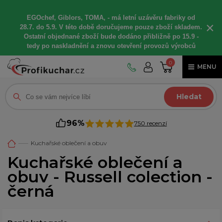
EGOchef, Giblors, TOMA, -
má letní
uzávěru fabriky od
×
28.7. do 5.9. V této době
doručujeme
pouze zboží skladem.
Ostatní
objednané
zboží bude dodáno
přibližně
po 15.9 -
t
edy po naskladnění a znovu otevření provozů výrobců
0
MENU
Hledat
96%
750 recenzí
Kuchařské oblečení a obuv
Kuchařské oblečení a
obuv - Russell colection -
černá