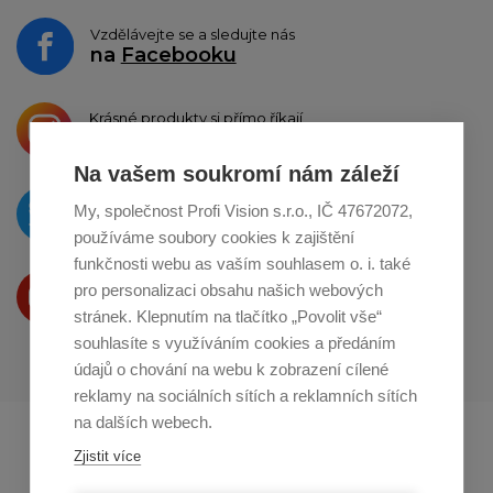
Vzdělávejte se a sledujte nás
na
Facebooku
Krásné produkty si přímo říkají
o sdílení na
Instagramu
Na vašem soukromí nám záleží
O novinkách píšeme
My, společnost Profi Vision s.r.o., IČ 47672072,
na
Twitteru
používáme soubory cookies k zajištění
funkčnosti webu as vaším souhlasem o. i. také
Produkty Vám představujeme
pro personalizaci obsahu našich webových
na
Youtube
stránek. Klepnutím na tlačítko „Povolit vše“
souhlasíte s využíváním cookies a předáním
údajů o chování na webu k zobrazení cílené
reklamy na sociálních sítích a reklamních sítích
na dalších webech.
Profikuchar.sk
Profikoch.at
Zjistit více
Profiszakacs.hu