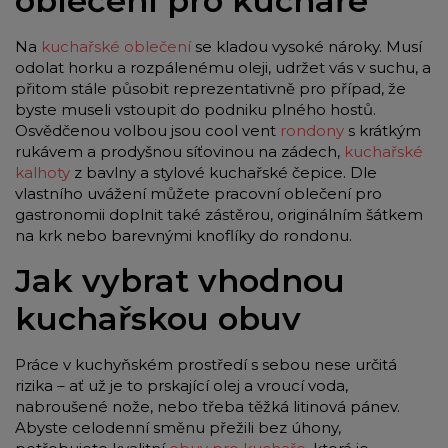
oblečení pro kuchaře
Na
kuchařské oblečení
se kladou vysoké nároky. Musí
odolat horku a rozpálenému oleji, udržet vás v suchu, a
přitom stále působit reprezentativně pro případ, že
byste museli vstoupit do podniku plného hostů.
Osvědčenou volbou jsou cool vent
rondony
s krátkým
rukávem a prodyšnou síťovinou na zádech,
kuchařské
kalhoty
z bavlny a stylové kuchařské čepice. Dle
vlastního uvážení můžete pracovní oblečení pro
gastronomii doplnit také zástěrou, originálním šátkem
na krk nebo barevnými knoflíky do rondonu.
Jak vybrat vhodnou
kuchařskou obuv
Práce v kuchyňském prostředí s sebou nese určitá
rizika – ať už je to prskající olej a vroucí voda,
nabroušené nože, nebo třeba těžká litinová pánev.
Abyste celodenní směnu přežili bez úhony,