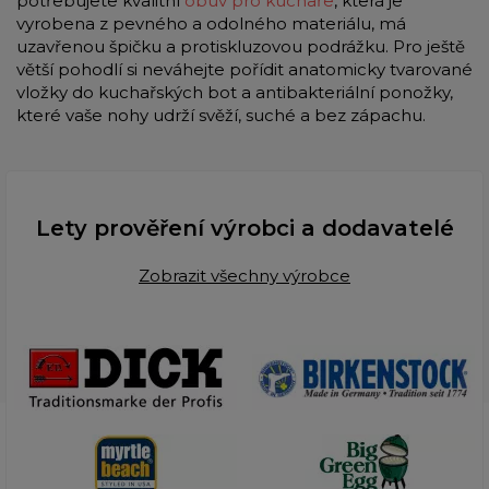
potřebujete kvalitní
obuv pro kuchaře
, která je
vyrobena z pevného a odolného materiálu, má
uzavřenou špičku a protiskluzovou podrážku. Pro ještě
větší pohodlí si neváhejte pořídit anatomicky tvarované
vložky do kuchařských bot a antibakteriální ponožky,
které vaše nohy udrží svěží, suché a bez zápachu.
Lety prověření výrobci a dodavatelé
Zobrazit všechny výrobce