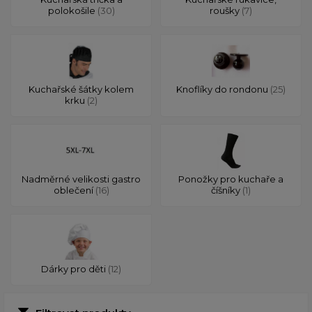
polokošile
(30)
roušky
(7)
Kuchařské šátky kolem
Knoflíky do rondonu
(25)
krku
(2)
Nadměrné velikosti gastro
Ponožky pro kuchaře a
oblečení
(16)
číšníky
(1)
Dárky pro děti
(12)