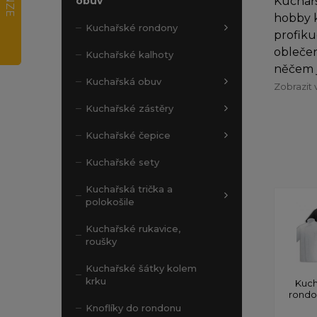
Kuchařs
obuv
hobby k
Kuchařské rondony
profiku
oblečen
Kuchařské kalhoty
něčem j
Kuchařská obuv
Zobrazit 
Kuchařské zástěry
Kuchařské čepice
Kuchařské sety
Kuchařská trička a
polokošile
Kuchařské rukavice,
roušky
Kuchařské šátky kolem
krku
Kuch
rond
Knoflíky do rondonu