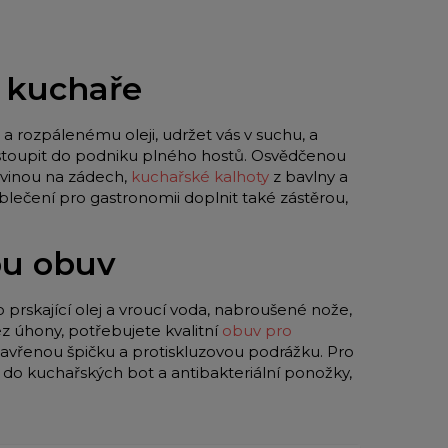
o kuchaře
a rozpálenému oleji, udržet vás v suchu, a
 vstoupit do podniku plného hostů. Osvědčenou
vinou na zádech,
kuchařské kalhoty
z bavlny a
blečení pro gastronomii doplnit také zástěrou,
ou obuv
o prskající olej a vroucí voda, nabroušené nože,
z úhony, potřebujete kvalitní
obuv pro
zavřenou špičku a protiskluzovou podrážku. Pro
y do kuchařských bot a antibakteriální ponožky,