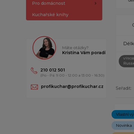
Pro domácnost
Kuchařské knihy
Délk
Máte otázky?
Kristína Vám poradí
VÝROB
Russe
210 012 501
(Po - Pá: 9:00 - 12:00 a 13:00 - 16:30)
profikuchar@profikuchar.cz
Seřadit:
Zobrazený
Vlastní v
Novinka