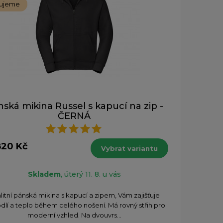
ujeme
ská mikina Russel s kapucí na zip -
ČERNÁ
820 Kč
Vybrat variantu
Skladem
, úterý 11. 8. u vás
litní pánská mikina s kapucí a zipem, Vám zajišťuje
lí a teplo během celého nošení. Má rovný střih pro
moderní vzhled. Na dvouvrs...