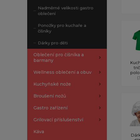
Nadměrné velikosti gastro
oblečení
Ponožky pro kuchaře a
číšníky
Dárky pro děti
Oblečení pro číšníka a
barmany
Kuch
tri
Wellness oblečení a obuv
polo
(
Kuchyňské nože
Broušení nožů
Gastro zařízení
Grilovací příslušenství
Káva
Dárk
dě