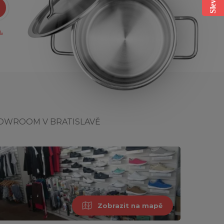
.
OWROOM V BRATISLAVĚ
Zobrazit na mapě