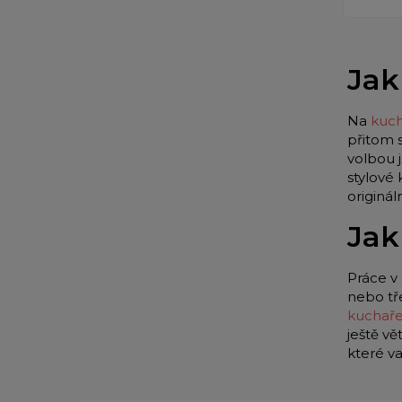
Jak
Na
kuch
přitom 
volbou 
stylové
originá
Jak
Práce v 
nebo tř
kuchař
ještě vě
které v