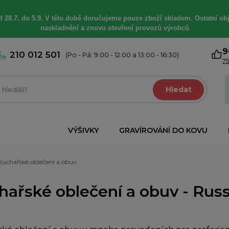
 28.7. do 5.9. V této době
doručujeme
pouze zboží skladem. Ostatní
ob
naskladnění a znovu otevření provozů výrobců
9
210 012 501
(Po - Pá: 9:00 - 12:00 a 13:00 - 16:30)
75
Hledat
VÝŠIVKY
GRAVÍROVÁNÍ DO KOVU
Kuchařské oblečení a obuv
ařské oblečení a obuv - Russe