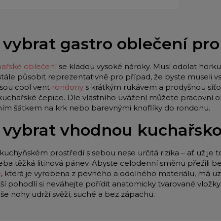
 vybrat gastro oblečení pr
ařské oblečení
se kladou vysoké nároky. Musí odolat horku 
stále působit reprezentativně pro případ, že byste museli
jsou cool vent
rondony
s krátkým rukávem a prodyšnou síťo
 kuchařské čepice. Dle vlastního uvážení můžete pracovní o
lním šátkem na krk nebo barevnými knoflíky do rondonu.
 vybrat vhodnou kuchařsk
kuchyňském prostředí s sebou nese určitá rizika – ať už je t
eba těžká litinová pánev. Abyste celodenní směnu přežili be
e
, která je vyrobena z pevného a odolného materiálu, má u
tší pohodlí si neváhejte pořídit anatomicky tvarované vložk
aše nohy udrží svěží, suché a bez zápachu.