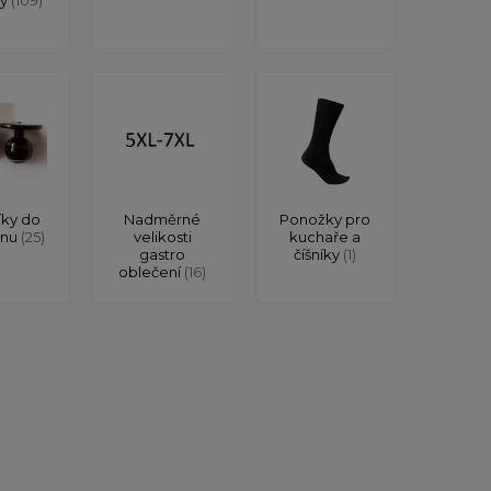
íky do
Nadměrné
Ponožky pro
onu
(25)
velikosti
kuchaře a
gastro
číšníky
(1)
oblečení
(16)