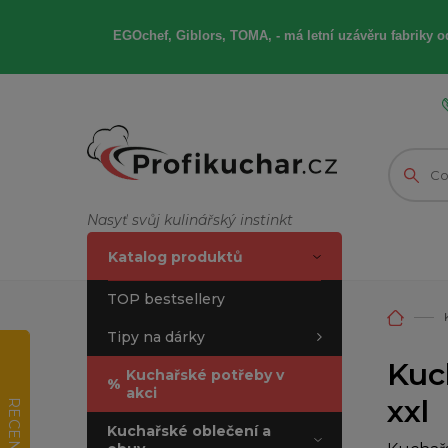
EGOchef, Giblors, TOMA, -
má letní
uzávěru fabriky od
Nasyť svůj kulinářský instinkt
Katalog produktů
TOP bestsellery
Tipy na dárky
Kuch
Kuchařské potřeby v
%
akci
xxl
RECENZE
Kuchařské oblečení a