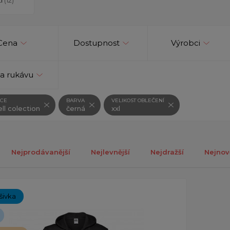
Cena
Dostupnost
Výrobci
a rukávu
CE
BARVA
VELIKOST OBLEČENÍ
ll colection
černá
xxl
Nejprodávanější
Nejlevnější
Nejdražší
Nejnov
ch 1-1 z celkově 1 záznamů.
ýšivka