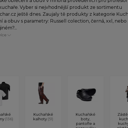
ké oblečení a obuv v mnoha provedeních pro profesioná
uchaře. Vyber si nejvhodnější produkt ze sortimentu
char.cz ještě dnes. Zaujaly tě produkty z kategorie Kuc
í a obuv s parametry: Russell colection, černá, xxl, neb
iném?...
více
ařské
Kuchařské
Kuchařské
Zástě
ony
(136)
kalhoty
(51)
boty,
kuch
pantofle a
kuch
nazouváky
zástě