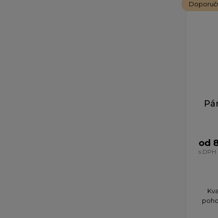
Doporuč
Pán
od 
s DPH
Kva
pohod