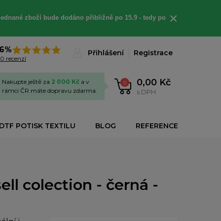
×
jednané
zboží bude dodáno
přibližně
po 15.9 - t
edy po
6%
Přihlášení
Registrace
0 recenzí
0,00 Kč
Nakupte ještě za
2 000 Kč
a v
0
rámci ČR máte dopravu zdarma.
s DPH
DTF POTISK TEXTILU
BLOG
REFERENCE
ll colection - černá -