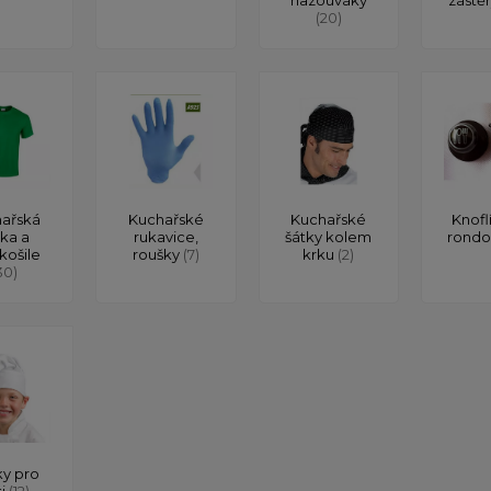
(20)
ařská
Kuchařské
Kuchařské
Knofl
čka a
rukavice,
šátky kolem
rond
košile
roušky
(7)
krku
(2)
30)
y pro
ti
(12)