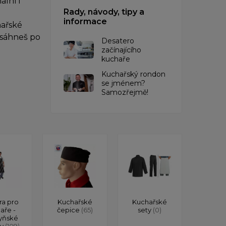
lní i
Rady, návody, tipy a
informace
hařské
o sáhneš po
Desatero
začínajícího
kuchaře
Kuchařský rondon
se jménem?
Samozřejmě!
ra pro
Kuchařské
Kuchařské
aře -
čepice
(65)
sety
(0)
yňské
ry
(109)