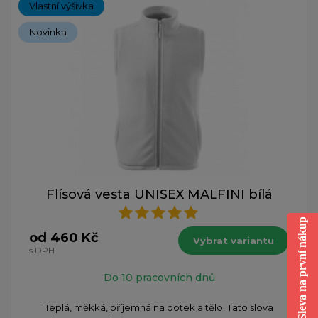
Vlastní výšivka
Novinka
Flísová vesta UNISEX MALFINI bílá
Sleva na první nákup
od 460 Kč
Vybrat variantu
s DPH
Do 10 pracovních dnů
Teplá, měkká, příjemná na dotek a tělo. Tato slova