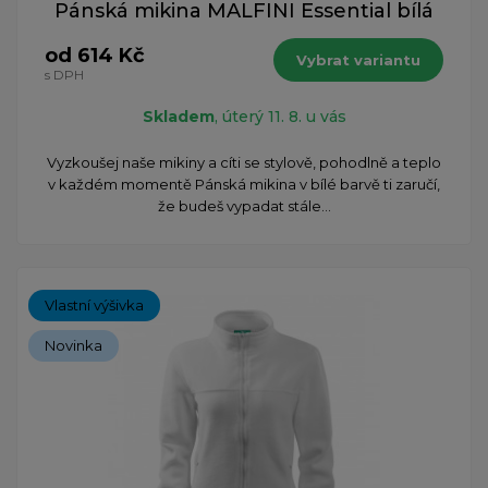
Pánská mikina MALFINI Essential bílá
od 614 Kč
Vybrat variantu
s DPH
Skladem
, úterý 11. 8. u vás
Vyzkoušej naše mikiny a cíti se stylově, pohodlně a teplo
v každém momentě Pánská mikina v bílé barvě ti zaručí,
že budeš vypadat stále...
Vlastní výšivka
Novinka