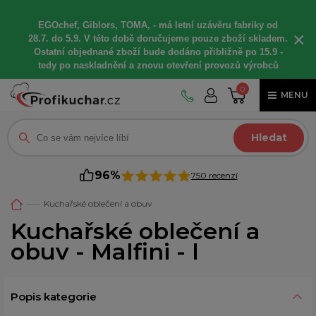
EGOchef, Giblors, TOMA, -
má letní
uzávěru fabriky od
×
28.7. do 5.9. V této době
doručujeme
pouze zboží skladem.
Ostatní
objednané
zboží bude dodáno
přibližně
po 15.9 -
t
edy po naskladnění a znovu otevření provozů výrobců
0
MENU
Hledat
96%
750 recenzí
Kuchařské oblečení a obuv
Kuchařské oblečení a
obuv - Malfini - l
Popis kategorie