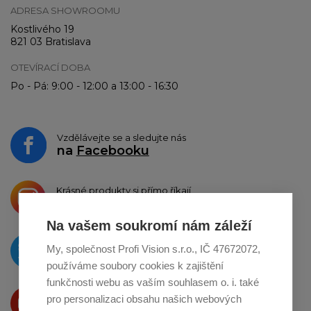
ADRESA SHOWROOMU
Kostlivého 19
821 03 Bratislava
OTEVÍRACÍ DOBA
Po - Pá: 9:00 - 12:00 a 13:00 - 16:30
Vzdělávejte se a sledujte nás
na
Facebooku
Krásné produkty si přímo říkají
o sdílení na
Instagramu
Na vašem soukromí nám záleží
O novinkách píšeme
My, společnost Profi Vision s.r.o., IČ 47672072,
na
Twitteru
používáme soubory cookies k zajištění
funkčnosti webu as vaším souhlasem o. i. také
Produkty Vám představujeme
pro personalizaci obsahu našich webových
na
Youtube