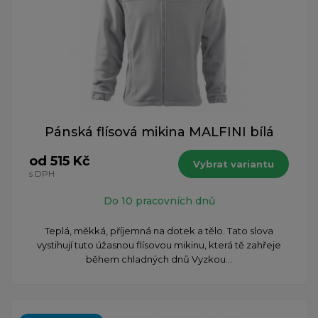
Pánská flísová mikina MALFINI bílá
od 515 Kč
Vybrat variantu
s DPH
Do 10 pracovních dnů
​Teplá, měkká, příjemná na dotek a tělo. Tato slova
vystihují tuto úžasnou flísovou mikinu, která tě zahřeje
během chladných dnů Vyzkou...