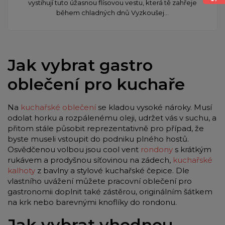
vystihují tuto úžasnou flísovou vestu, která tě zahřeje
během chladných dnů Vyzkoušej...
Jak vybrat gastro
oblečení pro kuchaře
Na
kuchařské oblečení
se kladou vysoké nároky. Musí
odolat horku a rozpálenému oleji, udržet vás v suchu, a
přitom stále působit reprezentativně pro případ, že
byste museli vstoupit do podniku plného hostů.
Osvědčenou volbou jsou cool vent
rondony
s krátkým
rukávem a prodyšnou síťovinou na zádech,
kuchařské
kalhoty
z bavlny a stylové kuchařské čepice. Dle
vlastního uvážení můžete pracovní oblečení pro
gastronomii doplnit také zástěrou, originálním šátkem
na krk nebo barevnými knoflíky do rondonu.
Jak vybrat vhodnou