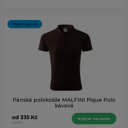
Vlastní výšivka
Pánská polokošile MALFINI Pique Polo
kávová
od 335 Kč
Vybrat variantu
s DPH