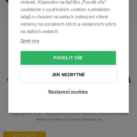
stránek. Klepnutím na tlačítko „Povolit vše“
souhlasíte s využíváním cookies a předáním
údajů o chování na webu k zobrazení cílené
reklamy na sociálních sítích a reklamních sítích
na dalších webech.
Profikuchar.sk
Profikoch.at
Zjistit více
Profiszakacs.hu
POVOLIT VŠE
JEN NEZBYTNÉ
Nastavení cookies
Copyright © 2010 - 2026 profikuchar.cz Všechna práva vyhrazena
eshop na mieru
vytvorilo
vibration.sk
RECENZE