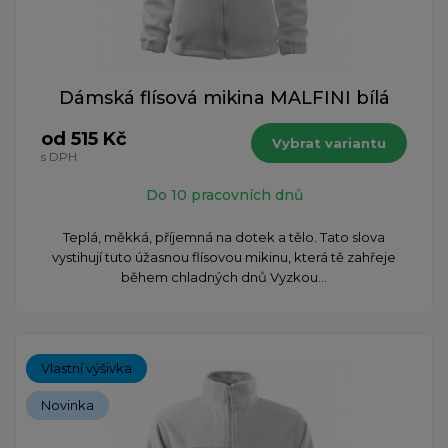
Dámská flísová mikina MALFINI bílá
od 515 Kč
Vybrat variantu
s DPH
Do 10 pracovních dnů
​Teplá, měkká, příjemná na dotek a tělo. Tato slova
vystihují tuto úžasnou flísovou mikinu, která tě zahřeje
během chladných dnů Vyzkou...
Vlastní výšivka
Novinka