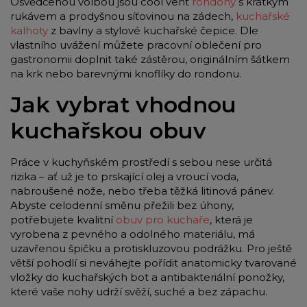
Osvědčenou volbou jsou cool vent
rondony
s krátkým
rukávem a prodyšnou síťovinou na zádech,
kuchařské
kalhoty
z bavlny a stylové kuchařské čepice. Dle
vlastního uvážení můžete pracovní oblečení pro
gastronomii doplnit také zástěrou, originálním šátkem
na krk nebo barevnými knoflíky do rondonu.
Jak vybrat vhodnou
kuchařskou obuv
Práce v kuchyňském prostředí s sebou nese určitá
rizika – ať už je to prskající olej a vroucí voda,
nabroušené nože, nebo třeba těžká litinová pánev.
Abyste celodenní směnu přežili bez úhony,
potřebujete kvalitní
obuv pro kuchaře
, která je
vyrobena z pevného a odolného materiálu, má
uzavřenou špičku a protiskluzovou podrážku. Pro ještě
větší pohodlí si neváhejte pořídit anatomicky tvarované
vložky do kuchařských bot a antibakteriální ponožky,
které vaše nohy udrží svěží, suché a bez zápachu.