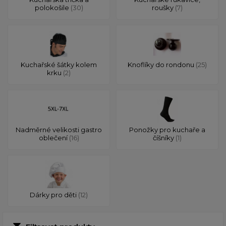
polokošile
(30)
roušky
(7)
Kuchařské šátky kolem
Knoflíky do rondonu
(25)
krku
(2)
Nadměrné velikosti gastro
Ponožky pro kuchaře a
oblečení
(16)
číšníky
(1)
Dárky pro děti
(12)