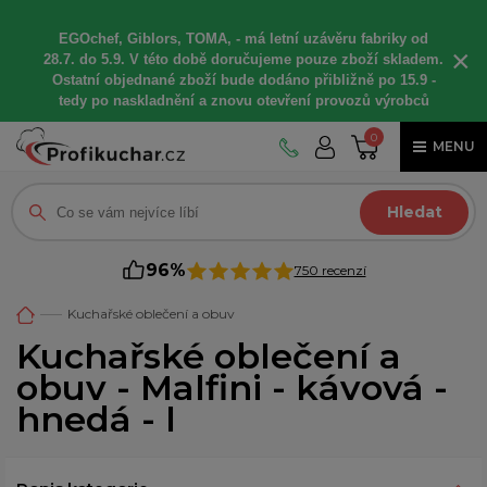
EGOchef, Giblors, TOMA, -
má letní
uzávěru fabriky od
×
28.7. do 5.9. V této době
doručujeme
pouze zboží skladem.
Ostatní
objednané
zboží bude dodáno
přibližně
po 15.9 -
t
edy po naskladnění a znovu otevření provozů výrobců
0
MENU
Hledat
96%
750 recenzí
Kuchařské oblečení a obuv
Kuchařské oblečení a
obuv - Malfini - kávová -
hnedá - l