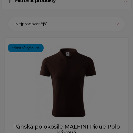
Filtrovat produkty
Nejprodávanější
Vlastní výšivka
Pánská polokošile MALFINI Pique Polo
kávová