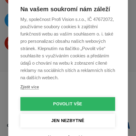
Na vašem soukromí nám záleží
O novinkách píšeme
My, společnost Profi Vision s.r.o., IČ 47672072,
na
Twitteru
používáme soubory cookies k zajištění
funkčnosti webu as vaším souhlasem o. i. také
Produkty Vám představujeme
pro personalizaci obsahu našich webových
na
Youtube
stránek. Klepnutím na tlačítko „Povolit vše“
souhlasíte s využíváním cookies a předáním
údajů o chování na webu k zobrazení cílené
reklamy na sociálních sítích a reklamních sítích
na dalších webech.
Profikuchar.sk
Profikoch.at
Zjistit více
Profiszakacs.hu
POVOLIT VŠE
JEN NEZBYTNÉ