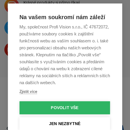
Krásné produkty si přímo říkají
o sdílení na
Instagramu
Na vašem soukromí nám záleží
O novinkách píšeme
My, společnost Profi Vision s.r.o., IČ 47672072,
na
Twitteru
používáme soubory cookies k zajištění
funkčnosti webu as vaším souhlasem o. i. také
Produkty Vám představujeme
pro personalizaci obsahu našich webových
na
Youtube
stránek. Klepnutím na tlačítko „Povolit vše“
souhlasíte s využíváním cookies a předáním
údajů o chování na webu k zobrazení cílené
reklamy na sociálních sítích a reklamních sítích
na dalších webech.
Profikuchar.sk
Profikoch.at
Zjistit více
Profiszakacs.hu
POVOLIT VŠE
JEN NEZBYTNÉ