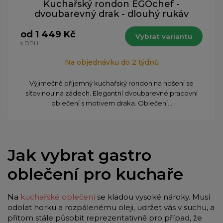
Kuchařský rondon EGOchef -
dvoubarevný drak - dlouhý rukáv
od 1 449 Kč
Vybrat variantu
s DPH
Na objednávku do 2 týdnů
Výjimečně příjemný kuchařský rondon na nošení se
síťovinou na zádech. Elegantní dvoubarevné pracovní
oblečení s motivem draka. Oblečení...
Jak vybrat gastro
oblečení pro kuchaře
Na
kuchařské oblečení
se kladou vysoké nároky. Musí
odolat horku a rozpálenému oleji, udržet vás v suchu, a
přitom stále působit reprezentativně pro případ, že