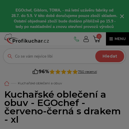
EGOchef, Giblors, TOMA, -
má letní
uzávěru fabriky od
×
28.7. do 5.9. V této době
doručujeme
pouze zboží skladem.
Ostatní
objednané
zboží bude dodáno
přibližně
po 15.9 -
t
edy po naskladnění a znovu otevření provozů výrobců
0
MENU
Hledat
96%
750 recenzí
Kuchařské oblečení a obuv
Kuchařské oblečení a
obuv - EGOchef -
červeno-černá s drakem
- xl