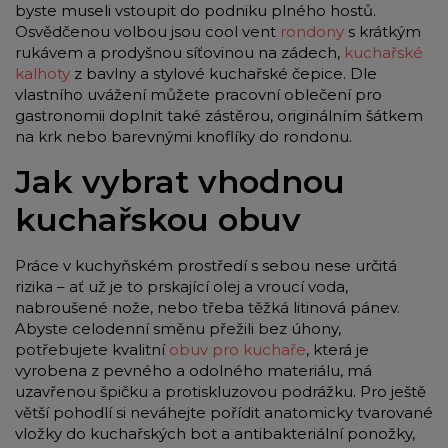
byste museli vstoupit do podniku plného hostů.
Osvědčenou volbou jsou cool vent
rondony
s krátkým
rukávem a prodyšnou síťovinou na zádech,
kuchařské
kalhoty
z bavlny a stylové kuchařské čepice. Dle
vlastního uvážení můžete pracovní oblečení pro
gastronomii doplnit také zástěrou, originálním šátkem
na krk nebo barevnými knoflíky do rondonu.
Jak vybrat vhodnou
kuchařskou obuv
Práce v kuchyňském prostředí s sebou nese určitá
rizika – ať už je to prskající olej a vroucí voda,
nabroušené nože, nebo třeba těžká litinová pánev.
Abyste celodenní směnu přežili bez úhony,
potřebujete kvalitní
obuv pro kuchaře
, která je
vyrobena z pevného a odolného materiálu, má
uzavřenou špičku a protiskluzovou podrážku. Pro ještě
větší pohodlí si neváhejte pořídit anatomicky tvarované
vložky do kuchařských bot a antibakteriální ponožky,