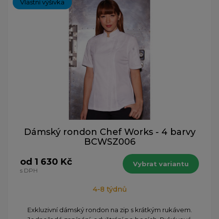
Vlastní výšivka
Dámský rondon Chef Works - 4 barvy
BCWSZ006
od 1 630 Kč
Vybrat variantu
s DPH
4-8 týdnů
Exkluzivní dámský rondon na zip s krátkým rukávem.