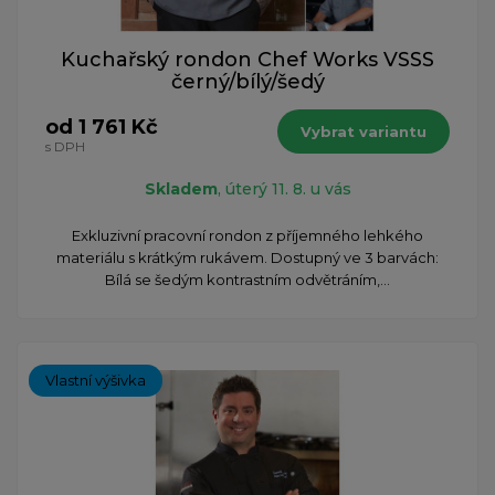
Kuchařský rondon Chef Works VSSS
černý/bílý/šedý
od 1 761 Kč
Vybrat variantu
s DPH
Skladem
, úterý 11. 8. u vás
Exkluzivní pracovní rondon z příjemného lehkého
materiálu s krátkým rukávem. Dostupný ve 3 barvách:
Bílá se šedým kontrastním odvětráním,...
Vlastní výšivka