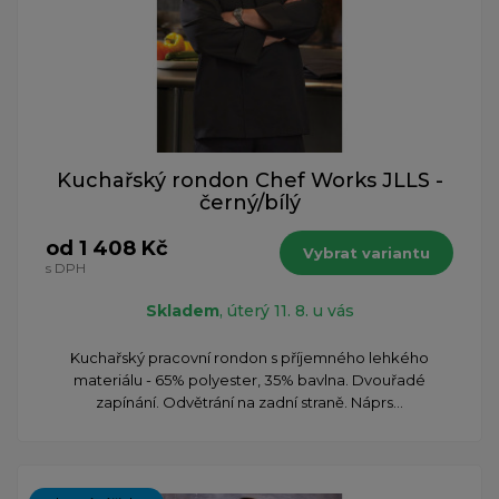
Kuchařský rondon Chef Works JLLS -
černý/bílý
od 1 408 Kč
Vybrat variantu
s DPH
Skladem
, úterý 11. 8. u vás
Kuchařský pracovní rondon s příjemného lehkého
materiálu - 65% polyester, 35% bavlna. Dvouřadé
zapínání. Odvětrání na zadní straně. Náprs...