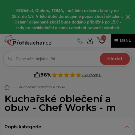
EGOchef, Giblors, TOMA, -
má letní
uzávěru fabriky od
×
28.7. do 5.9. V této době
doručujeme
pouze zboží skladem.
Ostatní
objednané
zboží bude dodáno
přibližně
po 15.9 -
t
edy po naskladnění a znovu otevření provozů výrobců
0
MENU
Hledat
96%
750 recenzí
Kuchařské oblečení a obuv
Kuchařské oblečení a
obuv - Chef Works - m
Popis kategorie