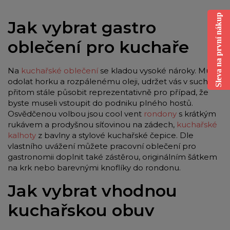
Sleva na první nákup
Jak vybrat gastro
oblečení pro kuchaře
Na
kuchařské oblečení
se kladou vysoké nároky. Musí
odolat horku a rozpálenému oleji, udržet vás v suchu, a
přitom stále působit reprezentativně pro případ, že
byste museli vstoupit do podniku plného hostů.
Osvědčenou volbou jsou cool vent
rondony
s krátkým
rukávem a prodyšnou síťovinou na zádech,
kuchařské
kalhoty
z bavlny a stylové kuchařské čepice. Dle
vlastního uvážení můžete pracovní oblečení pro
gastronomii doplnit také zástěrou, originálním šátkem
na krk nebo barevnými knoflíky do rondonu.
Jak vybrat vhodnou
kuchařskou obuv