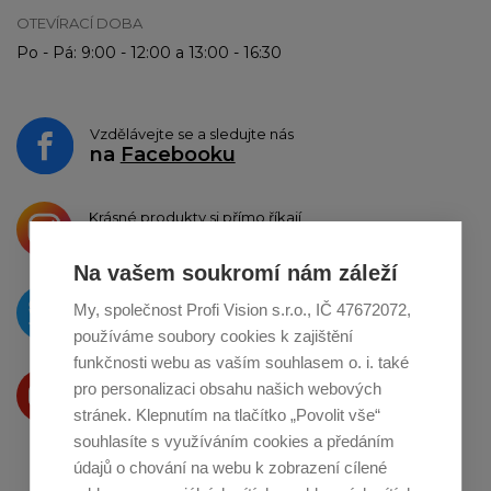
OTEVÍRACÍ DOBA
Po - Pá: 9:00 - 12:00 a 13:00 - 16:30
Vzdělávejte se a sledujte nás
na
Facebooku
Krásné produkty si přímo říkají
o sdílení na
Instagramu
Na vašem soukromí nám záleží
O novinkách píšeme
My, společnost Profi Vision s.r.o., IČ 47672072,
na
Twitteru
používáme soubory cookies k zajištění
funkčnosti webu as vaším souhlasem o. i. také
Produkty Vám představujeme
pro personalizaci obsahu našich webových
na
Youtube
stránek. Klepnutím na tlačítko „Povolit vše“
souhlasíte s využíváním cookies a předáním
údajů o chování na webu k zobrazení cílené