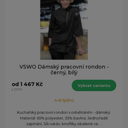
VSWO Dámský pracovní rondon -
černý, bílý
od 1 467 Kč
Vybrat variantu
s DPH
4-8 týdnů
Kuchařský pracovní rondon s odvětráním - dámský.
Materiál: 65% polyester, 35% bavlna. Jednořadé
zapínání, 3/4 rukáv, knoflíky obalené ve ...