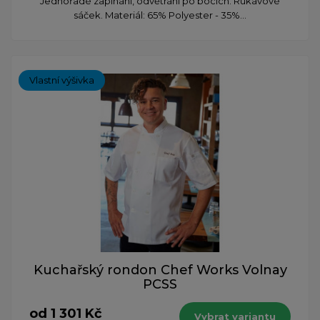
Jednořadé zapínání, odvětrání po bocích. Rukávové
sáček. Materiál: 65% Polyester - 35%...
Vlastní výšivka
Kuchařský rondon Chef Works Volnay
PCSS
od 1 301 Kč
Vybrat variantu