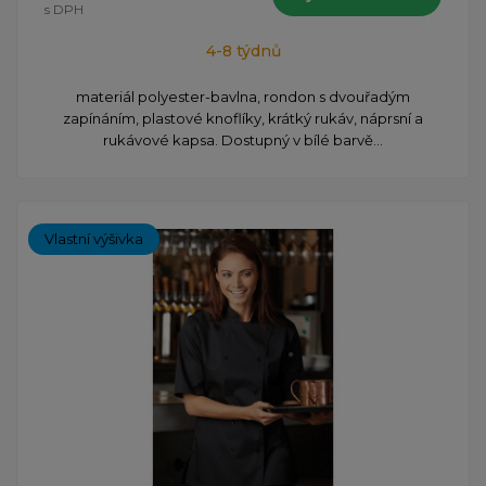
s DPH
4-8 týdnů
materiál polyester-bavlna, rondon s dvouřadým
zapínáním, plastové knoflíky, krátký rukáv, náprsní a
rukávové kapsa. Dostupný v bílé barvě...
Vlastní výšivka