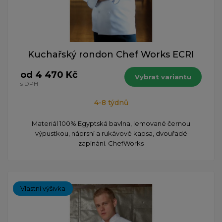
Kuchařský rondon Chef Works ECRI
od 4 470 Kč
Vybrat variantu
s DPH
4-8 týdnů
Materiál 100% Egyptská bavlna, lemované černou
výpustkou, náprsní a rukávové kapsa, dvouřadé
zapínání. ChefWorks
Vlastní výšivka