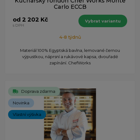
Kuchařský rondon Chef Works Monte
Carlo ECCB
od 2 202 Kč
Vybrat variantu
s DPH
4-8 týdnů
Materiál 100% Egyptská bavlna, lemované černou
výpustkou, náprsní a rukávové kapsa, dvouřadé
zapínání. ChefWorks
Doprava zdarma
Novinka
Vlastní výšivka