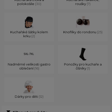
polokošile
(30)
roušky
(7)
Kuchařské šátky kolem
Knoflíky do rondonu
(25)
krku
(2)
Nadměrné velikosti gastro
Ponožky pro kuchaře a
oblečení
(16)
číšníky
(1)
Dárky pro děti
(12)