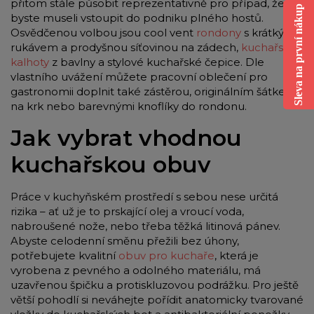
přitom stále působit reprezentativně pro případ, že
Sleva na první nákup
byste museli vstoupit do podniku plného hostů.
Osvědčenou volbou jsou cool vent
rondony
s krátkým
rukávem a prodyšnou síťovinou na zádech,
kuchařské
kalhoty
z bavlny a stylové kuchařské čepice. Dle
vlastního uvážení můžete pracovní oblečení pro
gastronomii doplnit také zástěrou, originálním šátkem
na krk nebo barevnými knoflíky do rondonu.
Jak vybrat vhodnou
kuchařskou obuv
Práce v kuchyňském prostředí s sebou nese určitá
rizika – ať už je to prskající olej a vroucí voda,
nabroušené nože, nebo třeba těžká litinová pánev.
Abyste celodenní směnu přežili bez úhony,
potřebujete kvalitní
obuv pro kuchaře
, která je
vyrobena z pevného a odolného materiálu, má
uzavřenou špičku a protiskluzovou podrážku. Pro ještě
větší pohodlí si neváhejte pořídit anatomicky tvarované