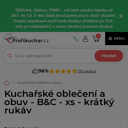
EGOchef, Giblors, TOMA, -
má letní
uzávěru fabriky od
×
28.7. do 5.9. V této době
doručujeme
pouze zboží skladem.
Ostatní
objednané
zboží bude dodáno
přibližně
po 15.9 -
t
edy po naskladnění a znovu otevření provozů výrobců
0
MENU
Hledat
96%
750 recenzí
Kuchařské oblečení a obuv
Kuchařské oblečení a
obuv - B&C - xs - krátký
rukáv