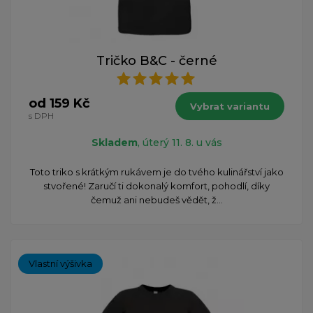
Tričko B&C - černé
od 159 Kč
Vybrat variantu
s DPH
Skladem
, úterý 11. 8. u vás
​Toto triko s krátkým rukávem je do tvého kulinářství jako
stvořené! Zaručí ti dokonalý komfort, pohodlí, díky
čemuž ani nebudeš vědět, ž...
Vlastní výšivka