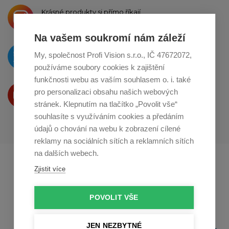
Krásné produkty si přímo říkají
o sdílení na
Instagramu
Na vašem soukromí nám záleží
O novinkách píšeme
My, společnost Profi Vision s.r.o., IČ 47672072,
na
Twitteru
používáme soubory cookies k zajištění
funkčnosti webu as vaším souhlasem o. i. také
Produkty Vám představujeme
pro personalizaci obsahu našich webových
na
Youtube
stránek. Klepnutím na tlačítko „Povolit vše“
souhlasíte s využíváním cookies a předáním
údajů o chování na webu k zobrazení cílené
reklamy na sociálních sítích a reklamních sítích
na dalších webech.
Profikuchar.sk
Profikoch.at
Zjistit více
Profiszakacs.hu
POVOLIT VŠE
JEN NEZBYTNÉ