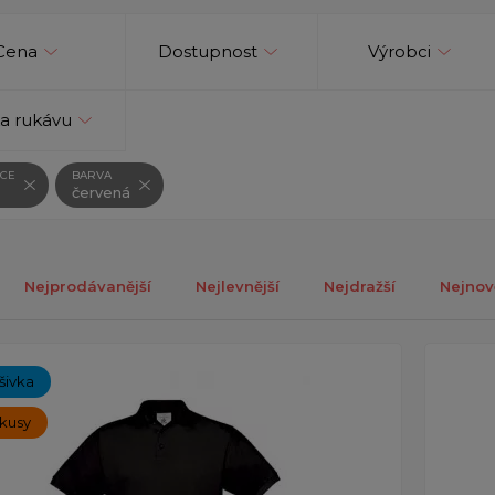
Cena
Dostupnost
Výrobci
a rukávu
CE
BARVA
červená
Nejprodávanější
Nejlevnější
Nejdražší
Nejnov
ých 1-5 z celkově 5 záznamů.
ýšivka
 kusy