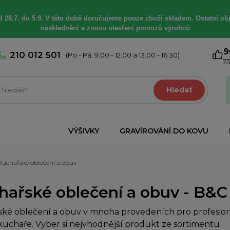
 28.7. do 5.9. V této době
doručujeme
pouze zboží skladem. Ostatní
ob
naskladnění a znovu otevření provozů výrobců
9
210 012 501
(Po - Pá: 9:00 - 12:00 a 13:00 - 16:30)
75
Hledat
VÝŠIVKY
GRAVÍROVÁNÍ DO KOVU
Kuchařské oblečení a obuv
hařské oblečení a obuv - B&C
ké oblečení a obuv v mnoha provedeních pro profesioná
uchaře. Vyber si nejvhodnější produkt ze sortimentu