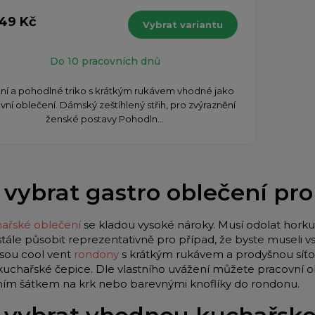
149 Kč
Vybrat variantu
Do 10 pracovních dnů
tní a pohodlné triko s krátkým rukávem vhodné jako
vní oblečení. Dámský zeštíhlený střih, pro zvýraznění
ženské postavy Pohodln...
 vybrat gastro oblečení pr
ařské oblečení
se kladou vysoké nároky. Musí odolat horku 
stále působit reprezentativně pro případ, že byste museli
jsou cool vent
rondony
s krátkým rukávem a prodyšnou síťo
 kuchařské čepice. Dle vlastního uvážení můžete pracovní o
lním šátkem na krk nebo barevnými knoflíky do rondonu.