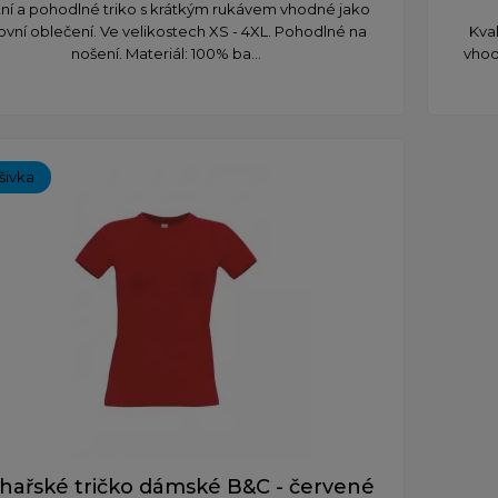
tní a pohodlné triko s krátkým rukávem vhodné jako
ovní oblečení. Ve velikostech XS - 4XL. Pohodlné na
Kva
nošení. Materiál: 100% ba...
vhod
ýšivka
hařské tričko dámské B&C - červené