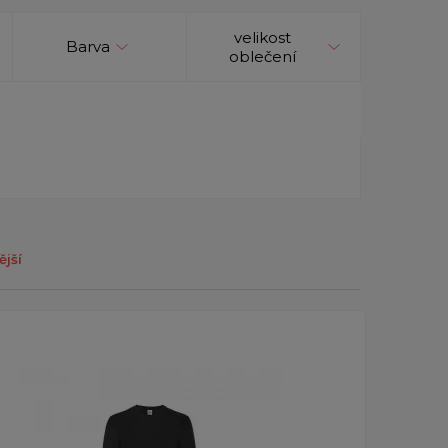
velikost
Barva
oblečení
ější