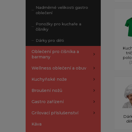
Nadměrné velikosti gastro
oblečení
Ponožky pro kuchaře a
číšníky
Dárky pro děti
Kuch
Oblečení pro číšníka a
tri
barmany
polo
(
Wellness oblečení a obuv
Kuchyňské nože
Broušení nožů
Gastro zařízení
Grilovací příslušenství
Dárk
dě
Káva