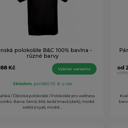
nská polokošile B&C 100% bavlna -
Pán
různé barvy
388 Kč
od 
Vybrat variantu
s DPH
Skladem
, pondělí 10. 8. u vás
řská / Číšnická polokošile / Polokošile pro wellness
​Kva
ovníků. Barva: černá, bílá, šedá tmavá (dark), modrá
barv
světlá (royal), modrá ...