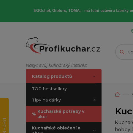
EGOchef, Giblors, TOMA, -
má letní
uzávěru fabriky od
Nasyť svůj kulinářský instinkt
Katalog produktů
TOP bestsellery
Tipy na dárky
Kuc
Kuchařské potřeby v
%
akci
RECENZE
Kuchařs
Kuchařské oblečení a
hobby k