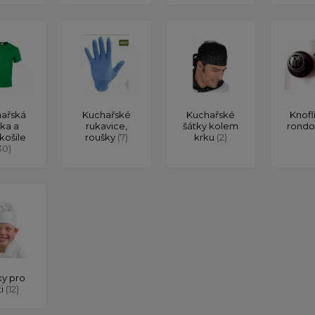
ařská
Kuchařské
Kuchařské
Knofl
čka a
rukavice,
šátky kolem
rond
košile
roušky
(7)
krku
(2)
30)
y pro
ti
(12)