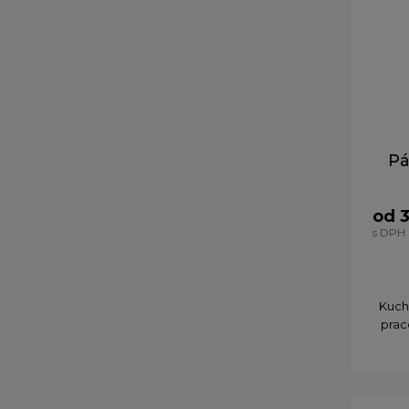
Pá
od 
s DPH
Kucha
prac