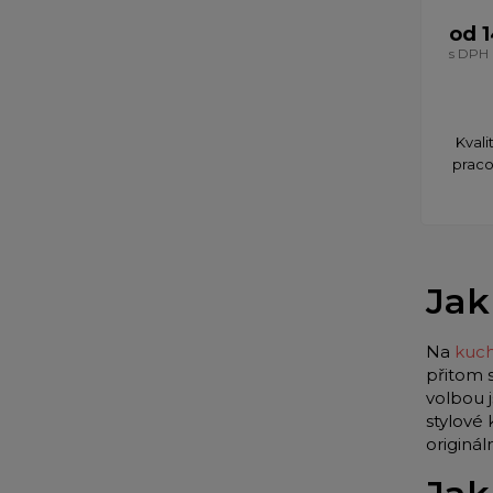
od 
s DPH
Kvali
praco
Jak
Na
kuch
přitom 
volbou 
stylové
originá