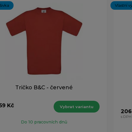
ýšivka
Vlastní v
Tričko B&C - červené
59 Kč
Vybrat variantu
206
s DPH
Do 10 pracovních dnů