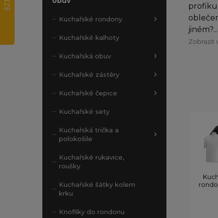
obuv
profiku
oblečen
Kuchařské rondony
jiném?...
Kuchařské kalhoty
Zobrazit 
Kuchařská obuv
Kuchařské zástěry
Kuchařské čepice
Kuchařské sety
Kuchařská trička a
polokošile
Kuchařské rukavice,
roušky
Kuch
rond
Kuchařské šátky kolem
krku
Knoflíky do rondonu