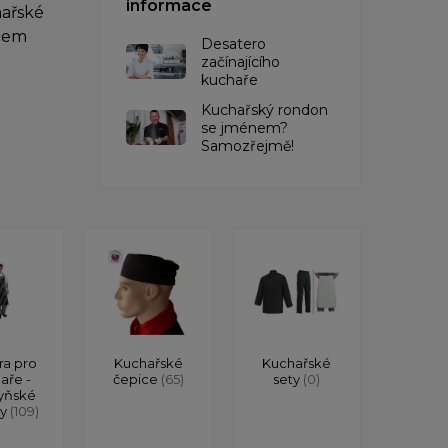
informace
hařské
ěčem
Desatero
začínajícího
kuchaře
Kuchařský rondon
se jménem?
Samozřejmě!
ra pro
Kuchařské
Kuchařské
aře -
čepice
(65)
sety
(0)
yňské
ry
(109)