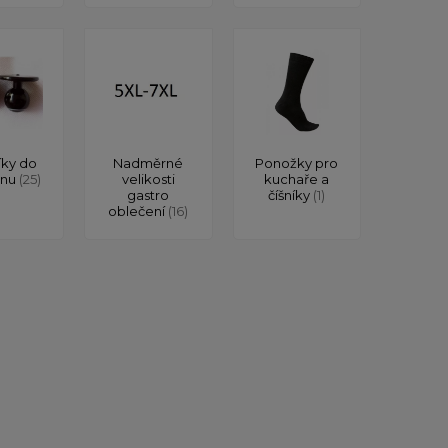
íky do
Nadměrné
Ponožky pro
onu
(25)
velikosti
kuchaře a
gastro
číšníky
(1)
oblečení
(16)