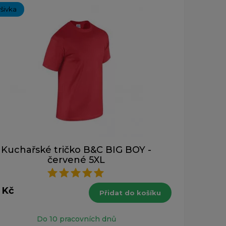
ýšivka
Kuchařské tričko B&C BIG BOY -
červené 5XL
 Kč
Přidat do košíku
Do 10 pracovních dnů