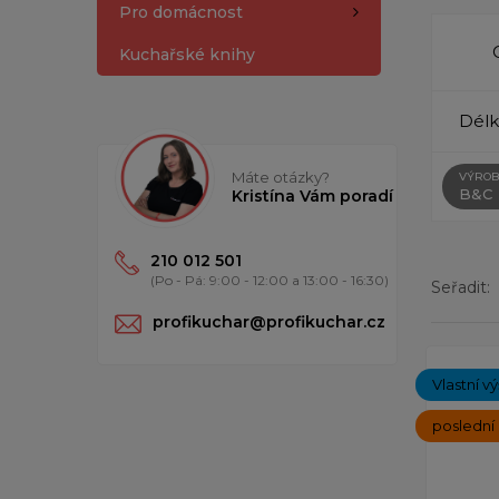
Pro domácnost
Kuchařské knihy
Délk
Máte otázky?
VÝROB
B&C
Kristína Vám poradí
210 012 501
(Po - Pá: 9:00 - 12:00 a 13:00 - 16:30)
Seřadit:
profikuchar@profikuchar.cz
Zobrazen
Vlastní v
poslední