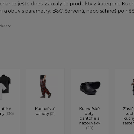
char.cz ještě dnes. Zaujaly tě produkty z kategorie Kuc
í a obuv s parametry: B&C, červená, nebo sáhneš po n
více
ařské
Kuchařské
Kuchařské
Zástě
ony
(136)
kalhoty
(51)
boty,
kuch
pantofle a
kuch
nazouváky
zástě
(20)