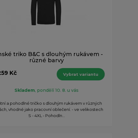
ské triko B&C s dlouhým rukávem -
různé barvy
259 Kč
Vybrat variantu
Skladem
, pondělí 10. 8. u vás
litní a pohodlné tričko s dlouhým rukávem v různých
ách, vhodné jako pracovní oblečení. - ve velikostech
S - 4XL - Pohodln...