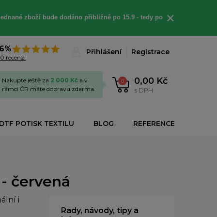
×
jednané
zboží bude dodáno
přibližně
po 15.9 - t
edy po
6%
Přihlášení
Registrace
0 recenzí
0,00 Kč
Nakupte ještě za
2 000 Kč
a v
0
rámci ČR máte dopravu zdarma.
s DPH
DTF POTISK TEXTILU
BLOG
REFERENCE
 - červená
lní i
Rady, návody, tipy a