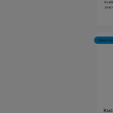
Kvali
prac
Vlastní v
Kuc