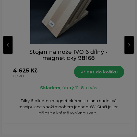
Stojan na nože IVO 6 dílný -
magnetický 98168
4 625 Kč
Přidat do košíku
s DPH
Skladem
, úterý 11. 8. u vás
​Díky 6-dílnému magnetickému stojanu bude tvá
manipulace s noži mnohem jednodušší! Stačí je jen
přiložit a krásně vyniknou ve t...