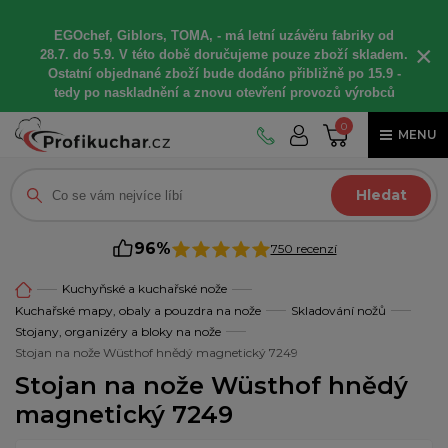
EGOchef, Giblors, TOMA, -
má letní
uzávěru fabriky od
×
28.7. do 5.9. V této době
doručujeme
pouze zboží skladem.
Ostatní
objednané
zboží bude dodáno
přibližně
po 15.9 -
t
edy po naskladnění a znovu otevření provozů výrobců
0
MENU
Hledat
96%
750 recenzí
Kuchyňské a kuchařské nože
Kuchařské mapy, obaly a pouzdra na nože
Skladování nožů
Stojany, organizéry a bloky na nože
Stojan na nože Wüsthof hnědý magnetický 7249
Stojan na nože Wüsthof hnědý
magnetický 7249