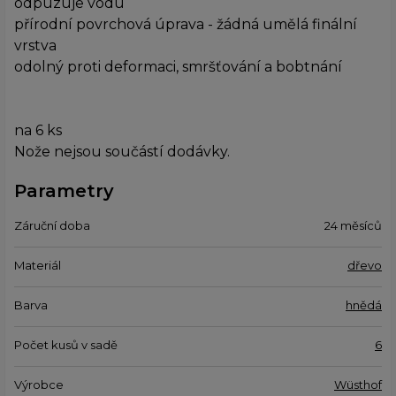
odpuzuje vodu
přírodní povrchová úprava - žádná umělá finální
vrstva
odolný proti deformaci, smršťování a bobtnání
na 6 ks
Nože nejsou součástí dodávky.
Parametry
Záruční doba
24 měsíců
Materiál
dřevo
Barva
hnědá
Počet kusů v sadě
6
Výrobce
Wüsthof