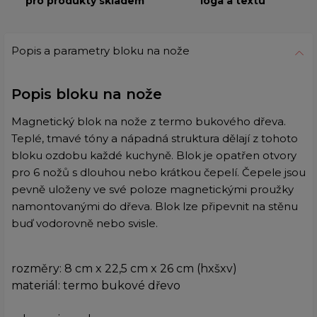
pro produkty skladem
loga a textu
Popis a parametry bloku na nože
Popis bloku na nože
Magnetický blok na nože z termo bukového dřeva.
Teplé, tmavé tóny a nápadná struktura dělají z tohoto
bloku ozdobu každé kuchyně. Blok je opatřen otvory
pro 6 nožů s dlouhou nebo krátkou čepelí. Čepele jsou
pevně uloženy ve své poloze magnetickými proužky
namontovanými do dřeva. Blok lze připevnit na stěnu
buď vodorovně nebo svisle.
rozměry: 8 cm x 22,5 cm x 26 cm (hxšxv)
materiál: termo bukové dřevo