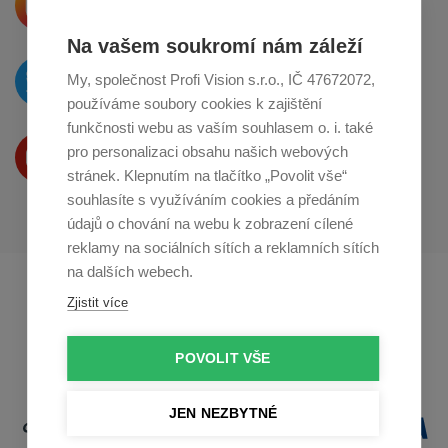
o sdílení na
Instagramu
Na vašem soukromí nám záleží
O novinkách píšeme
My, společnost Profi Vision s.r.o., IČ 47672072,
na
Twitteru
používáme soubory cookies k zajištění
funkčnosti webu as vaším souhlasem o. i. také
Produkty Vám představujeme
pro personalizaci obsahu našich webových
na
Youtube
stránek. Klepnutím na tlačítko „Povolit vše“
souhlasíte s využíváním cookies a předáním
údajů o chování na webu k zobrazení cílené
reklamy na sociálních sítích a reklamních sítích
na dalších webech.
Profikuchar.sk
Profikoch.at
Zjistit více
Profiszakacs.hu
POVOLIT VŠE
JEN NEZBYTNÉ