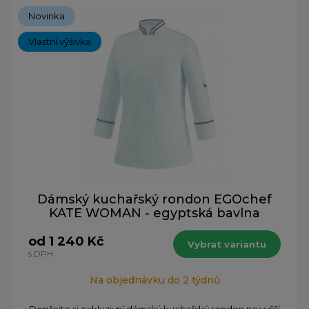
Novinka
Vlastní výšivka
Dámský kuchařský rondon EGOchef
KATE WOMAN - egyptská bavlna
od 1 240 Kč
Vybrat variantu
s DPH
Na objednávku do 2 týdnů
Dopřejte si exkluzivní dámský kuchařský rondon nejvyšší