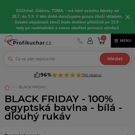
EGOchef, Giblors, TOMA, -
má letní
uzávěru fabriky od
×
28.7. do 5.9. V této době
doručujeme
pouze zboží skladem.
Ostatní
objednané
zboží bude dodáno
přibližně
po 15.9 -
t
edy po naskladnění a znovu otevření provozů výrobců
0
MENU
Hledat
96%
750 recenzí
BLACK FRIDAY
BLACK FRIDAY - 100%
egyptská bavlna - bílá -
dlouhý rukáv