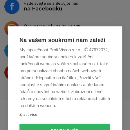
Vzdělávejte se a sledujte nás
na
Facebooku
Krásné produkty si přímo říkají
o sdílení na
Instagramu
Na vašem soukromí nám záleží
O novinkách píšeme
My, společnost Profi Vision s.r.o., IČ 47672072,
na
Twitteru
používáme soubory cookies k zajištění
funkčnosti webu as vaším souhlasem o. i. také
Produkty Vám představujeme
pro personalizaci obsahu našich webových
na
Youtube
stránek. Klepnutím na tlačítko „Povolit vše“
souhlasíte s využíváním cookies a předáním
údajů o chování na webu k zobrazení cílené
reklamy na sociálních sítích a reklamních sítích
na dalších webech.
Profikuchar.sk
Profikoch.at
Zjistit více
Profiszakacs.hu