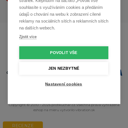
stránek. Klepnutím na tlačítko „Povolit vše“
souhlasíte s využíváním cookies a předáním
údajů o chování na webu k zobrazení cílené
reklamy na sociálních sítích a reklamních sítích
na dalších webech.
Profikuchar.sk
Profikoch.at
Zjistit více
Profiszakacs.hu
POVOLIT VŠE
JEN NEZBYTNÉ
Nastavení cookies
Copyright © 2010 - 2026 profikuchar.cz Všechna práva vyhrazena
eshop na mieru
vytvorilo
vibration.sk
RECENZE