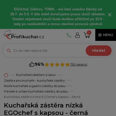
EGOchef, Giblors, TOMA, -
má letní
uzávěru fabriky od
×
28.7. do 5.9. V této době
doručujeme
pouze zboží skladem.
Ostatní
objednané
zboží bude dodáno
přibližně
po 15.9 -
t
edy po naskladnění a znovu otevření provozů výrobců
0
MENU
Hledat
96%
750 recenzí
Kuchařské oblečení a obuv
Zástěra pro kuchaře - kuchyňské zástěry
Nízké kuchařské a gastro zástěry do pasu
Pánské a unisex kuchařské zástěry do pasu
Kuchařská zástěra nízká EGOchef s kapsou - černá
Kuchařská zástěra nízká
EGOchef s kapsou - černá