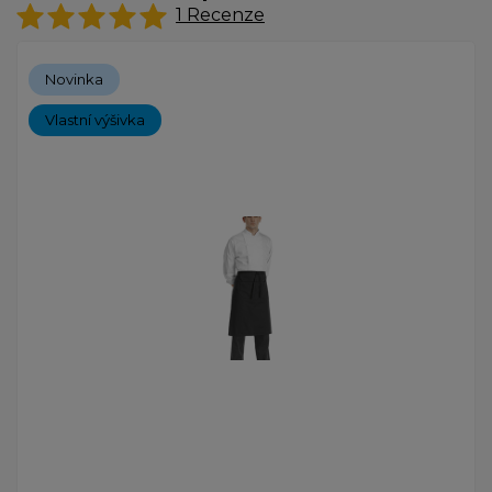
1
Recenze
Novinka
Vlastní výšivka