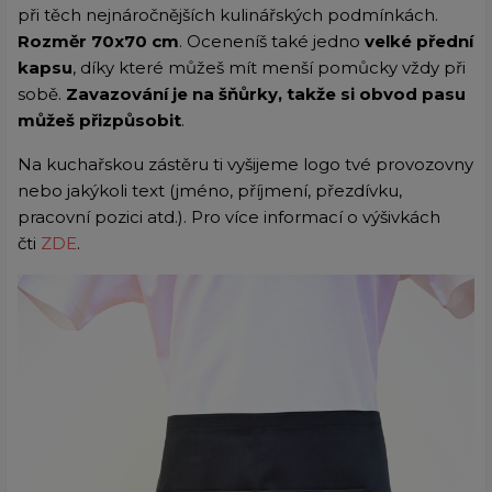
při těch nejnáročnějších kulinářských podmínkách.
Rozměr 70x70 cm
. Oceneníš také jedno
velké přední
kapsu
, díky které můžeš mít menší pomůcky vždy při
sobě.
Zavazování je na šňůrky, takže si obvod pasu
můžeš přizpůsobit
.
Na kuchařskou zástěru ti vyšijeme logo tvé provozovny
nebo jakýkoli text (jméno, příjmení, přezdívku,
pracovní pozici atd.). Pro více informací o výšivkách
čti
ZDE
.