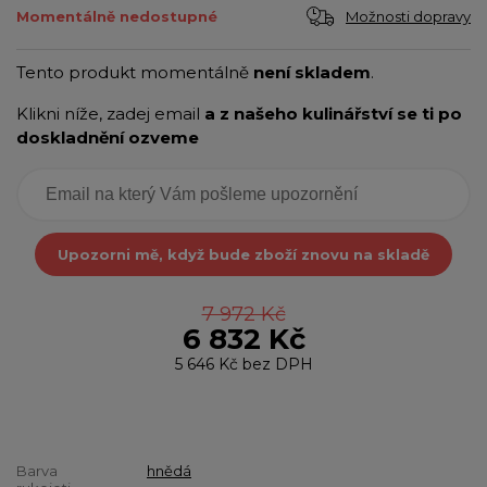
Možnosti dopravy
Momentálně nedostupné
Tento produkt momentálně
není skladem
.
Klikni níže, zadej email
a z našeho kulinářství se ti po
doskladnění ozveme
Upozorni mě, když bude zboží znovu na skladě
7 972 Kč
6 832 Kč
5 646 Kč
bez DPH
Barva
hnědá