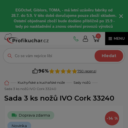
EGOchef, Giblors, TOMA, -
má letní
uzávěru fabriky od
×
28.7. do 5.9. V této době
doručujeme
pouze zboží skladem.
Ostatní
objednané
zboží bude dodáno
přibližně
po 15.9 -
t
edy po naskladnění a znovu otevření provozů výrobců
0
MENU
Hledat
96%
750 recenzí
Kuchyňské a kuchařské nože
Sady nožů
Sada 3 ks nožů IVO Cork 33240
Sada 3 ks nožů IVO Cork 33240
Doprava zdarma
-14 %
Novinka