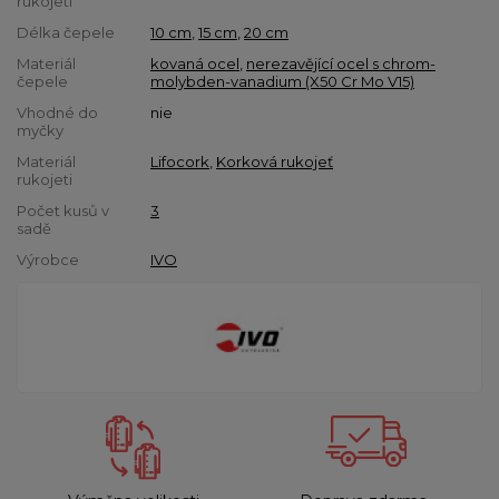
rukojeti
Délka čepele
10 cm
,
15 cm
,
20 cm
Materiál
kovaná ocel
,
nerezavějící ocel s chrom-
čepele
molybden-vanadium (X50 Cr Mo V15)
Vhodné do
nie
myčky
Materiál
Lifocork
,
Korková rukojeť
rukojeti
Počet kusů v
3
sadě
Výrobce
IVO