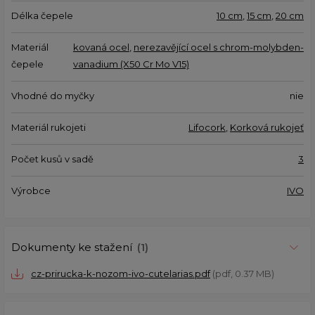
Délka čepele
10 cm
,
15 cm
,
20 cm
Materiál
kovaná ocel
,
nerezavějící ocel s chrom-molybden-
čepele
vanadium (X50 Cr Mo V15)
Vhodné do myčky
nie
Materiál rukojeti
Lifocork
,
Korková rukojeť
Počet kusů v sadě
3
Výrobce
IVO
Dokumenty ke stažení
(1)
cz-prirucka-k-nozom-ivo-cutelarias.pdf
(pdf, 0.37 MB)