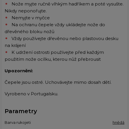
Nože myjte ručně vlhkým hadříkem a poté vysušte.
Nikdy neponořujte.
Nemyjte v myčce
Na ochranu čepele vždy ukládejte nože do
dřevěného bloku nožů
Vždy používejte dřevěnou nebo plastovou desku
na krájení
K udržení ostrosti používejte před každým
použitím nože ocílku, kterou nůž přebrousit
Upozornění:
Čepele jsou ostré. Uchovávejte mimo dosah dětí.
Vyrobeno v Portugalsku.
Parametry
Barva rukojeti
hnědá