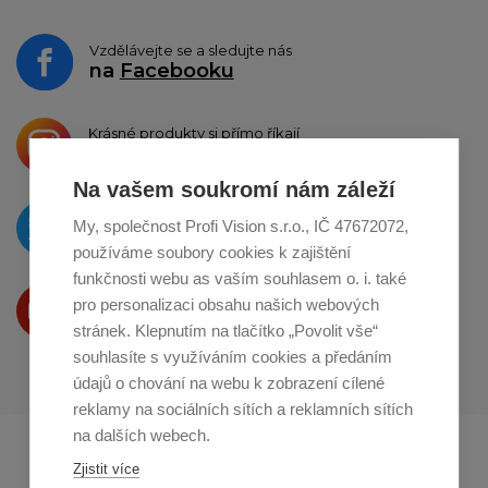
Vzdělávejte se a sledujte nás
na
Facebooku
Krásné produkty si přímo říkají
o sdílení na
Instagramu
Na vašem soukromí nám záleží
O novinkách píšeme
My, společnost Profi Vision s.r.o., IČ 47672072,
na
Twitteru
používáme soubory cookies k zajištění
funkčnosti webu as vaším souhlasem o. i. také
Produkty Vám představujeme
pro personalizaci obsahu našich webových
na
Youtube
stránek. Klepnutím na tlačítko „Povolit vše“
souhlasíte s využíváním cookies a předáním
údajů o chování na webu k zobrazení cílené
reklamy na sociálních sítích a reklamních sítích
na dalších webech.
Profikuchar.sk
Profikoch.at
Zjistit více
Profiszakacs.hu