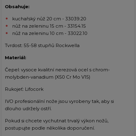
Obsahuje:
kuchařský nůž 20 cm - 33039.20
nůž na zeleninu 15 cm - 33154.15
nůž na zeleninu 10 cm - 33022.10
Tvrdost: 55-58 stupňů Rockwella
Materiál:
Čepel:
vysoce kvalitní nerezová ocel s chrom-
molybden-vanadium (X50 Cr Mo V15)
Rukojeť: Lifocork
IVO profesionální nože jsou vyrobeny tak, aby si
dlouho udržely ostří.
Pokud si chcete vychutnat trvalý výkon nožů,
postupujte podle několika doporučení.