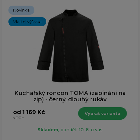
Novinka
Vlastní výšivka
Kuchařský rondon TOMA (zapínání na
zip) - černý, dlouhý rukáv
od 1 169 Kč
Vybrat variantu
s DPH
Skladem
, pondělí 10. 8. u vás