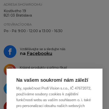
ADRESA SHOWROOMU
Kostlivého 19
821 03 Bratislava
OTEVÍRACÍ DOBA
Po - Pá: 9:00 - 12:00 a 13:00 - 16:30
Vzdělávejte se a sledujte nás
na
Facebooku
Krásné produkty si přímo říkají
o sdílení na
Instagramu
Na vašem soukromí nám záleží
O novinkách píšeme
My, společnost Profi Vision s.r.o., IČ 47672072,
na
Twitteru
používáme soubory cookies k zajištění
funkčnosti webu as vaším souhlasem o. i. také
Produkty Vám představujeme
pro personalizaci obsahu našich webových