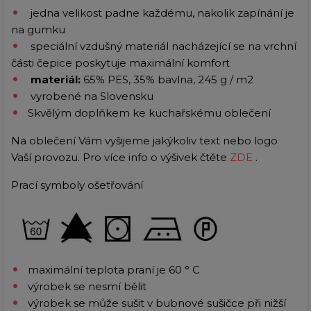
jedna velikost padne každému,
nakolik zapínání je
na gumku
speciální vzdušný materiál nacházející se na vrchní
části čepice poskytuje maximální komfort
materiál:
65% PES, 35% bavlna, 245 g / m2
vyrobené na Slovensku
Skvělým doplňkem ke kuchařskému oblečení
Na oblečení Vám vyšijeme jakýkoliv text nebo logo
Vaší provozu. Pro více info o výšivek čtěte
ZDE
.
Prací symboly ošetřování
maximální teplota praní je 60 ° C
výrobek se nesmí bělit
výrobek se může sušit v bubnové sušičce při nižší