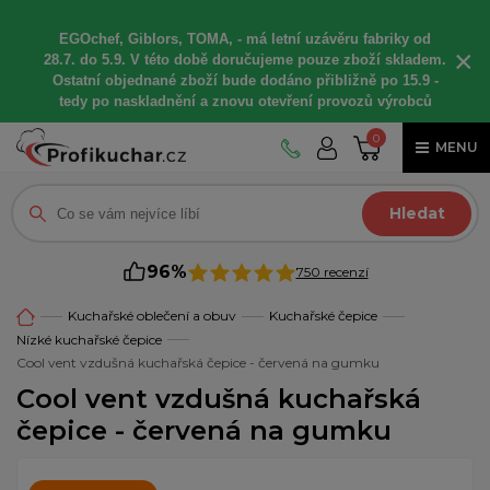
EGOchef, Giblors, TOMA, -
má letní
uzávěru fabriky od
×
28.7. do 5.9. V této době
doručujeme
pouze zboží skladem.
Ostatní
objednané
zboží bude dodáno
přibližně
po 15.9 -
t
edy po naskladnění a znovu otevření provozů výrobců
0
MENU
Hledat
96%
750 recenzí
Kuchařské oblečení a obuv
Kuchařské čepice
Nízké kuchařské čepice
Cool vent vzdušná kuchařská čepice - červená na gumku
Cool vent vzdušná kuchařská
čepice - červená na gumku