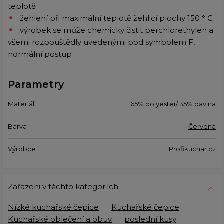
teplotě
žehlení při maximální teplotě žehlicí plochy 150 ° C
výrobek se může chemicky čistit perchlorethylen a
všemi rozpouštědly uvedenými pod symbolem F,
normální postup
Parametry
Materiál
65% polyester/ 35% bavlna
Barva
Červená
Výrobce
Profikuchar.cz
Zařazeni v těchto kategoriích
Nízké kuchařské čepice
Kuchařské čepice
Kuchařské oblečení a obuv
poslední kusy