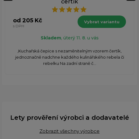
čertík
od 205 Kč
Vybrat variantu
s DPH
Skladem
, úterý 11. 8. u vás
‚Kuchařská čepice s nezaměnitelným vzorem čertík,
jednoznačně nadchne každého kulinářského rebela či
rebelku Na zadní straně č...
Lety prověření výrobci a dodavatelé
Zobrazit všechny výrobce