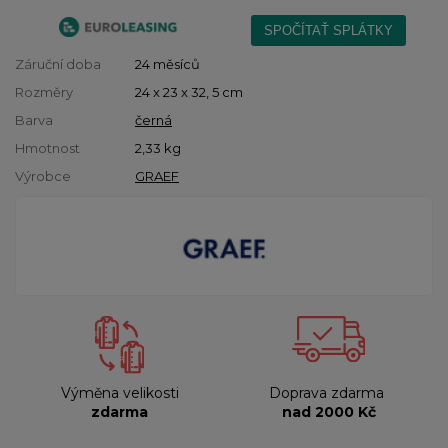
Záruční doba
24 měsíců
Rozměry
24 x 23 x 32, 5 cm
Barva
černá
Hmotnost
2,33
kg
Výrobce
GRAEF
Výměna velikosti
Doprava zdarma
zdarma
nad 2000 Kč