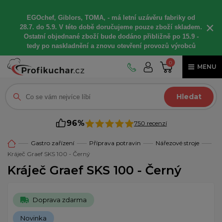
EGOchef, Giblors, TOMA, -
má letní
uzávěru fabriky od
×
28.7. do 5.9. V této době
doručujeme
pouze zboží skladem.
Ostatní
objednané
zboží bude dodáno
přibližně
po 15.9 -
t
edy po naskladnění a znovu otevření provozů výrobců
0
MENU
Hledat
96%
750 recenzí
Gastro zařízení
Příprava potravin
Nářezové stroje
Kráječ Graef SKS 100 - Černý
Kráječ Graef SKS 100 - Černý
Doprava zdarma
Novinka