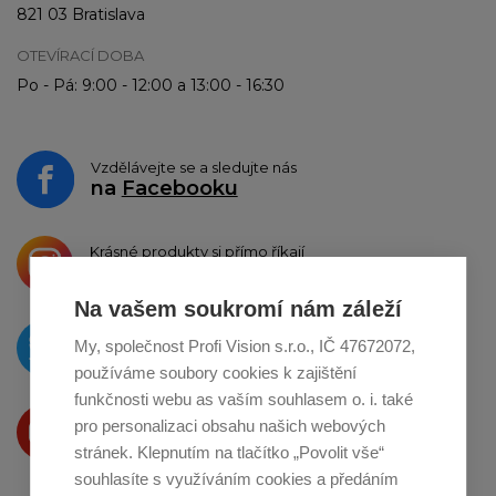
821 03 Bratislava
OTEVÍRACÍ DOBA
Po - Pá: 9:00 - 12:00 a 13:00 - 16:30
Vzdělávejte se a sledujte nás
na
Facebooku
Krásné produkty si přímo říkají
o sdílení na
Instagramu
Na vašem soukromí nám záleží
O novinkách píšeme
My, společnost Profi Vision s.r.o., IČ 47672072,
na
Twitteru
používáme soubory cookies k zajištění
funkčnosti webu as vaším souhlasem o. i. také
Produkty Vám představujeme
pro personalizaci obsahu našich webových
na
Youtube
stránek. Klepnutím na tlačítko „Povolit vše“
souhlasíte s využíváním cookies a předáním