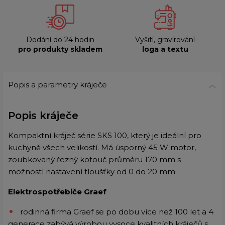
Dodání do 24 hodin
Vyšití, gravírování
pro produkty skladem
loga a textu
Popis a parametry kráječe
Popis kráječe
Kompaktní kráječ série SKS 100, který je ideální pro
kuchyně všech velikostí. Má úsporný 45 W motor,
zoubkovaný řezný kotouč průměru 170 mm s
možností nastavení tloušťky od 0 do 20 mm.
Elektrospotřebiče Graef
rodinná firma Graef se po dobu více než 100 let a 4
generace zabývá výrobou vysoce kvalitních kráječů s