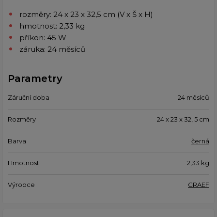
rozměry: 24 x 23 x 32,5 cm (V x Š x H)
hmotnost: 2,33 kg
příkon: 45 W
záruka: 24 měsíců
Parametry
Záruční doba
24 měsíců
Rozměry
24 x 23 x 32, 5 cm
Barva
černá
Hmotnost
2,33
kg
Výrobce
GRAEF