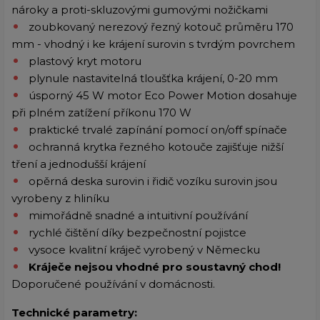
nároky a proti-skluzovými gumovými nožičkami
zoubkovaný nerezový řezný kotouč průměru 170
mm - vhodný i ke krájení surovin s tvrdým povrchem
plastový kryt motoru
plynule nastavitelná tloušťka krájení, 0-20 mm
úsporný 45 W motor Eco Power Motion dosahuje
při plném zatížení příkonu 170 W
praktické trvalé zapínání pomocí on/off spínače
ochranná krytka řezného kotouče zajišťuje nižší
tření a jednodušší krájení
opěrná deska surovin i řidič vozíku surovin jsou
vyrobeny z hliníku
mimořádně snadné a intuitivní používání
rychlé čištění díky bezpečnostní pojistce
vysoce kvalitní kráječ vyrobený v Německu
Kráječe nejsou vhodné pro soustavný chod!
Doporučené používání v domácnosti.
Technické parametry: