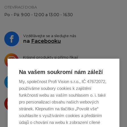
OTEVÍRACÍ DOBA
Po - Pá: 9:00 - 12:00 a 13:00 - 16:30
Vzdělávejte se a sledujte nás
na
Facebooku
Krásné produkty si přímo říkají
o sdílení na
Instagramu
Na vašem soukromí nám záleží
O novinkách píšeme
My, společnost Profi Vision s.r.o., IČ 47672072,
na
Twitteru
používáme soubory cookies k zajištění
funkčnosti webu as vaším souhlasem o. i. také
Produkty Vám představujeme
pro personalizaci obsahu našich webových
na
Youtube
stránek. Klepnutím na tlačítko „Povolit vše“
souhlasíte s využíváním cookies a předáním
údajů o chování na webu k zobrazení cílené