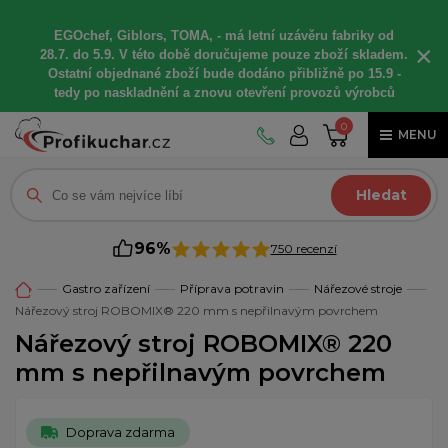
EGOchef, Giblors, TOMA, -
má letní
uzávěru fabriky od
×
28.7. do 5.9. V této době
doručujeme
pouze zboží skladem.
Ostatní
objednané
zboží bude dodáno
přibližně
po 15.9 -
t
edy po naskladnění a znovu otevření provozů výrobců
0
MENU
Hledat
96%
750 recenzí
Gastro zařízení
Příprava potravin
Nářezové stroje
Nářezový stroj ROBOMIX® 220 mm s nepřilnavým povrchem
Nářezový stroj ROBOMIX® 220
mm s nepřilnavým povrchem
Doprava zdarma