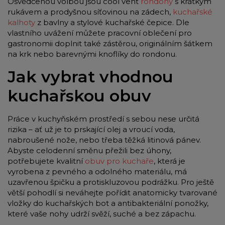
Osvědčenou volbou jsou cool vent
rondony
s krátkým
rukávem a prodyšnou síťovinou na zádech,
kuchařské
kalhoty
z bavlny a stylové kuchařské čepice. Dle
vlastního uvážení můžete pracovní oblečení pro
gastronomii doplnit také zástěrou, originálním šátkem
na krk nebo barevnými knoflíky do rondonu.
Jak vybrat vhodnou
kuchařskou obuv
Práce v kuchyňském prostředí s sebou nese určitá
rizika – ať už je to prskající olej a vroucí voda,
nabroušené nože, nebo třeba těžká litinová pánev.
Abyste celodenní směnu přežili bez úhony,
potřebujete kvalitní
obuv pro kuchaře
, která je
vyrobena z pevného a odolného materiálu, má
uzavřenou špičku a protiskluzovou podrážku. Pro ještě
větší pohodlí si neváhejte pořídit anatomicky tvarované
vložky do kuchařských bot a antibakteriální ponožky,
které vaše nohy udrží svěží, suché a bez zápachu.