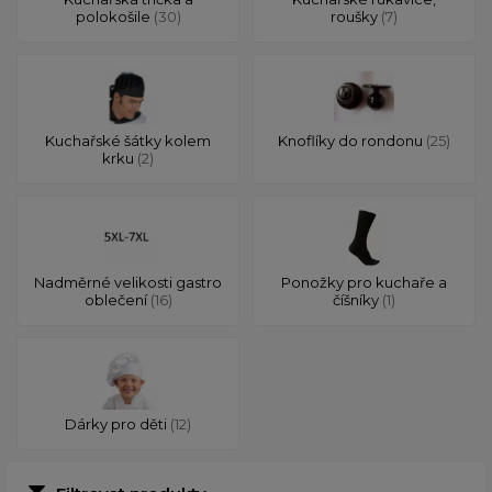
polokošile
(30)
roušky
(7)
Kuchařské šátky kolem
Knoflíky do rondonu
(25)
krku
(2)
Nadměrné velikosti gastro
Ponožky pro kuchaře a
oblečení
(16)
číšníky
(1)
Dárky pro děti
(12)