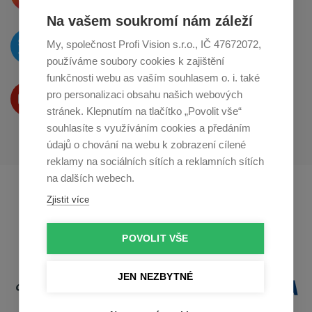
Na vašem soukromí nám záleží
O novinkách píšeme
My, společnost Profi Vision s.r.o., IČ 47672072,
na
Twitteru
používáme soubory cookies k zajištění
funkčnosti webu as vaším souhlasem o. i. také
Produkty Vám představujeme
pro personalizaci obsahu našich webových
na
Youtube
stránek. Klepnutím na tlačítko „Povolit vše“
souhlasíte s využíváním cookies a předáním
údajů o chování na webu k zobrazení cílené
reklamy na sociálních sítích a reklamních sítích
na dalších webech.
Profikuchar.sk
Profikoch.at
Zjistit více
Profiszakacs.hu
POVOLIT VŠE
JEN NEZBYTNÉ