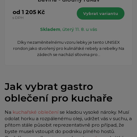
od 1 205 Kč
Vybrat variantu
s DPH
Skladem
, úterý 11. 8. u vás
​Díky nezaměnitelnému vzoru lebky je tento UNISEX
rondon jako stvořený pro kulinářské rebely a rebelky Na
zádech se nachází síťovina pro...
Jak vybrat gastro
oblečení pro kuchaře
Na
kuchařské oblečení
se kladou vysoké nároky. Musí
odolat horku a rozpálenému oleji, udržet vás v suchu, a
přitom stále působit reprezentativně pro případ, že
byste museli vstoupit do podniku plného hostů.