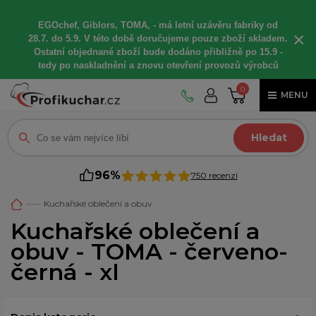
EGOchef, Giblors, TOMA, -
má letní
uzávěru fabriky od
×
28.7. do 5.9. V této době
doručujeme
pouze zboží skladem.
Ostatní
objednané
zboží bude dodáno
přibližně
po 15.9 -
t
edy po naskladnění a znovu otevření provozů výrobců
0
MENU
Hledat
96%
750 recenzí
Kuchařské oblečení a obuv
Kuchařské oblečení a
obuv - TOMA - červeno-
černá - xl