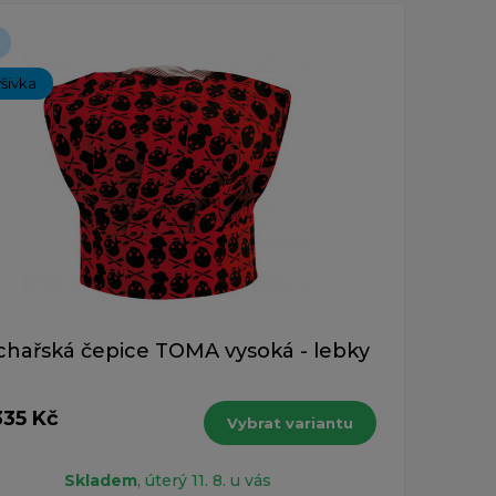
ýšivka
hařská čepice TOMA vysoká - lebky
335 Kč
Vybrat variantu
Skladem
, úterý 11. 8. u vás