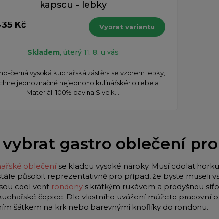
kapsou - lebky
435 Kč
Vybrat variantu
Skladem
, úterý 11. 8. u vás
eno-černá vysoká kuchařská zástěra se vzorem lebky,
chne jednoznačně nejednoho kulinářského rebela
Materiál: 100% bavlna S velk...
 vybrat gastro oblečení pr
ařské oblečení
se kladou vysoké nároky. Musí odolat horku 
stále působit reprezentativně pro případ, že byste museli
jsou cool vent
rondony
s krátkým rukávem a prodyšnou síťo
 kuchařské čepice. Dle vlastního uvážení můžete pracovní o
lním šátkem na krk nebo barevnými knoflíky do rondonu.