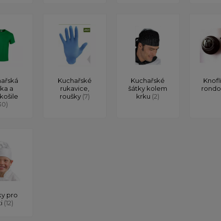
ařská
Kuchařské
Kuchařské
Knofl
čka a
rukavice,
šátky kolem
rond
košile
roušky
(7)
krku
(2)
30)
y pro
ti
(12)