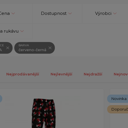
Cena
Dostupnost
Výrobci
a rukávu
CE
BARVA
A
červeno-černá
Nejprodávanější
Nejlevnější
Nejdražší
Nejnov
ých 1-5 z celkově 5 záznamů.
Novinka
Doporu