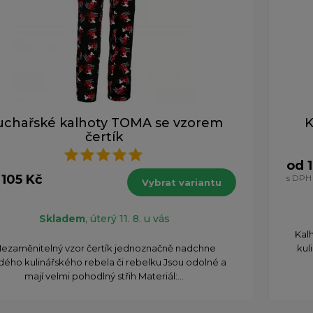
uchařské kalhoty TOMA se vzorem
K
čertík
od 1
 105 Kč
s DPH
Vybrat variantu
Skladem
, úterý 11. 8. u vás
​Ka
Nezaměnitelný vzor čertík jednoznačně nadchne
kul
dého kulinářského rebela či rebelku Jsou odolné a
mají velmi pohodlný střih Materiál:...