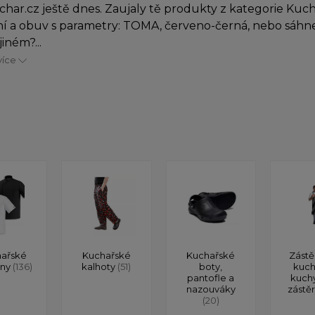
char.cz ještě dnes. Zaujaly tě produkty z kategorie Kuc
í a obuv s parametry: TOMA, červeno-černá, nebo sáhn
iném?...
více
ařské
Kuchařské
Kuchařské
Zástě
ony
(136)
kalhoty
(51)
boty,
kuch
pantofle a
kuch
nazouváky
zástě
(20)