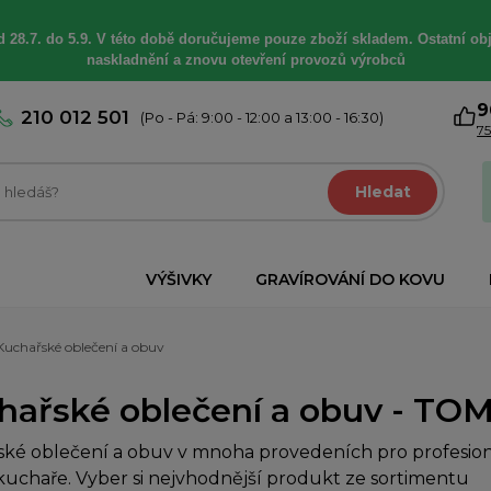
 28.7. do 5.9. V této době
doručujeme
pouze zboží skladem. Ostatní
ob
naskladnění a znovu otevření provozů výrobců
9
210 012 501
(Po - Pá: 9:00 - 12:00 a 13:00 - 16:30)
75
Hledat
VÝŠIVKY
GRAVÍROVÁNÍ DO KOVU
Kuchařské oblečení a obuv
hařské oblečení a obuv - TOM
ké oblečení a obuv v mnoha provedeních pro profesioná
uchaře. Vyber si nejvhodnější produkt ze sortimentu