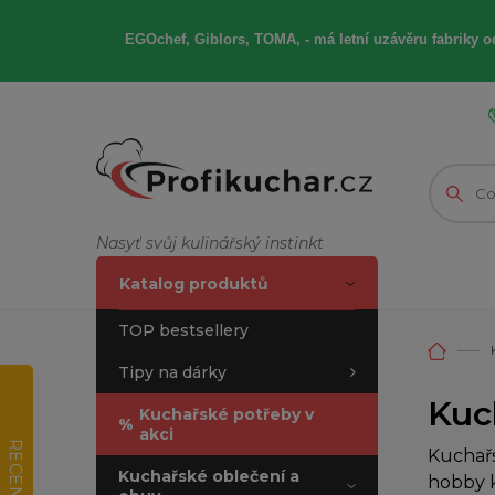
EGOchef, Giblors, TOMA, -
má letní
uzávěru fabriky od
Nasyť svůj kulinářský instinkt
Katalog produktů
TOP bestsellery
Tipy na dárky
Kuc
Kuchařské potřeby v
%
akci
RECENZE
Kuchařs
Kuchařské oblečení a
hobby k