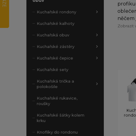
obuv
profiku
oblečen
Kuchařské rondony
něčem j
Kuchařské kalhoty
Zobrazit 
Kuchařská obuv
Kuchařské zástěry
Kuchařské čepice
Kuchařské sety
Kuchařská trička a
polokošile
Kuchařské rukavice,
roušky
Kuch
rond
Kuchařské šátky kolem
krku
Knoflíky do rondonu