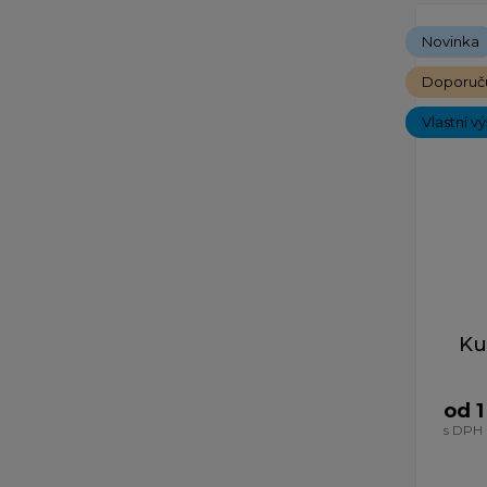
Novinka
Doporuč
Vlastní v
Ku
od 1
s DPH