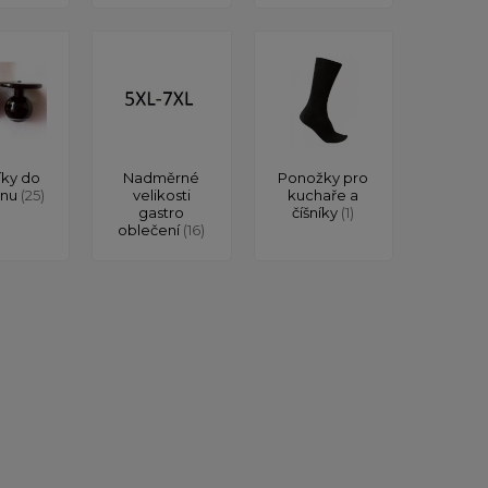
íky do
Nadměrné
Ponožky pro
onu
(25)
velikosti
kuchaře a
gastro
číšníky
(1)
oblečení
(16)