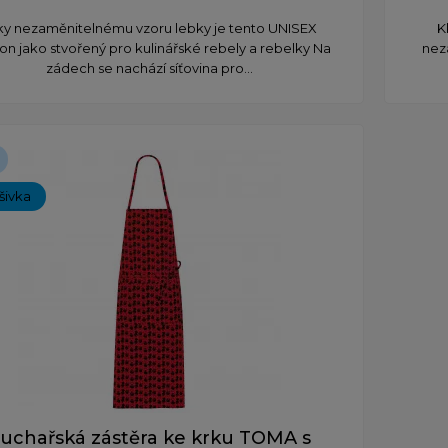
íky nezaměnitelnému vzoru lebky je tento UNISEX
K
on jako stvořený pro kulinářské rebely a rebelky Na
nez
zádech se nachází síťovina pro...
ýšivka
uchařská zástěra ke krku TOMA s