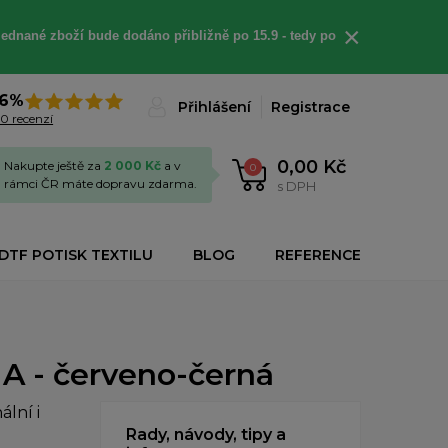
×
jednané
zboží bude dodáno
přibližně
po 15.9 - t
edy po
6%
Přihlášení
Registrace
0 recenzí
0,00 Kč
Nakupte ještě za
2 000 Kč
a v
0
rámci ČR máte dopravu zdarma.
s DPH
DTF POTISK TEXTILU
BLOG
REFERENCE
A - červeno-černá
lní i
Rady, návody, tipy a