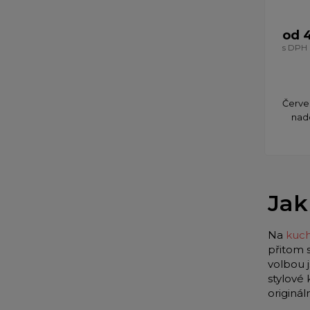
od 
s DPH
​Červ
nad
Jak
Na
kuch
přitom 
volbou 
stylové
originá