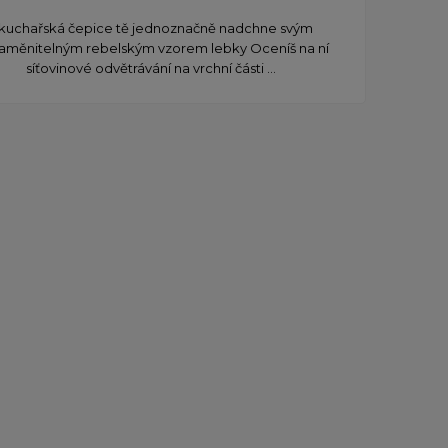
kuchařská čepice tě jednoznačně nadchne svým
aměnitelným rebelským vzorem lebky Oceníš na ní
síťovinové odvětrávání na vrchní části ...