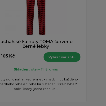
uchařské kalhoty TOMA červeno-
černé lebky
 105 Kč
Vybrat variantu
Skladem
, úterý 11. 8. u vás
lhoty s originálním vzorem lebky nadchnou každého
inářského rebela či rebelku Materiál: 100% bavlna 2
boční kapsy, jedna zadní ka...