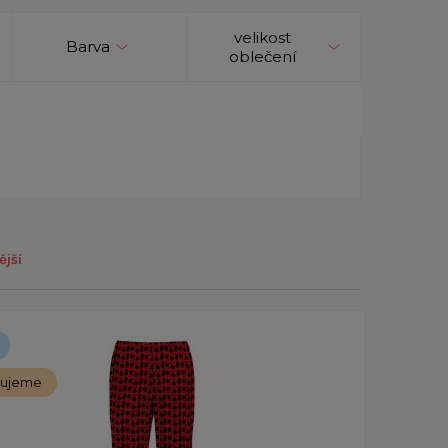
velikost
Barva
oblečení
ější
čujeme