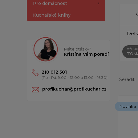
Pro domácnost
Kuchařské knihy
Délk
Máte otázky?
VÝROB
TOM
Kristína Vám poradí
210 012 501
(Po - Pá: 9:00 - 12:00 a 13:00 - 16:30)
Seřadit:
profikuchar@profikuchar.cz
Zobrazen
Novinka