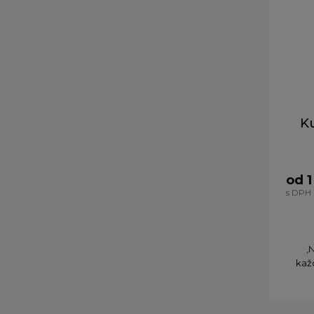
K
od 1
s DPH
‚
kaž