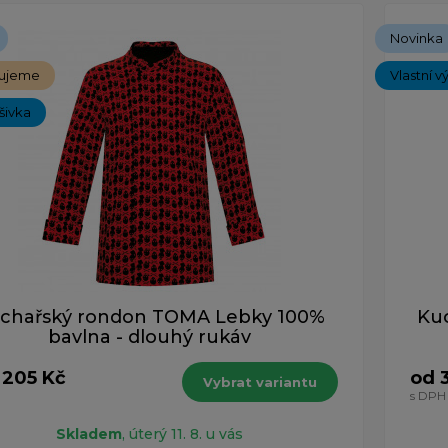
Novinka
ujeme
Vlastní v
ýšivka
chařský rondon TOMA Lebky 100%
Kuc
bavlna - dlouhý rukáv
 205 Kč
od 
Vybrat variantu
s DPH
Skladem
, úterý 11. 8. u vás