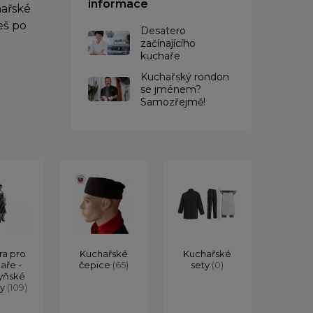
informace
hařské
eš po
Desatero
začínajícího
kuchaře
Kuchařský rondon
se jménem?
Samozřejmě!
ra pro
Kuchařské
Kuchařské
aře -
čepice
(65)
sety
(0)
yňské
ry
(109)