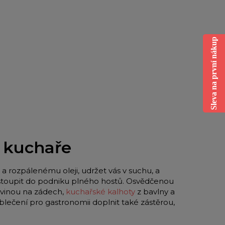
Sleva na první nákup
o kuchaře
a rozpálenému oleji, udržet vás v suchu, a
 vstoupit do podniku plného hostů. Osvědčenou
vinou na zádech,
kuchařské kalhoty
z bavlny a
blečení pro gastronomii doplnit také zástěrou,