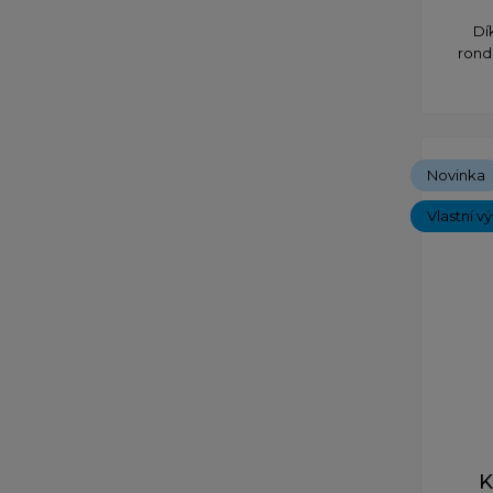
​D
rond
Novinka
Vlastní v
K