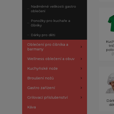
Nadměrné velikosti gastro
oblečení
Ponožky pro kuchaře a
číšníky
Dárky pro děti
Kuch
Oblečení pro číšníka a
tri
barmany
polo
(
Wellness oblečení a obuv
Kuchyňské nože
Broušení nožů
Gastro zařízení
Grilovací příslušenství
Dárk
dě
Káva