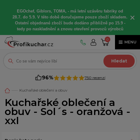
EGOchef, Giblors, TOMA, -
má letní
uzávěru fabriky od
×
28.7. do 5.9. V této době
doručujeme
pouze zboží skladem.
Ostatní
objednané
zboží bude dodáno
přibližně
po 15.9 -
t
edy po naskladnění a znovu otevření provozů výrobců
0
MENU
Hledat
96%
750 recenzí
Kuchařské oblečení a obuv
Kuchařské oblečení a
obuv - Sol´s - oranžová -
xxl