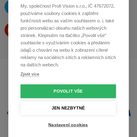
O novinkách píšeme
My, společnost Profi Vision s.r.o., IČ 47672072,
na
Twitteru
používáme soubory cookies k zajištění
funkčnosti webu as vaším souhlasem o. i. také
Produkty Vám představujeme
pro personalizaci obsahu našich webových
na
Youtube
stránek. Klepnutím na tlačítko „Povolit vše“
souhlasíte s využíváním cookies a předáním
údajů o chování na webu k zobrazení cílené
reklamy na sociálních sítích a reklamních sítích
na dalších webech.
Profikuchar.sk
Profikoch.at
Zjistit více
Profiszakacs.hu
POVOLIT VŠE
JEN NEZBYTNÉ
Nastavení cookies