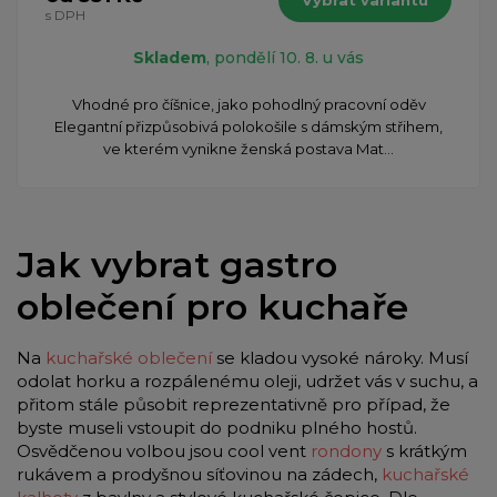
s DPH
Skladem
, pondělí 10. 8. u vás
Vhodné pro číšnice, jako pohodlný pracovní oděv
Elegantní přizpůsobivá polokošile s dámským střihem,
ve kterém vynikne ženská postava Mat...
Jak vybrat gastro
oblečení pro kuchaře
Na
kuchařské oblečení
se kladou vysoké nároky. Musí
odolat horku a rozpálenému oleji, udržet vás v suchu, a
přitom stále působit reprezentativně pro případ, že
byste museli vstoupit do podniku plného hostů.
Osvědčenou volbou jsou cool vent
rondony
s krátkým
rukávem a prodyšnou síťovinou na zádech,
kuchařské