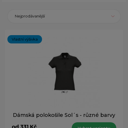
Nejprodávanější
Vlastní výšivka
Dámská polokošile Sol´s - různé barvy
od 331 Kč
Vybrat variantu