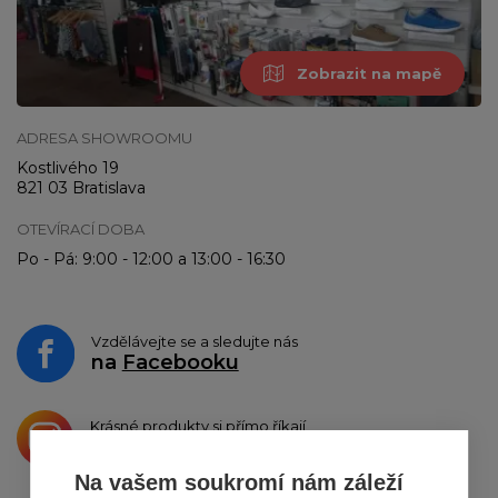
Zobrazit na mapě
ADRESA SHOWROOMU
Kostlivého 19
821 03 Bratislava
OTEVÍRACÍ DOBA
Po - Pá: 9:00 - 12:00 a 13:00 - 16:30
Vzdělávejte se a sledujte nás
na
Facebooku
Krásné produkty si přímo říkají
o sdílení na
Instagramu
Na vašem soukromí nám záleží