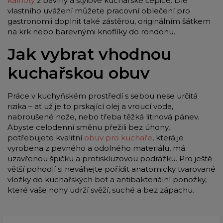
kalhoty
z bavlny a stylové kuchařské čepice. Dle
vlastního uvážení můžete pracovní oblečení pro
gastronomii doplnit také zástěrou, originálním šátkem
na krk nebo barevnými knoflíky do rondonu.
Jak vybrat vhodnou
kuchařskou obuv
Práce v kuchyňském prostředí s sebou nese určitá
rizika – ať už je to prskající olej a vroucí voda,
nabroušené nože, nebo třeba těžká litinová pánev.
Abyste celodenní směnu přežili bez úhony,
potřebujete kvalitní
obuv pro kuchaře
, která je
vyrobena z pevného a odolného materiálu, má
uzavřenou špičku a protiskluzovou podrážku. Pro ještě
větší pohodlí si neváhejte pořídit anatomicky tvarované
vložky do kuchařských bot a antibakteriální ponožky,
které vaše nohy udrží svěží, suché a bez zápachu.