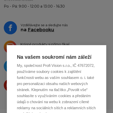
Po - Pá: 9:00 - 12:00 a 13:00 - 16:30
Vzdělávejte se a sledujte nás
na
Facebooku
Krásné produkty si přímo říkají
o sdílení na
Instagramu
Na vašem soukromí nám záleží
O novinkách píšeme
My, společnost Profi Vision s.r.o., IČ 47672072,
na
Twitteru
používáme soubory cookies k zajištění
funkčnosti webu as vaším souhlasem o. i. také
Produkty Vám představujeme
pro personalizaci obsahu našich webových
na
Youtube
stránek. Klepnutím na tlačítko „Povolit vše“
souhlasíte s využíváním cookies a předáním
údajů o chování na webu k zobrazení cílené
reklamy na sociálních sítích a reklamních sítích