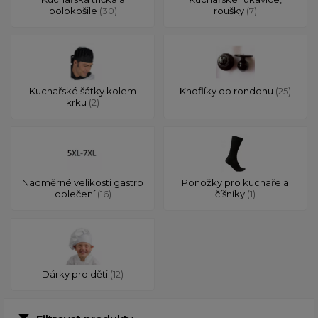
polokošile
(30)
roušky
(7)
Kuchařské šátky kolem
Knoflíky do rondonu
(25)
krku
(2)
Nadměrné velikosti gastro
Ponožky pro kuchaře a
oblečení
(16)
číšníky
(1)
Dárky pro děti
(12)