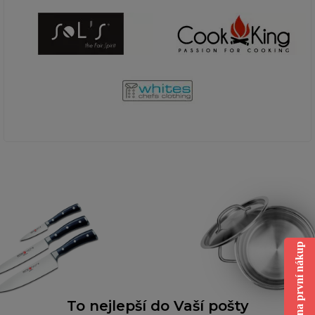
Sleva na první nákup
To nejlepší do Vaší pošty