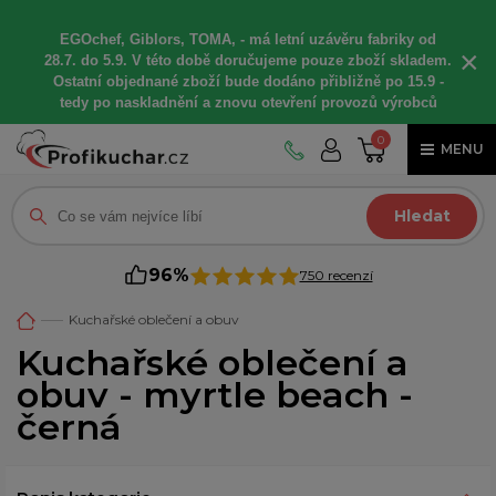
EGOchef, Giblors, TOMA, -
má letní
uzávěru fabriky od
×
28.7. do 5.9. V této době
doručujeme
pouze zboží skladem.
Ostatní
objednané
zboží bude dodáno
přibližně
po 15.9 -
t
edy po naskladnění a znovu otevření provozů výrobců
0
MENU
Hledat
96%
750 recenzí
Kuchařské oblečení a obuv
Kuchařské oblečení a
obuv - myrtle beach -
černá