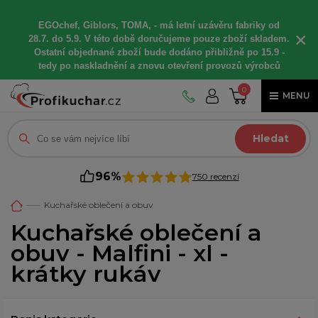
EGOchef, Giblors, TOMA, -
má letní
uzávěru fabriky od
×
28.7. do 5.9. V této době
doručujeme
pouze zboží skladem.
Ostatní
objednané
zboží bude dodáno
přibližně
po 15.9 -
t
edy po naskladnění a znovu otevření provozů výrobců
0
MENU
Hledat
96%
750 recenzí
Kuchařské oblečení a obuv
Kuchařské oblečení a
obuv - Malfini - xl -
krátky rukáv