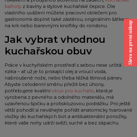
kalhoty
z bavlny a stylové kuchařské čepice. Dle
vlastního uvážení můžete pracovní oblečení pro
gastronomii doplnit také zástěrou, originálním šátkem
Sleva na první nákup
na krk nebo barevnými knoflíky do rondonu.
Jak vybrat vhodnou
kuchařskou obuv
Práce v kuchyňském prostředí s sebou nese určitá
rizika – ať už je to prskající olej a vroucí voda,
nabroušené nože, nebo třeba těžká litinová pánev.
Abyste celodenní směnu přežili bez úhony,
potřebujete kvalitní
obuv pro kuchaře
, která je
vyrobena z pevného a odolného materiálu, má
uzavřenou špičku a protiskluzovou podrážku. Pro ještě
větší pohodlí si neváhejte pořídit anatomicky tvarované
vložky do kuchařských bot a antibakteriální ponožky,
které vaše nohy udrží svěží, suché a bez zápachu.