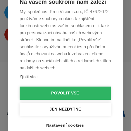
Na vašem soukromí nám záleží
O novinkách píšeme
My, společnost Profi Vision s.r.o., IČ 47672072,
na
Twitteru
používáme soubory cookies k zajištění
funkčnosti webu as vaším souhlasem o. i. také
Produkty Vám představujeme
pro personalizaci obsahu našich webových
na
Youtube
stránek. Klepnutím na tlačítko „Povolit vše“
souhlasíte s využíváním cookies a předáním
údajů o chování na webu k zobrazení cílené
reklamy na sociálních sítích a reklamních sítích
na dalších webech.
Profikuchar.sk
Profikoch.at
Zjistit více
Profiszakacs.hu
POVOLIT VŠE
JEN NEZBYTNÉ
Nastavení cookies