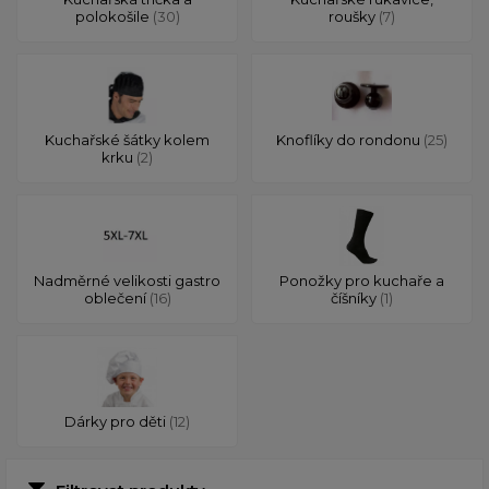
polokošile
(30)
roušky
(7)
Kuchařské šátky kolem
Knoflíky do rondonu
(25)
krku
(2)
Nadměrné velikosti gastro
Ponožky pro kuchaře a
oblečení
(16)
číšníky
(1)
Dárky pro děti
(12)