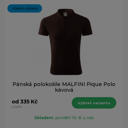
Vlastní výšivka
Pánská polokošile MALFINI Pique Polo
kávová
od 335 Kč
Vybrat variantu
s DPH
Skladem
, pondělí 10. 8. u vás