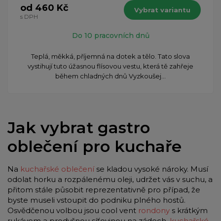
od 460 Kč
Vybrat variantu
s DPH
Do 10 pracovních dnů
Teplá, měkká, příjemná na dotek a tělo. Tato slova
vystihují tuto úžasnou flísovou vestu, která tě zahřeje
během chladných dnů Vyzkoušej...
Jak vybrat gastro
oblečení pro kuchaře
Na
kuchařské oblečení
se kladou vysoké nároky. Musí
odolat horku a rozpálenému oleji, udržet vás v suchu, a
přitom stále působit reprezentativně pro případ, že
byste museli vstoupit do podniku plného hostů.
Osvědčenou volbou jsou cool vent
rondony
s krátkým
rukávem a prodyšnou síťovinou na zádech,
kuchařské