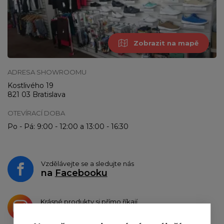
Zobrazit na mapě
ADRESA SHOWROOMU
Kostlivého 19
821 03 Bratislava
OTEVÍRACÍ DOBA
Po - Pá: 9:00 - 12:00 a 13:00 - 16:30
Vzdělávejte se a sledujte nás
na
Facebooku
Krásné produkty si přímo říkají
o sdílení na
Instagramu