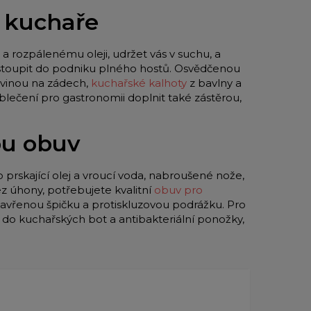
o kuchaře
a rozpálenému oleji, udržet vás v suchu, a
 vstoupit do podniku plného hostů. Osvědčenou
vinou na zádech,
kuchařské kalhoty
z bavlny a
blečení pro gastronomii doplnit také zástěrou,
ou obuv
o prskající olej a vroucí voda, nabroušené nože,
z úhony, potřebujete kvalitní
obuv pro
zavřenou špičku a protiskluzovou podrážku. Pro
y do kuchařských bot a antibakteriální ponožky,