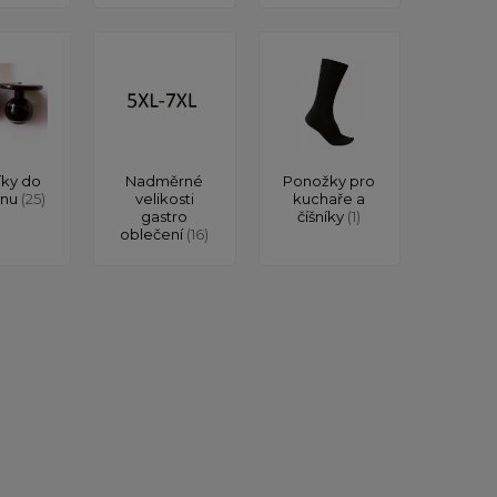
íky do
Nadměrné
Ponožky pro
onu
(25)
velikosti
kuchaře a
gastro
číšníky
(1)
oblečení
(16)