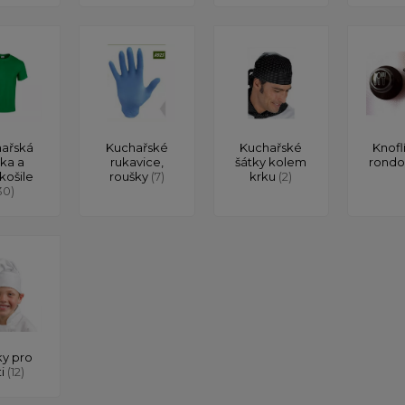
ařská
Kuchařské
Kuchařské
Knofl
čka a
rukavice,
šátky kolem
rond
košile
roušky
(7)
krku
(2)
30)
y pro
ti
(12)