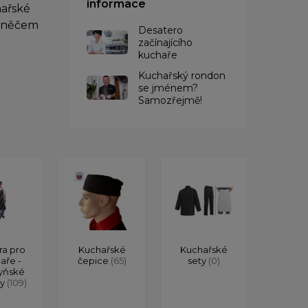
informace
hařské
po něčem
Desatero
začínajícího
kuchaře
Kuchařský rondon
se jménem?
Samozřejmě!
ra pro
Kuchařské
Kuchařské
aře -
čepice
(65)
sety
(0)
yňské
ry
(109)