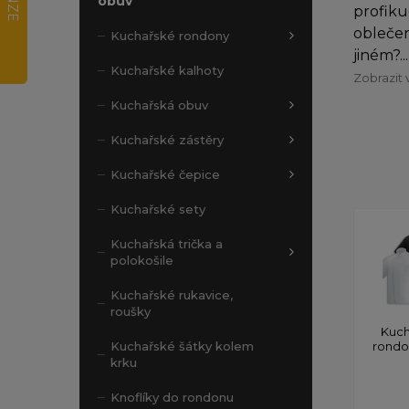
obuv
profiku
oblečen
Kuchařské rondony
jiném?...
Kuchařské kalhoty
Zobrazit 
Kuchařská obuv
Kuchařské zástěry
Kuchařské čepice
Kuchařské sety
Kuchařská trička a
polokošile
Kuchařské rukavice,
roušky
Kuch
rond
Kuchařské šátky kolem
krku
Knoflíky do rondonu