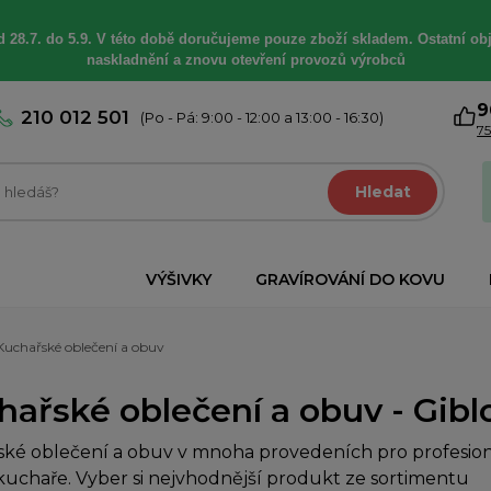
 28.7. do 5.9. V této době
doručujeme
pouze zboží skladem. Ostatní
ob
naskladnění a znovu otevření provozů výrobců
9
210 012 501
(Po - Pá: 9:00 - 12:00 a 13:00 - 16:30)
75
Hledat
VÝŠIVKY
GRAVÍROVÁNÍ DO KOVU
Kuchařské oblečení a obuv
ařské oblečení a obuv - Giblor'
ké oblečení a obuv v mnoha provedeních pro profesioná
uchaře. Vyber si nejvhodnější produkt ze sortimentu