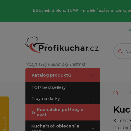
EGOchef, Giblors, TOMA, -
má letní
uzávěru fabriky od
Nasyť svůj kulinářský instinkt
Katalog produktů
TOP bestsellery
Tipy na dárky
Kuch
Kuchařské potřeby v
%
akci
RECENZE
Kuchařs
Kuchařské oblečení a
hobby k