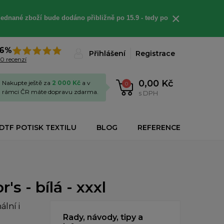
×
jednané
zboží bude dodáno
přibližně
po 15.9 - t
edy po
6%
Přihlášení
Registrace
0 recenzí
0,00 Kč
Nakupte ještě za
2 000 Kč
a v
0
rámci ČR máte dopravu zdarma.
s DPH
DTF POTISK TEXTILU
BLOG
REFERENCE
s - bílá - xxxl
lní i
Rady, návody, tipy a