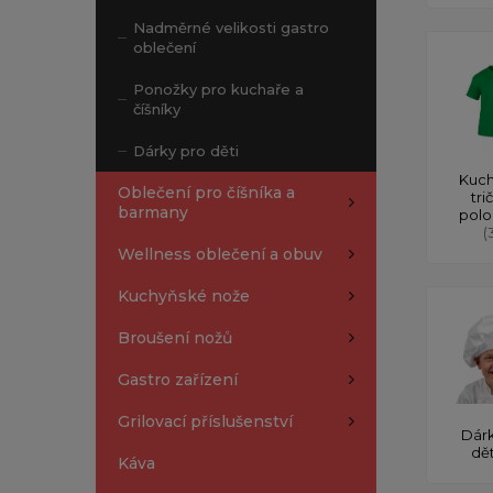
Nadměrné velikosti gastro
oblečení
Ponožky pro kuchaře a
číšníky
Dárky pro děti
Kuch
Oblečení pro číšníka a
tri
barmany
polo
(
Wellness oblečení a obuv
Kuchyňské nože
Broušení nožů
Gastro zařízení
Grilovací příslušenství
Dárk
dě
Káva