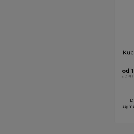
Kuc
od 1
s DPH
D
zajím