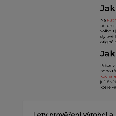
Jak
Na
kuch
přitom 
volbou 
stylové
originá
Jak
Práce v 
nebo tř
kuchař
ještě vě
které v
Lety prověření výrobci a