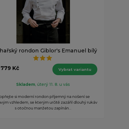
hařský rondon Giblor's Emanuel bílý
 779 Kč
Vybrat variantu
Skladem
, úterý 11. 8. u vás
opřejte si moderní rondon příjemný na nošení se
avým vzhledem, se kterým určitě zazářil dlouhý rukáv
s otočnou manžetou zapínán...