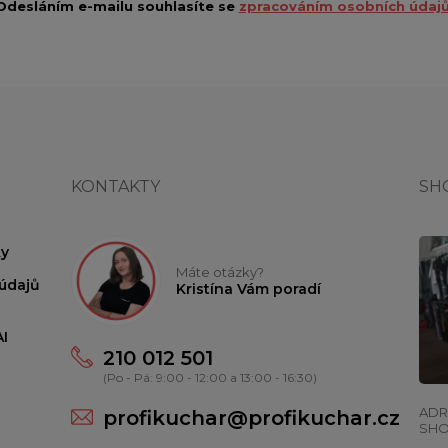
Odesláním e-mailu souhlasíte se
zpracováním osobních údajů
KONTAKTY
SH
y
Máte otázky?
údajů
Kristína Vám poradí
I
210 012 501
(Po - Pá: 9:00 - 12:00 a 13:00 - 16:30)
ADR
profikuchar@profikuchar.cz
SH