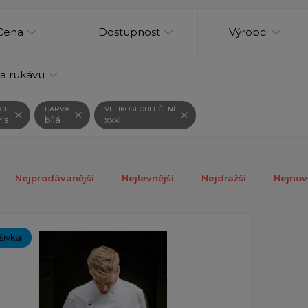
Cena
Dostupnost
Výrobci
a rukávu
CE
BARVA
VELIKOST OBLEČENÍ
r's
bílá
xxxl
Nejprodávanější
Nejlevnější
Nejdražší
Nejnov
ch 1-1 z celkově 1 záznamů.
ýšivka