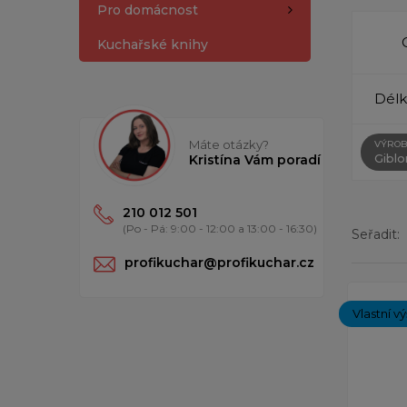
Pro domácnost
Kuchařské knihy
Délk
Máte otázky?
VÝROB
Giblo
Kristína Vám poradí
210 012 501
(Po - Pá: 9:00 - 12:00 a 13:00 - 16:30)
Seřadit:
profikuchar@profikuchar.cz
Zobrazený
Vlastní v