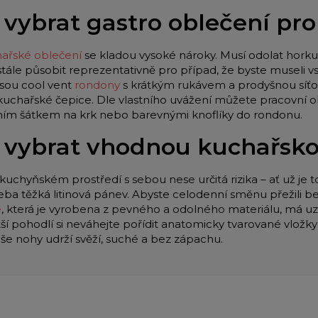
 vybrat gastro oblečení pr
ařské oblečení
se kladou vysoké nároky. Musí odolat horku 
stále působit reprezentativně pro případ, že byste museli
jsou cool vent
rondony
s krátkým rukávem a prodyšnou síťo
 kuchařské čepice. Dle vlastního uvážení můžete pracovní o
lním šátkem na krk nebo barevnými knoflíky do rondonu.
 vybrat vhodnou kuchařsk
kuchyňském prostředí s sebou nese určitá rizika – ať už je t
eba těžká litinová pánev. Abyste celodenní směnu přežili be
e
, která je vyrobena z pevného a odolného materiálu, má u
tší pohodlí si neváhejte pořídit anatomicky tvarované vložk
aše nohy udrží svěží, suché a bez zápachu.