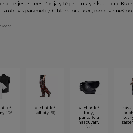
char.cz ještě dnes. Zaujaly tě produkty z kategorie Kuc
í a obuv s parametry: Giblor's, bílá, xxxl, nebo sáhneš 
více
ařské
Kuchařské
Kuchařské
Zástě
ony
(136)
kalhoty
(51)
boty,
kuch
pantofle a
kuch
nazouváky
zástě
(20)