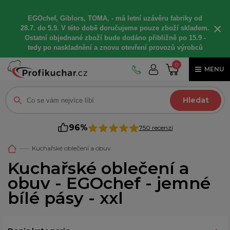
EGOchef, Giblors, TOMA, -
má letní
uzávěru fabriky od
×
28.7. do 5.9. V této době
doručujeme
pouze zboží skladem.
Ostatní
objednané
zboží bude dodáno
přibližně
po 15.9 -
t
edy po naskladnění a znovu otevření provozů výrobců
0
MENU
Hledat
96%
750 recenzí
Kuchařské oblečení a obuv
Kuchařské oblečení a
obuv - EGOchef - jemné
bílé pásy - xxl