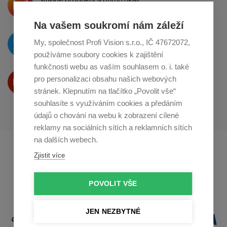
o sdílení na
Instagramu
Na vašem soukromí nám záleží
O novinkách píšeme
My, společnost Profi Vision s.r.o., IČ 47672072,
na
Twitteru
používáme soubory cookies k zajištění
funkčnosti webu as vaším souhlasem o. i. také
Produkty Vám představujeme
pro personalizaci obsahu našich webových
na
Youtube
stránek. Klepnutím na tlačítko „Povolit vše“
souhlasíte s využíváním cookies a předáním
údajů o chování na webu k zobrazení cílené
reklamy na sociálních sítích a reklamních sítích
na dalších webech.
Profikuchar.sk
Profikoch.at
Zjistit více
Profiszakacs.hu
POVOLIT VŠE
JEN NEZBYTNÉ