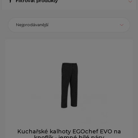
Filtrovat produkty
Nejprodávanější
Kuchařské kalhoty EGOchef EVO na
knoflík - jemné bílé pásy