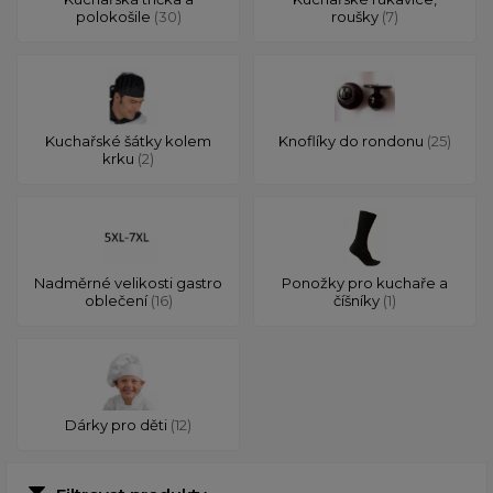
polokošile
(30)
roušky
(7)
Kuchařské šátky kolem
Knoflíky do rondonu
(25)
krku
(2)
Nadměrné velikosti gastro
Ponožky pro kuchaře a
oblečení
(16)
číšníky
(1)
Dárky pro děti
(12)