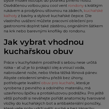
byste museli vstoupit do podniku plného hostů.
Osvědčenou volbou jsou cool vent
rondony
s krátkým
rukávem a prodyšnou síťovinou na zádech,
kuchařské
kalhoty
z bavlny a stylové kuchařské čepice. Dle
vlastního uvážení můžete pracovní oblečení pro
gastronomii doplnit také zástěrou, originálním šátkem
na krk nebo barevnými knoflíky do rondonu.
Jak vybrat vhodnou
kuchařskou obuv
Práce v kuchyňském prostředí s sebou nese určitá
rizika – ať už je to prskající olej a vroucí voda,
nabroušené nože, nebo třeba těžká litinová pánev.
Abyste celodenní směnu přežili bez úhony,
potřebujete kvalitní
obuv pro kuchaře
, která je
vyrobena z pevného a odolného materiálu, má
uzavřenou špičku a protiskluzovou podrážku. Pro ještě
větší pohodlí si neváhejte pořídit anatomicky tvarované
vložky do kuchařských bot a antibakteriální ponožky,
které vaše nohy udrží svěží, suché a bez zápachu.