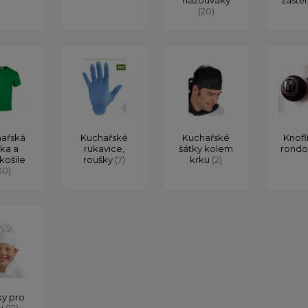
(20)
ařská
Kuchařské
Kuchařské
Knofl
čka a
rukavice,
šátky kolem
rond
košile
roušky
(7)
krku
(2)
30)
y pro
ti
(12)