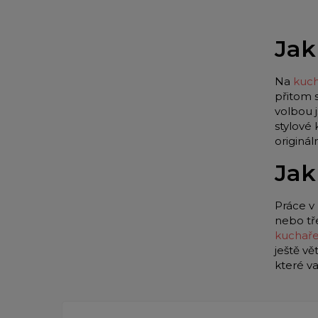
Jak
Na
kuch
přitom 
volbou 
stylové
originá
Jak
Práce v 
nebo tř
kuchař
ještě vě
které v