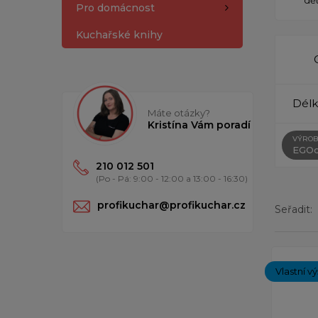
Pro domácnost
Kuchařské knihy
Délk
Máte otázky?
Kristína Vám poradí
VÝROB
EGOc
210 012 501
(Po - Pá: 9:00 - 12:00 a 13:00 - 16:30)
profikuchar@profikuchar.cz
Seřadit:
Zobrazený
Vlastní v