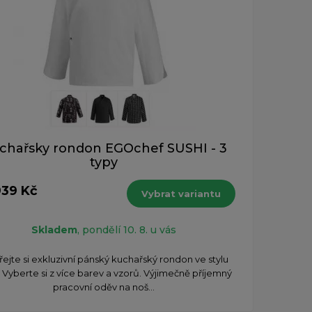
chařsky rondon EGOchef SUSHI - 3
typy
939 Kč
Vybrat variantu
Skladem
, pondělí 10. 8. u vás
ejte si exkluzivní pánský kuchařský rondon ve stylu
. Vyberte si z více barev a vzorů. Výjimečně příjemný
pracovní oděv na noš...