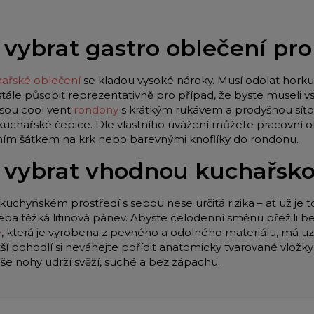
 vybrat gastro oblečení pr
ařské oblečení
se kladou vysoké nároky. Musí odolat horku 
stále působit reprezentativně pro případ, že byste museli
jsou cool vent
rondony
s krátkým rukávem a prodyšnou síťo
 kuchařské čepice. Dle vlastního uvážení můžete pracovní o
lním šátkem na krk nebo barevnými knoflíky do rondonu.
 vybrat vhodnou kuchařsk
kuchyňském prostředí s sebou nese určitá rizika – ať už je t
eba těžká litinová pánev. Abyste celodenní směnu přežili be
e
, která je vyrobena z pevného a odolného materiálu, má u
tší pohodlí si neváhejte pořídit anatomicky tvarované vložk
aše nohy udrží svěží, suché a bez zápachu.