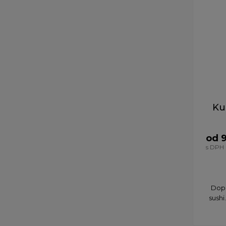
Ku
od 
s DPH
Dopř
sushi