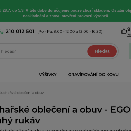
 28.7. do 5.9. V této době
doručujeme
pouze zboží skladem. Ostatní
ob
naskladnění a znovu otevření provozů výrobců
9
210 012 501
(Po - Pá: 9:00 - 12:00 a 13:00 - 16:30)
75
Hledat
VÝŠIVKY
GRAVÍROVÁNÍ DO KOVU
Kuchařské oblečení a obuv
hařské oblečení a obuv - EGO
uhý rukáv