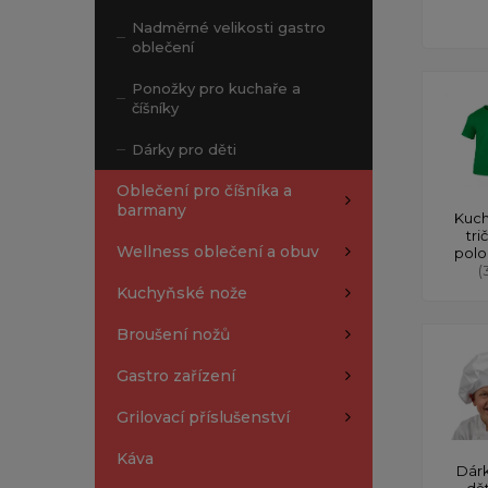
Nadměrné velikosti gastro
oblečení
Ponožky pro kuchaře a
číšníky
Dárky pro děti
Oblečení pro číšníka a
barmany
Kuch
tri
Wellness oblečení a obuv
polo
(
Kuchyňské nože
Broušení nožů
Gastro zařízení
Grilovací příslušenství
Káva
Dárk
dě