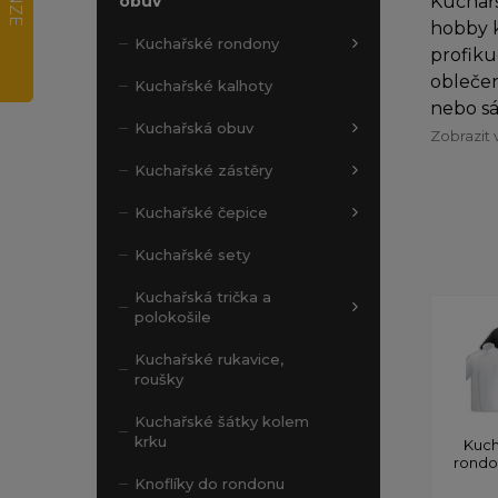
Kuchařs
obuv
hobby k
Kuchařské rondony
profiku
oblečen
Kuchařské kalhoty
nebo sá
Kuchařská obuv
Zobrazit 
Kuchařské zástěry
Kuchařské čepice
Kuchařské sety
Kuchařská trička a
polokošile
Kuchařské rukavice,
roušky
Kuchařské šátky kolem
krku
Kuch
rond
Knoflíky do rondonu