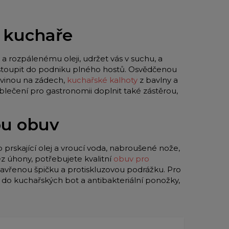
o kuchaře
a rozpálenému oleji, udržet vás v suchu, a
 vstoupit do podniku plného hostů. Osvědčenou
vinou na zádech,
kuchařské kalhoty
z bavlny a
blečení pro gastronomii doplnit také zástěrou,
ou obuv
o prskající olej a vroucí voda, nabroušené nože,
z úhony, potřebujete kvalitní
obuv pro
zavřenou špičku a protiskluzovou podrážku. Pro
y do kuchařských bot a antibakteriální ponožky,