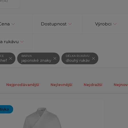
Cena
Dostupnost
Výrobci
a rukávu
CE
BARVA
DÉLKA RUKÁVU
hef
japonské znaky
dlouhý rukáv
Nejprodávanější
Nejlevnější
Nejdražší
Nejnov
ch 1-1 z celkově 1 záznamů.
ýšivka