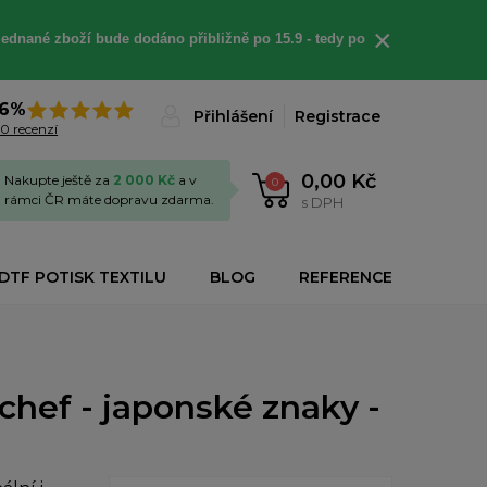
×
jednané
zboží bude dodáno
přibližně
po 15.9 - t
edy po
6%
Přihlášení
Registrace
0 recenzí
0,00 Kč
Nakupte ještě za
2 000 Kč
a v
0
rámci ČR máte dopravu zdarma.
s DPH
DTF POTISK TEXTILU
BLOG
REFERENCE
chef - japonské znaky -