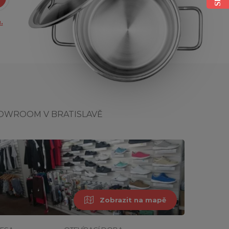
.
OWROOM V BRATISLAVĚ
Zobrazit na mapě