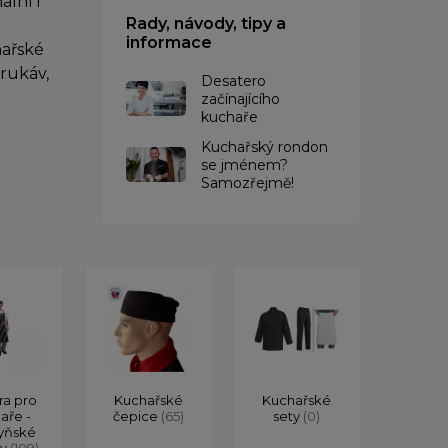
lní i
Rady, návody, tipy a
informace
hařské
rukáv,
Desatero
začínajícího
kuchaře
Kuchařský rondon
se jménem?
Samozřejmě!
ra pro
Kuchařské
Kuchařské
aře -
čepice
(65)
sety
(0)
yňské
ry
(109)