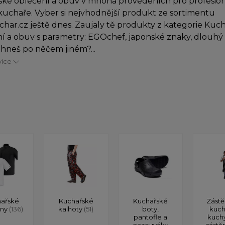
ké oblečení a obuv v mnoha provedeních pro profesioná
uchaře. Vyber si nejvhodnější produkt ze sortimentu
char.cz ještě dnes. Zaujaly tě produkty z kategorie Kuc
í a obuv s parametry: EGOchef, japonské znaky, dlouhý 
hneš po něčem jiném?...
více
ařské
Kuchařské
Kuchařské
Zástě
ony
(136)
kalhoty
(51)
boty,
kuch
pantofle a
kuch
nazouváky
zástě