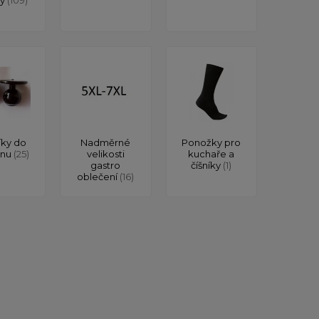
íky do
Nadměrné
Ponožky pro
onu
(25)
velikosti
kuchaře a
gastro
číšníky
(1)
oblečení
(16)