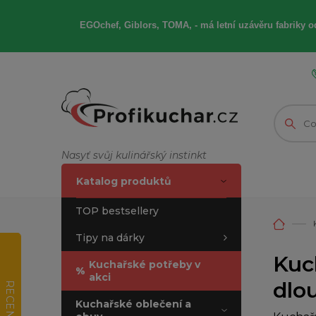
EGOchef, Giblors, TOMA, -
má letní
uzávěru fabriky od
Nasyť svůj kulinářský instinkt
Katalog produktů
TOP bestsellery
Tipy na dárky
Kuc
Kuchařské potřeby v
%
akci
dlo
RECENZE
Kuchařské oblečení a