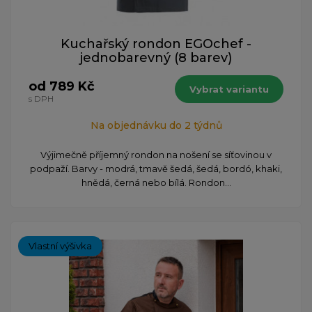
Kuchařský rondon EGOchef -
jednobarevný (8 barev)
od 789 Kč
Vybrat variantu
s DPH
Na objednávku do 2 týdnů
Výjimečně příjemný rondon na nošení se síťovinou v
podpaží. Barvy - modrá, tmavě šedá, šedá, bordó, khaki,
hnědá, černá nebo bílá. Rondon...
Vlastní výšivka