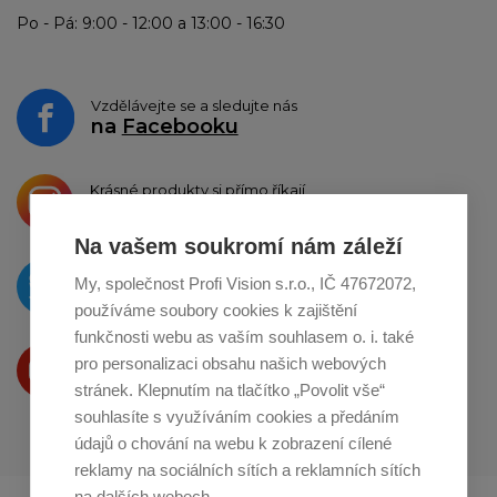
Po - Pá: 9:00 - 12:00 a 13:00 - 16:30
Vzdělávejte se a sledujte nás
na
Facebooku
Krásné produkty si přímo říkají
o sdílení na
Instagramu
Na vašem soukromí nám záleží
O novinkách píšeme
My, společnost Profi Vision s.r.o., IČ 47672072,
na
Twitteru
používáme soubory cookies k zajištění
funkčnosti webu as vaším souhlasem o. i. také
Produkty Vám představujeme
pro personalizaci obsahu našich webových
na
Youtube
stránek. Klepnutím na tlačítko „Povolit vše“
souhlasíte s využíváním cookies a předáním
údajů o chování na webu k zobrazení cílené
reklamy na sociálních sítích a reklamních sítích
na dalších webech.