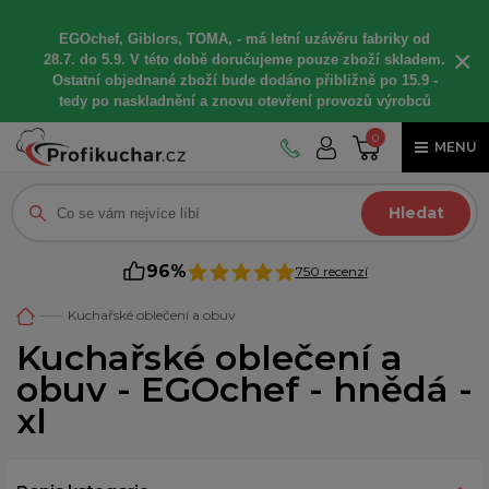
EGOchef, Giblors, TOMA, -
má letní
uzávěru fabriky od
×
28.7. do 5.9. V této době
doručujeme
pouze zboží skladem.
Ostatní
objednané
zboží bude dodáno
přibližně
po 15.9 -
t
edy po naskladnění a znovu otevření provozů výrobců
0
MENU
Hledat
96%
750 recenzí
Kuchařské oblečení a obuv
Kuchařské oblečení a
obuv - EGOchef - hnědá -
xl