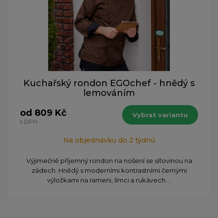
Kuchařský rondon EGOchef - hnědý s
lemováním
od 809 Kč
Vybrat variantu
s DPH
Na objednávku do 2 týdnů
Výjimečně příjemný rondon na nošení se síťovinou na
zádech. Hnědý s moderními kontrastními černými
výložkami na rameni, límci a rukávech....