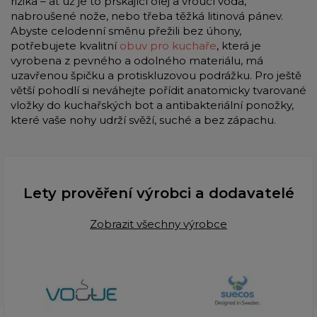
rizika – ať už je to prskající olej a vroucí voda,
nabroušené nože, nebo třeba těžká litinová pánev.
Abyste celodenní směnu přežili bez úhony,
potřebujete kvalitní
obuv pro kuchaře
, která je
vyrobena z pevného a odolného materiálu, má
uzavřenou špičku a protiskluzovou podrážku. Pro ještě
větší pohodlí si neváhejte pořídit anatomicky tvarované
vložky do kuchařských bot a antibakteriální ponožky,
které vaše nohy udrží svěží, suché a bez zápachu.
Lety prověření výrobci a dodavatelé
Zobrazit všechny výrobce