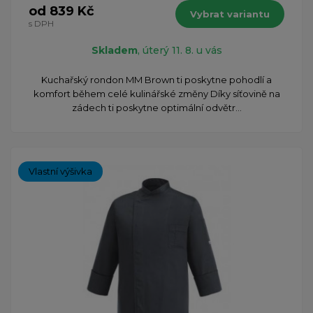
od 839 Kč
Vybrat variantu
s DPH
Skladem
, úterý 11. 8. u vás
Kuchařský rondon MM Brown ti poskytne pohodlí a
komfort během celé kulinářské změny Díky síťovině na
zádech ti poskytne optimální odvětr...
Vlastní výšivka