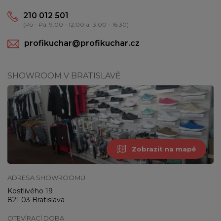
210 012 501
(Po - Pá: 9:00 - 12:00 a 13:00 - 16:30)
profikuchar@profikuchar.cz
SHOWROOM V BRATISLAVĚ
Zobrazit na mapě
ADRESA SHOWROOMU
Kostlivého 19
821 03 Bratislava
OTEVÍRACÍ DOBA