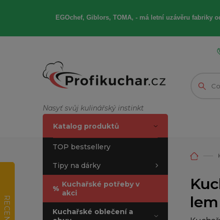
EGOchef, Giblors, TOMA, -
má letní
uzávěru fabriky od
Nasyť svůj kulinářský instinkt
Katalog produktů
TOP bestsellery
Tipy na dárky
Kuc
Kuchařské potřeby v
%
akci
lem 
RECENZE
Kuchařské oblečení a