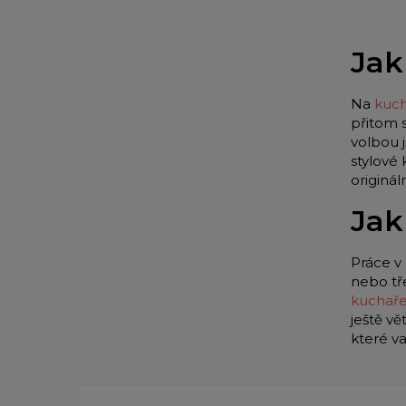
Jak
Na
kuch
přitom 
volbou 
stylové
originá
Jak
Práce v 
nebo tř
kuchař
ještě vě
které v