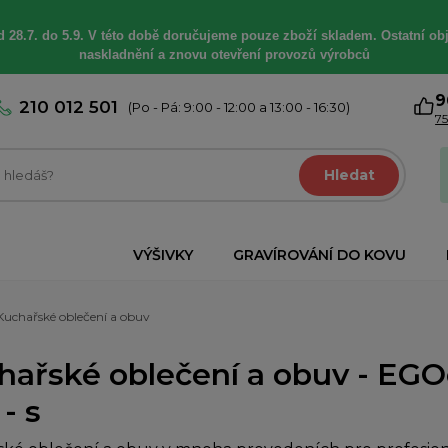
 28.7. do 5.9. V této době
doručujeme
pouze zboží skladem. Ostatní
ob
naskladnění a znovu otevření provozů výrobců
9
210 012 501
(Po - Pá: 9:00 - 12:00 a 13:00 - 16:30)
75
Hledat
VÝŠIVKY
GRAVÍROVÁNÍ DO KOVU
Kuchařské oblečení a obuv
hařské oblečení a obuv - EGOc
- s