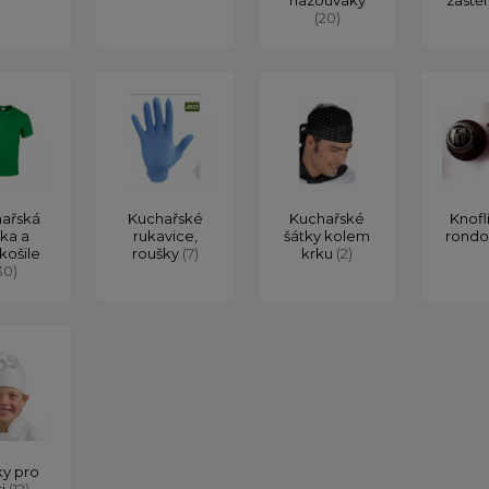
(20)
ařská
Kuchařské
Kuchařské
Knofl
čka a
rukavice,
šátky kolem
rond
košile
roušky
(7)
krku
(2)
30)
y pro
ti
(12)