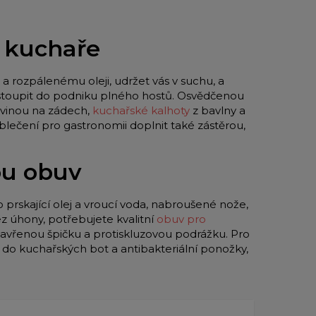
o kuchaře
a rozpálenému oleji, udržet vás v suchu, a
 vstoupit do podniku plného hostů. Osvědčenou
vinou na zádech,
kuchařské kalhoty
z bavlny a
blečení pro gastronomii doplnit také zástěrou,
ou obuv
o prskající olej a vroucí voda, nabroušené nože,
z úhony, potřebujete kvalitní
obuv pro
zavřenou špičku a protiskluzovou podrážku. Pro
y do kuchařských bot a antibakteriální ponožky,