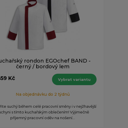
uchařský rondon EGOchef BAND -
černý / bordový lem
859 Kč
Vybrat variantu
Na objednávku do 2 týdnů
ňte suchý během celé pracovní směny i v nejžhavější
uchyni s tímto kuchařským oblečením! Výjimečně
příjemný pracovní oděv na nošení...