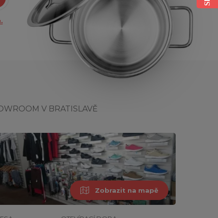
.
OWROOM V BRATISLAVĚ
Zobrazit na mapě