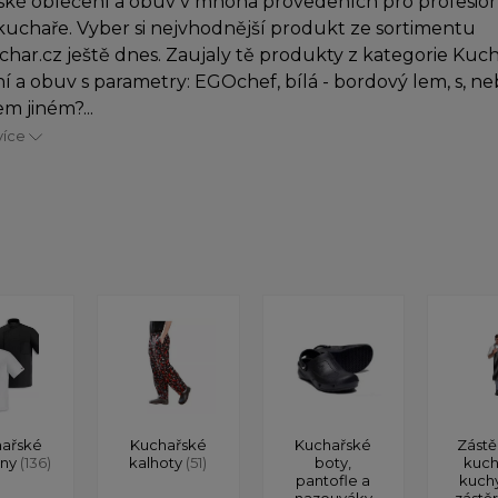
ké oblečení a obuv v mnoha provedeních pro profesioná
uchaře. Vyber si nejvhodnější produkt ze sortimentu
char.cz ještě dnes. Zaujaly tě produkty z kategorie Kuc
í a obuv s parametry: EGOchef, bílá - bordový lem, s, n
m jiném?...
více
ařské
Kuchařské
Kuchařské
Zástě
ony
(136)
kalhoty
(51)
boty,
kuch
pantofle a
kuch
nazouváky
zástě