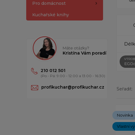
Pro domácnost
Kuchařské knihy
Délk
Máte otázky?
Kristína Vám poradí
VÝROB
EGOc
210 012 501
(Po - Pá: 9:00 - 12:00 a 13:00 - 16:30)
profikuchar@profikuchar.cz
Seřadit:
Zobrazený
Novinka
Vlastní v