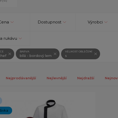
Cena
Dostupnost
Výrobci
a rukávu
CE
BARVA
VELIKOST OBLEČENÍ
hef
bílá - bordový lem
s
Nejprodávanější
Nejlevnější
Nejdražší
Nejnov
ch 1-1 z celkově 1 záznamů.
ýšivka