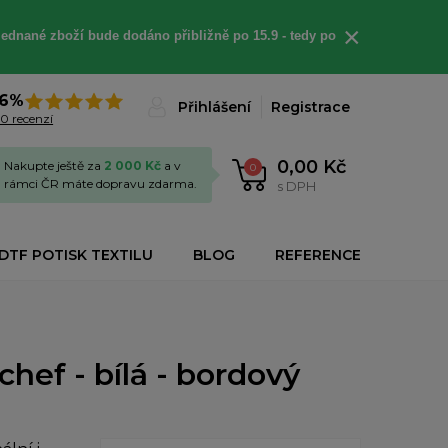
×
jednané
zboží bude dodáno
přibližně
po 15.9 - t
edy po
6%
Přihlášení
Registrace
0 recenzí
0,00 Kč
Nakupte ještě za
2 000 Kč
a v
0
rámci ČR máte dopravu zdarma.
s DPH
DTF POTISK TEXTILU
BLOG
REFERENCE
hef - bílá - bordový