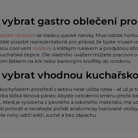
 vybrat gastro oblečení pr
ařské oblečení
se kladou vysoké nároky. Musí odolat horku 
stále působit reprezentativně pro případ, že byste museli
jsou cool vent
rondony
s krátkým rukávem a prodyšnou síťo
 kuchařské čepice. Dle vlastního uvážení můžete pracovní o
lním šátkem na krk nebo barevnými knoflíky do rondonu.
 vybrat vhodnou kuchařsk
kuchyňském prostředí s sebou nese určitá rizika – ať už je t
eba těžká litinová pánev. Abyste celodenní směnu přežili be
e
, která je vyrobena z pevného a odolného materiálu, má u
tší pohodlí si neváhejte pořídit anatomicky tvarované vložk
aše nohy udrží svěží, suché a bez zápachu.