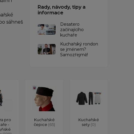
lní i
Rady, návody, tipy a
informace
hařské
ebo sáhneš
Desatero
začínajícího
kuchaře
Kuchařský rondon
se jménem?
Samozřejmě!
ra pro
Kuchařské
Kuchařské
aře -
čepice
(65)
sety
(0)
yňské
ry
(109)