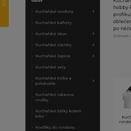
Kuchařs
obuv
hobby k
Kuchařské rondony
profiku
oblečen
Kuchařské kalhoty
po něče
Kuchařská obuv
Zobrazit 
Kuchařské zástěry
Kuchařské čepice
Kuchařské sety
Kuchařská trička a
polokošile
Kuchařské rukavice,
roušky
Kuchařské šátky kolem
krku
Kuch
rond
Knoflíky do rondonu