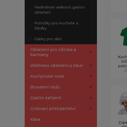
Nadměrné velikosti gastro
oblečení
Ponožky pro kuchaře a
číšníky
Dárky pro děti
Oblečení pro číšníka a
barmany
Kuch
tri
Wellness oblečení a obuv
polo
(
Kuchyňské nože
Broušení nožů
Gastro zařízení
Grilovací příslušenství
Káva
Dárk
dě