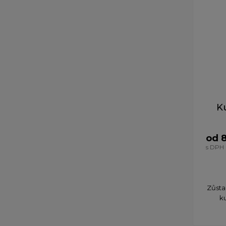
K
od 
s DPH
Zůsta
k