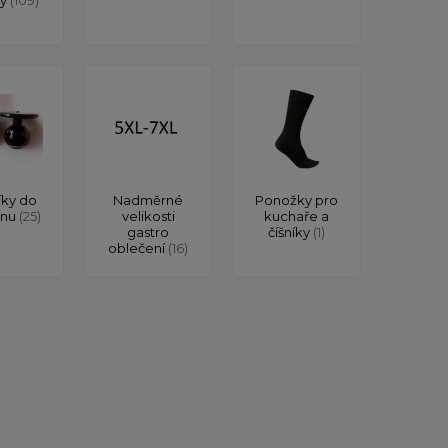
íky do
Nadměrné
Ponožky pro
onu
(25)
velikosti
kuchaře a
gastro
číšníky
(1)
oblečení
(16)