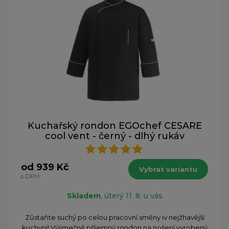
Kuchařský rondon EGOchef CESARE
cool vent - černý - dlhý rukáv
od 939 Kč
Vybrat variantu
s DPH
Skladem
, úterý 11. 8. u vás
Zůstaňte suchý po celou pracovní směny iv nejžhavější
kuchyni! Výjimečně příjemný rondon na nošení vyrobený