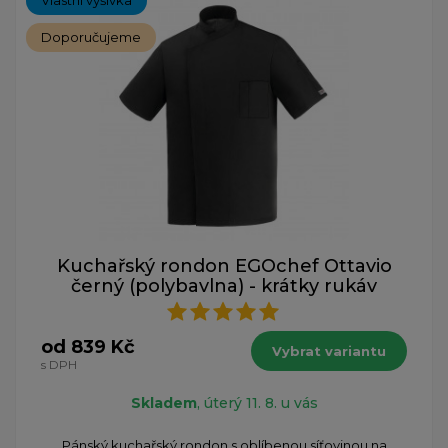
Doporučujeme
Kuchařský rondon EGOchef Ottavio
černý (polybavlna) - krátky rukáv
od 839 Kč
Vybrat variantu
s DPH
Skladem
, úterý 11. 8. u vás
Pánský kuchařský rondon s oblíbenou síťovinou na