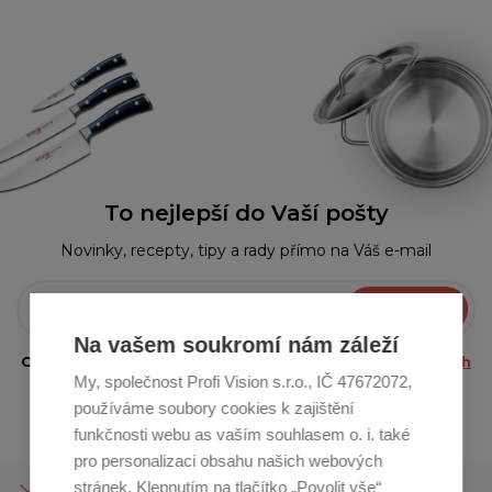
To nejlepší do Vaší pošty
Novinky, recepty, tipy a rady přímo na Váš e-mail
Přihlásit se
Na vašem soukromí nám záleží
Odesláním e-mailu souhlasíte se
zpracováním osobních
My, společnost Profi Vision s.r.o., IČ 47672072,
údajů.
používáme soubory cookies k zajištění
funkčnosti webu as vaším souhlasem o. i. také
pro personalizaci obsahu našich webových
stránek. Klepnutím na tlačítko „Povolit vše“
O SPOLEČNOSTI