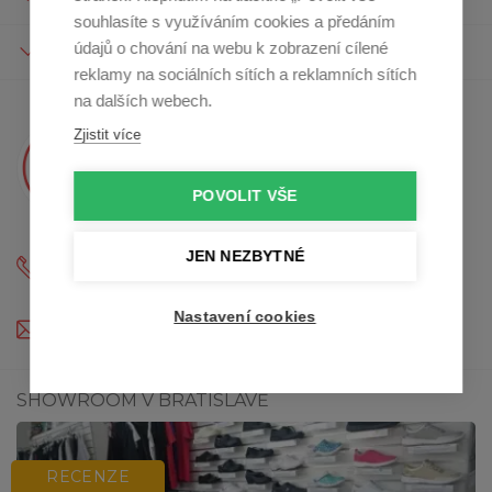
souhlasíte s využíváním cookies a předáním
údajů o chování na webu k zobrazení cílené
O NÁKUPU
reklamy na sociálních sítích a reklamních sítích
na dalších webech.
Zjistit více
Máte otázky?
Kristína Vám poradí
POVOLIT VŠE
JEN NEZBYTNÉ
210 012 501
(Po - Pá: 9:00 - 12:00 a 13:00 - 16:30)
Nastavení cookies
profikuchar@profikuchar.cz
SHOWROOM V BRATISLAVĚ
RECENZE