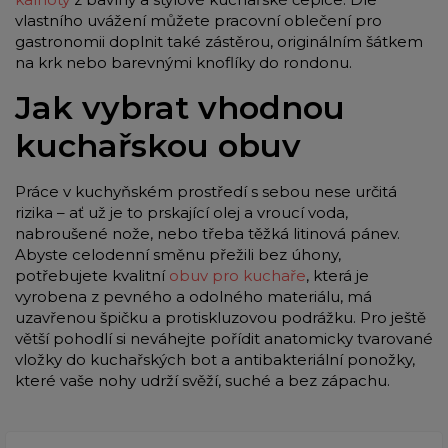
vlastního uvážení můžete pracovní oblečení pro
gastronomii doplnit také zástěrou, originálním šátkem
na krk nebo barevnými knoflíky do rondonu.
Jak vybrat vhodnou
kuchařskou obuv
Práce v kuchyňském prostředí s sebou nese určitá
rizika – ať už je to prskající olej a vroucí voda,
nabroušené nože, nebo třeba těžká litinová pánev.
Abyste celodenní směnu přežili bez úhony,
potřebujete kvalitní
obuv pro kuchaře
, která je
vyrobena z pevného a odolného materiálu, má
uzavřenou špičku a protiskluzovou podrážku. Pro ještě
větší pohodlí si neváhejte pořídit anatomicky tvarované
vložky do kuchařských bot a antibakteriální ponožky,
které vaše nohy udrží svěží, suché a bez zápachu.