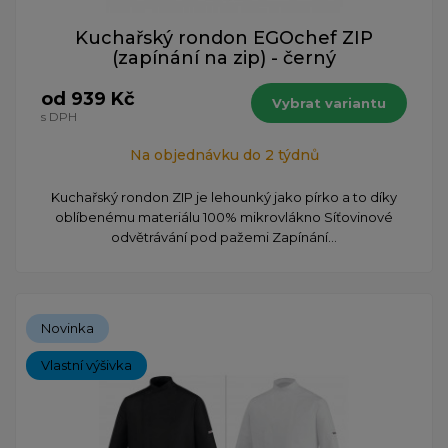
Kuchařský rondon EGOchef ZIP
(zapínání na zip) - černý
od 939 Kč
Vybrat variantu
s DPH
Na objednávku do 2 týdnů
​Kuchařský rondon ZIP je lehounký jako pírko a to díky
oblíbenému materiálu 100% mikrovlákno Síťovinové
odvětrávání pod pažemi Zapínání...
Novinka
Vlastní výšivka