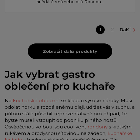
hnědá, černá nebo bílá. Rondon...
1
2
Další
Zobrazit další produkty
Jak vybrat gastro
oblečení pro kuchaře
Na
kuchařské oblečení
se kladou vysoké nároky. Musí
odolat horku a rozpálenému oleji, udržet vás v suchu, a
přitom stále působit reprezentativně pro případ, že
byste museli vstoupit do podniku plného hostů.
Osvědčenou volbou jsou cool vent
rondony
s krátkým
rukávem a prodyšnou síťovinou na zádech,
kuchařské
kalhoty
z bavlny a stylové kuchařské čepice. Dle