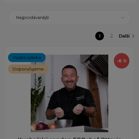
Nejprodávanější
1
2
Další
Vlastní výšivka
-6 %
Doporučujeme