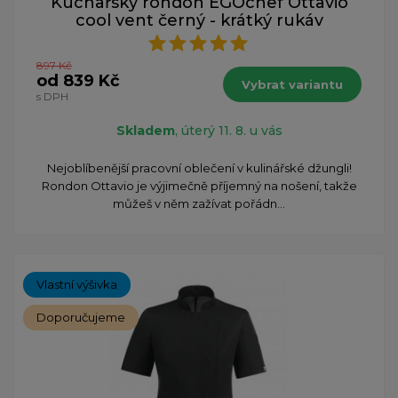
Kuchařský rondon EGOchef Ottavio
cool vent černý - krátký rukáv
897 Kč
od 839 Kč
Vybrat variantu
s DPH
Skladem
, úterý 11. 8. u vás
Nejoblíbenější pracovní oblečení v kulinářské džungli!
Rondon Ottavio je výjimečně příjemný na nošení, takže
můžeš v něm zažívat pořádn...
Vlastní výšivka
Doporučujeme