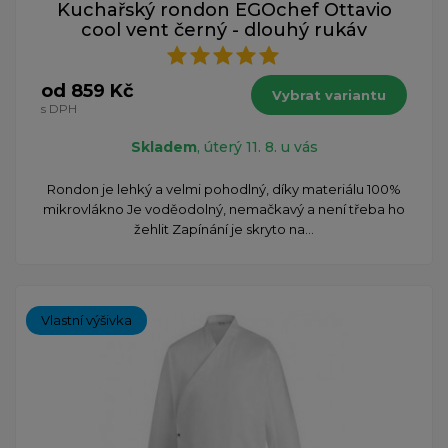
Kuchařský rondon EGOchef Ottavio
cool vent černý - dlouhý rukáv
od 859 Kč
Vybrat variantu
s DPH
Skladem
, úterý 11. 8. u vás
Rondon je lehký a velmi pohodlný, díky materiálu 100%
mikrovlákno Je voděodolný, nemačkavý a není třeba ho
žehlit Zapínání je skryto na...
Vlastní výšivka