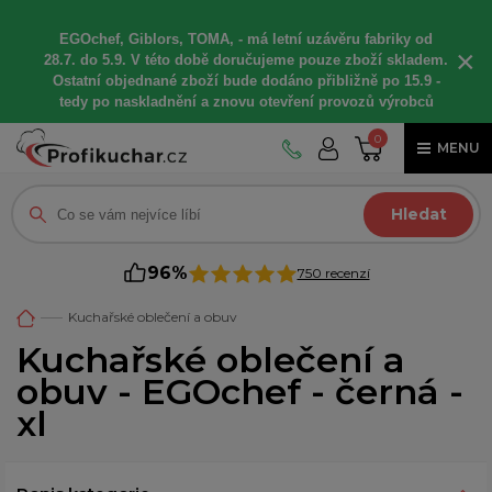
EGOchef, Giblors, TOMA, -
má letní
uzávěru fabriky od
×
28.7. do 5.9. V této době
doručujeme
pouze zboží skladem.
Ostatní
objednané
zboží bude dodáno
přibližně
po 15.9 -
t
edy po naskladnění a znovu otevření provozů výrobců
0
MENU
Hledat
96%
750 recenzí
Kuchařské oblečení a obuv
Kuchařské oblečení a
obuv - EGOchef - černá -
xl