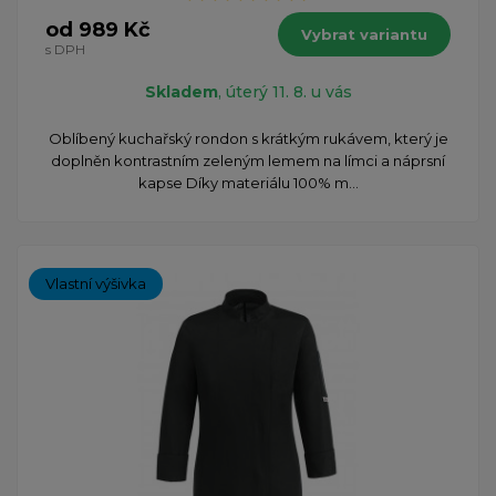
od 989 Kč
Vybrat variantu
s DPH
Skladem
, úterý 11. 8. u vás
​Oblíbený kuchařský rondon s krátkým rukávem, který je
doplněn kontrastním zeleným lemem na límci a náprsní
kapse Díky materiálu 100% m...
Vlastní výšivka