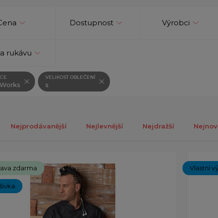
Cena
Dostupnost
Výrobci
a rukávu
CE
VELIKOST OBLEČENÍ
 Works
s
Nejprodávanější
Nejlevnější
Nejdražší
Nejnov
ch 1-12 z celkově 12 záznamů.
ava zdarma
Vlastní v
ýšivka