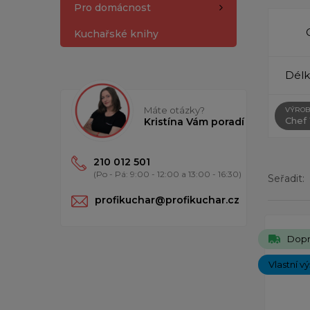
Pro domácnost
Kuchařské knihy
Délk
Máte otázky?
VÝROB
Chef
Kristína Vám poradí
210 012 501
(Po - Pá: 9:00 - 12:00 a 13:00 - 16:30)
Seřadit:
profikuchar@profikuchar.cz
Zobrazený
Dopr
Vlastní v