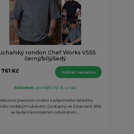
uchařský rondon Chef Works VSSS
černý/bílý/šedý
 761 Kč
Vybrat variantu
Skladem
, pondělí 10. 8. u vás
xkluzivní pracovní rondon z příjemného lehkého
iálu s krátkým rukávem. Dostupný ve 3 barvách: Bílá
se šedým kontrastním odvětráním,...