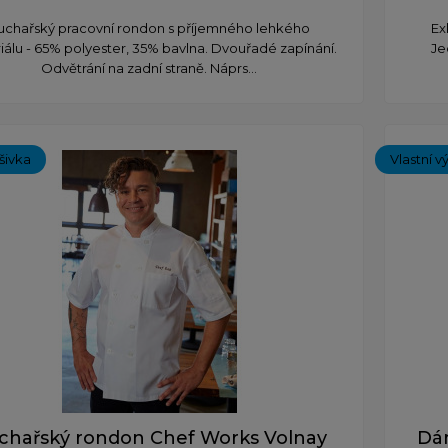
uchařský pracovní rondon s příjemného lehkého
Ex
iálu - 65% polyester, 35% bavlna. Dvouřadé zapínání.
Je
Odvětrání na zadní straně. Náprs...
ýšivka
Vlastní v
chařský rondon Chef Works Volnay
Dá