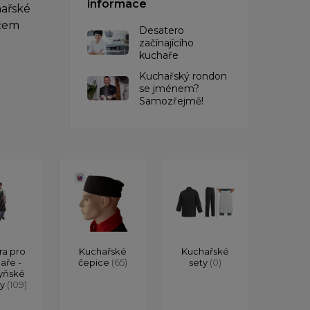
informace
hařské
ěčem
Desatero
začínajícího
kuchaře
Kuchařský rondon
se jménem?
Samozřejmě!
ra pro
Kuchařské
Kuchařské
aře -
čepice
(65)
sety
(0)
yňské
ry
(109)