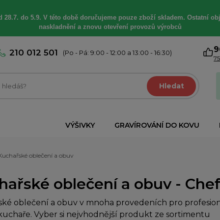
 28.7. do 5.9. V této době
doručujeme
pouze zboží skladem. Ostatní
ob
naskladnění a znovu otevření provozů výrobců
9
210 012 501
(Po - Pá: 9:00 - 12:00 a 13:00 - 16:30)
75
Hledat
VÝŠIVKY
GRAVÍROVÁNÍ DO KOVU
Kuchařské oblečení a obuv
hařské oblečení a obuv - Chef
ké oblečení a obuv v mnoha provedeních pro profesioná
uchaře. Vyber si nejvhodnější produkt ze sortimentu