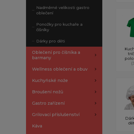
Nadměrné velikosti gastro
oblečení
Ponožky pro kuchaře a
číšníky
Dárky pro děti
Kuch
Oblečení pro číšníka a
tri
barmany
polo
(
Wellness oblečení a obuv
Kuchyňské nože
Broušení nožů
Gastro zařízení
Grilovací příslušenství
Dárk
dě
Káva