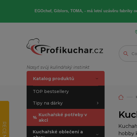
EGOchef, Giblors, TOMA, -
má letní
uzávěru fabriky od
Nasyť svůj kulinářský instinkt
Katalog produktů
TOP bestsellery
Tipy na dárky
Kuc
Kuchařské potřeby v
%
akci
RECENZE
Kuchařs
Kuchařské oblečení a
hobby k