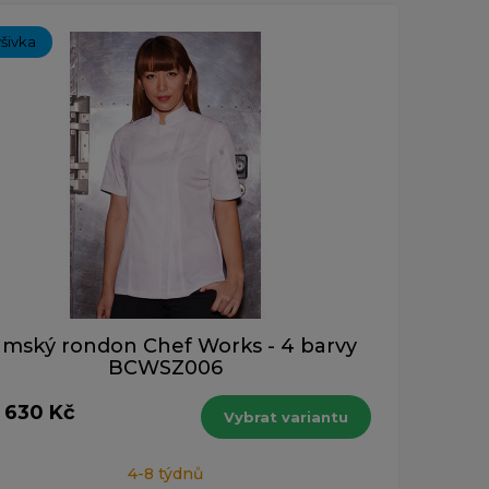
ýšivka
mský rondon Chef Works - 4 barvy
BCWSZ006
1 630 Kč
Vybrat variantu
4-8 týdnů