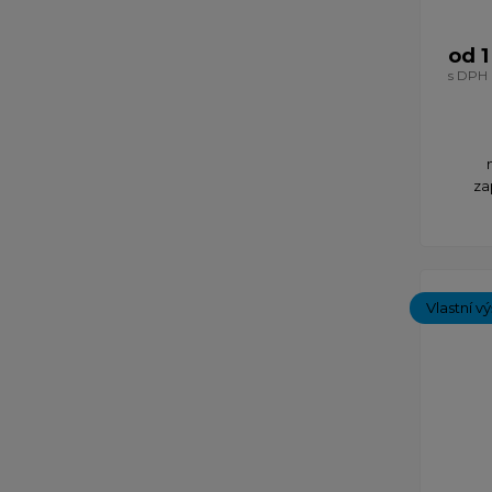
od 1
s DPH
za
Vlastní v