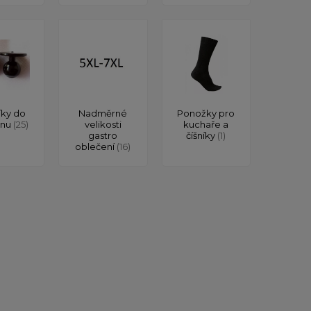
íky do
Nadměrné
Ponožky pro
onu
(25)
velikosti
kuchaře a
gastro
číšníky
(1)
oblečení
(16)