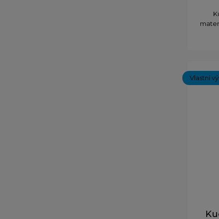
K
mater
Vlastní v
Ku