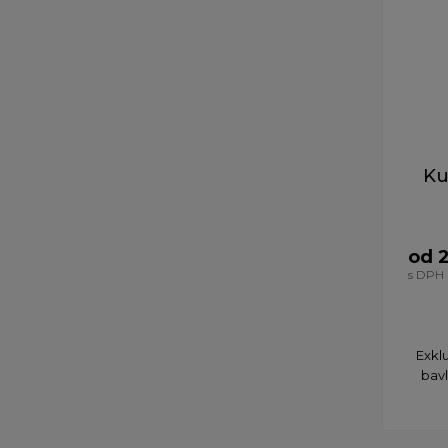
Ku
od 
s DPH
Exklu
bavl