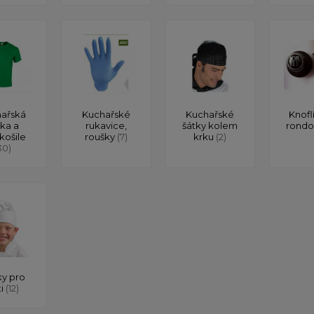
ařská
Kuchařské
Kuchařské
Knofl
čka a
rukavice,
šátky kolem
rond
košile
roušky
(7)
krku
(2)
30)
y pro
ti
(12)