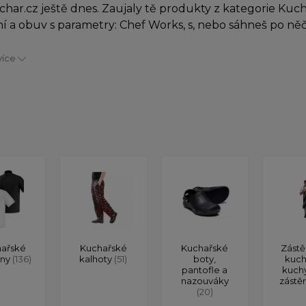
char.cz ještě dnes. Zaujaly tě produkty z kategorie Kuc
í a obuv s parametry: Chef Works, s, nebo sáhneš po n
více
ařské
Kuchařské
Kuchařské
Zástě
ony
(136)
kalhoty
(51)
boty,
kuch
pantofle a
kuch
nazouváky
zástě
(20)