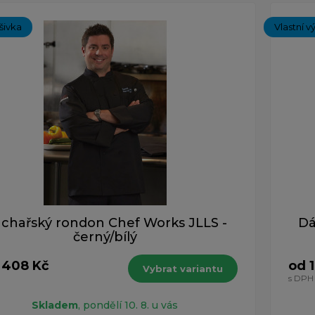
ýšivka
Vlastní v
chařský rondon Chef Works JLLS -
Dá
černý/bílý
 408 Kč
od 
Vybrat variantu
s DPH
Skladem
, pondělí 10. 8. u vás