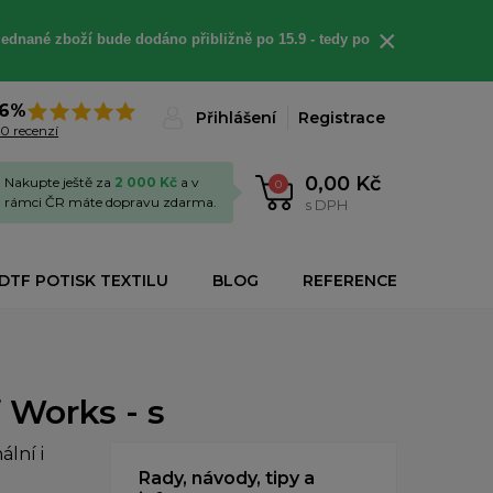
×
jednané
zboží bude dodáno
přibližně
po 15.9 - t
edy po
6%
Přihlášení
Registrace
0 recenzí
0,00 Kč
Nakupte ještě za
2 000 Kč
a v
0
rámci ČR máte dopravu zdarma.
s DPH
DTF POTISK TEXTILU
BLOG
REFERENCE
 Works - s
lní i
Rady, návody, tipy a