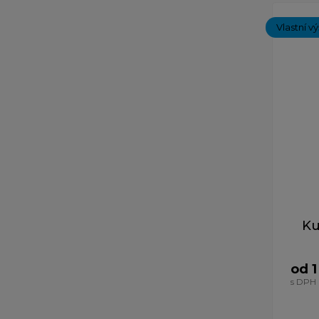
Vlastní v
Ku
od 1
s DPH