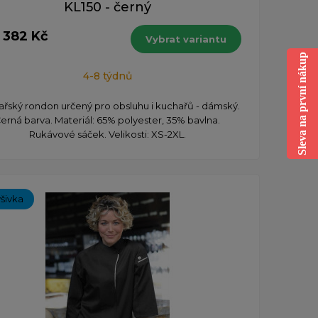
KL150 - černý
1 382 Kč
Vybrat variantu
Sleva na první nákup
4-8 týdnů
řský rondon určený pro obsluhu i kuchařů - dámský.
erná barva. Materiál: 65% polyester, 35% bavlna.
Rukávové sáček. Velikosti: XS-2XL.
ýšivka