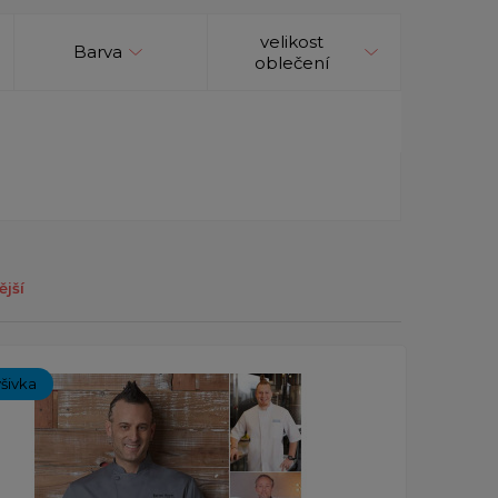
velikost
Barva
oblečení
ější
ýšivka