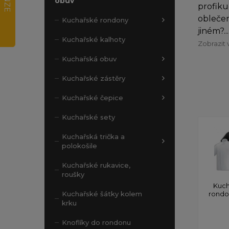
obuv
profiku
oblečen
Kuchařské rondony
jiném?...
Kuchařské kalhoty
Zobrazit 
Kuchařská obuv
Kuchařské zástěry
Kuchařské čepice
Kuchařské sety
Kuchařská trička a
polokošile
Kuchařské rukavice,
roušky
Kuch
rond
Kuchařské šátky kolem
krku
Knoflíky do rondonu