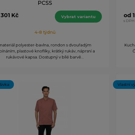
PCSS
 301 Kč
od 
Vybrat variantu
s DPH
4-8 týdnů
materiál polyester-bavlna, rondon s dvouřadým
Kucha
pínáním, plastové knoflíky, krátký rukáv, náprsní a
Č
rukávové kapsa. Dostupný v bílé barvě...
ýšivka
Vlastní v