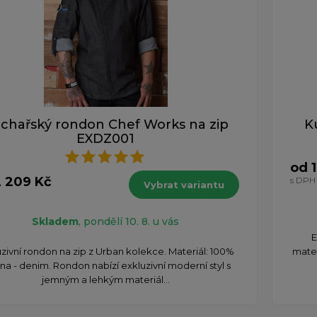
chařský rondon Chef Works na zip
K
EXDZ001
od 1
2 209 Kč
s DPH
Vybrat variantu
Skladem
, pondělí 10. 8. u vás
E
zivní rondon na zip z Urban kolekce. Materiál: 100%
mater
na - denim. Rondon nabízí exkluzivní moderní styl s
jemným a lehkým materiál...