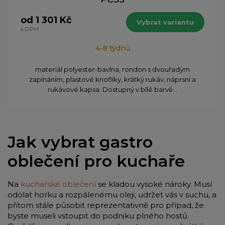
od 1 301 Kč
Vybrat variantu
s DPH
4-8 týdnů
materiál polyester-bavlna, rondon s dvouřadým
zapínáním, plastové knoflíky, krátký rukáv, náprsní a
rukávové kapsa. Dostupný v bílé barvě...
Jak vybrat gastro
oblečení pro kuchaře
Na
kuchařské oblečení
se kladou vysoké nároky. Musí
odolat horku a rozpálenému oleji, udržet vás v suchu, a
přitom stále působit reprezentativně pro případ, že
byste museli vstoupit do podniku plného hostů.