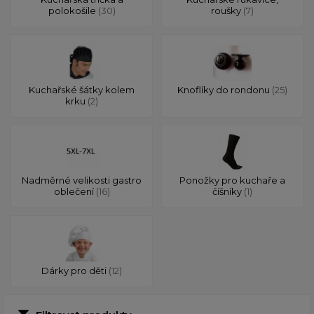
polokošile
(30)
roušky
(7)
Kuchařské šátky kolem
Knoflíky do rondonu
(25)
krku
(2)
Nadměrné velikosti gastro
Ponožky pro kuchaře a
oblečení
(16)
číšníky
(1)
Dárky pro děti
(12)