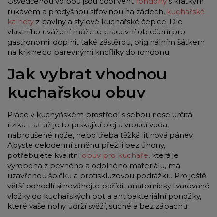
Osvědčenou volbou jsou cool vent
rondony
s krátkým
rukávem a prodyšnou síťovinou na zádech,
kuchařské
kalhoty
z bavlny a stylové kuchařské čepice. Dle
vlastního uvážení můžete pracovní oblečení pro
gastronomii doplnit také zástěrou, originálním šátkem
na krk nebo barevnými knoflíky do rondonu.
Jak vybrat vhodnou
kuchařskou obuv
Práce v kuchyňském prostředí s sebou nese určitá
rizika – ať už je to prskající olej a vroucí voda,
nabroušené nože, nebo třeba těžká litinová pánev.
Abyste celodenní směnu přežili bez úhony,
potřebujete kvalitní
obuv pro kuchaře
, která je
vyrobena z pevného a odolného materiálu, má
uzavřenou špičku a protiskluzovou podrážku. Pro ještě
větší pohodlí si neváhejte pořídit anatomicky tvarované
vložky do kuchařských bot a antibakteriální ponožky,
které vaše nohy udrží svěží, suché a bez zápachu.