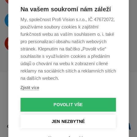
Na vašem soukromí nám záleží
O novinkách píšeme
My, společnost Profi Vision s.r.o., IČ 47672072,
na
Twitteru
používáme soubory cookies k zajištění
funkčnosti webu as vaším souhlasem o. i. také
Produkty Vám představujeme
pro personalizaci obsahu našich webových
na
Youtube
stránek. Klepnutím na tlačítko „Povolit vše“
souhlasíte s využíváním cookies a předáním
údajů o chování na webu k zobrazení cílené
reklamy na sociálních sítích a reklamních sítích
na dalších webech.
Profikuchar.sk
Profikoch.at
Zjistit více
Profiszakacs.hu
POVOLIT VŠE
JEN NEZBYTNÉ