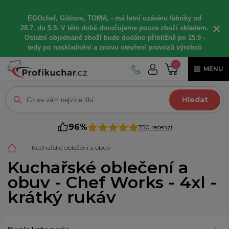
EGOchef, Giblors, TOMA, -
má letní
uzávěru fabriky od
×
28.7. do 5.9. V této době
doručujeme
pouze zboží skladem.
Ostatní
objednané
zboží bude dodáno
přibližně
po 15.9 -
t
edy po naskladnění a znovu otevření provozů výrobců
0
MENU
Hledat
96%
750 recenzí
Kuchařské oblečení a obuv
Kuchařské oblečení a
obuv - Chef Works - 4xl -
krátký rukáv