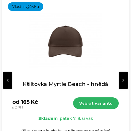
Vlastní výšivka
Kšiltovka Myrtle Beach - hnědá
od 165 Kč
Vybrat variantu
s DPH
Skladem
, pátek 7. 8. u vás
Kšiltovka pro kuchaře, je připravena na náročné