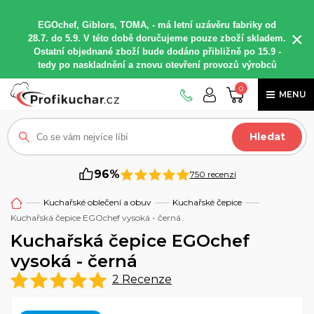
EGOchef, Giblors, TOMA, -
má letní
uzávěru fabriky od
×
28.7. do 5.9. V této době
doručujeme
pouze zboží skladem.
Ostatní
objednané
zboží bude dodáno
přibližně
po 15.9 -
t
edy po naskladnění a znovu otevření provozů výrobců
0
MENU
Hledat
96%
750 recenzí
Kuchařské oblečení a obuv
Kuchařské čepice
Kuchařská čepice EGOchef vysoká - černá
Kuchařská čepice EGOchef
vysoká - černá
2
Recenze