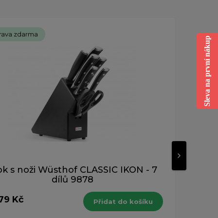
rava zdarma
Dopr
Sleva na první nákup
Novinka
ok s noži Wüsthof CLASSIC IKON - 7
Blok
dílů 9878
879 Kč
12 2
Přidat do košíku
s DPH