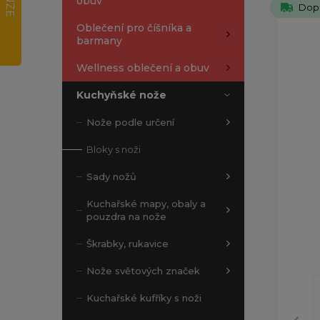
obuv
Dop
Oblečení pro číšníka a
barmany
Wellness oblečení a obuv
Kuchyňské nože
Nože podle určení
Bloky s noži
Sady nožů
Kuchařské mapy, obaly a
pouzdra na nože
Škrabky, rukavice
Nože světových značek
Kuchařské kufříky s noži