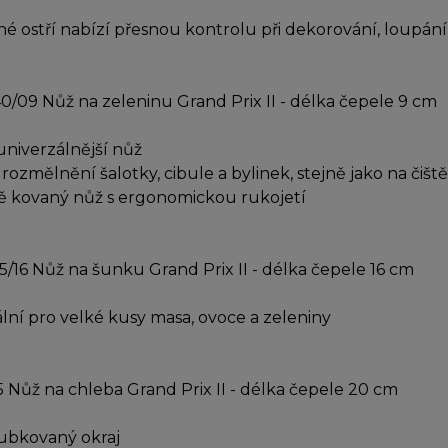
né ostří nabízí přesnou kontrolu při dekorování, loupání
0/09 Nůž na zeleninu Grand Prix II - délka čepele 9 cm
univerzálnější nůž
 rozmělnění šalotky, cibule a bylinek, stejně jako na čiště
ě kovaný nůž s ergonomickou rukojetí
5/16 Nůž na šunku Grand Prix II - délka čepele 16 cm
ální pro velké kusy masa, ovoce a zeleniny
5 Nůž na chleba Grand Prix II - délka čepele 20 cm
ubkovaný okraj