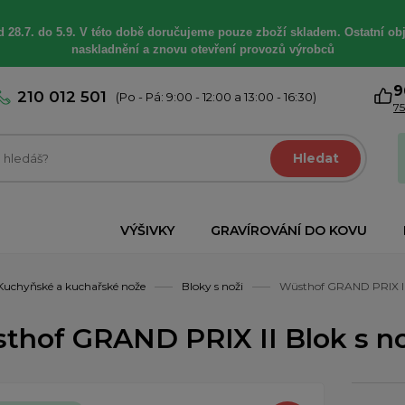
 28.7. do 5.9. V této době
doručujeme
pouze zboží skladem. Ostatní
ob
naskladnění a znovu otevření provozů výrobců
9
210 012 501
(Po - Pá: 9:00 - 12:00 a 13:00 - 16:30)
75
Hledat
VÝŠIVKY
GRAVÍROVÁNÍ DO KOVU
Kuchyňské a kuchařské nože
Bloky s noži
Wüsthof GRAND PRIX II B
thof GRAND PRIX II Blok s nož