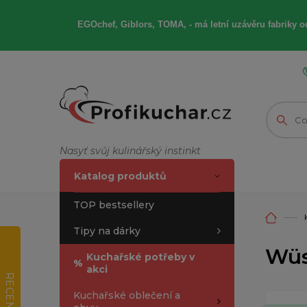
EGOchef, Giblors, TOMA, -
má letní
uzávěru fabriky od
Nasyť svůj kulinářský instinkt
Katalog produktů
TOP bestsellery
Tipy na dárky
Wüs
Kuchařské potřeby v
%
akci
RECENZE
Kuchařské oblečení a