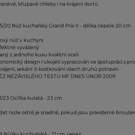
čerstvé, křupavé chleby i na krájení dortů
5/20 Nůž kuchařský Grand Prix II - délka čepele 20 cm
čový nůž v kuchyni
fektně vyvážený
aný z jednoho kusu kvalitní oceli
onomický design rukojeti vypracován ve spolupráci s pro
krájení, sekání či kostkování všech druhů potravin
TĚZ NEZÁVISLÉHO TESTU MF DNES ÚNOR 2009
1/23 Ocílka kulatá - 23 cm
žet nože ostré je snadné, pokud jsou pravidelně brouš
8 Nůžky kuchyňské - 21 cm, nerez