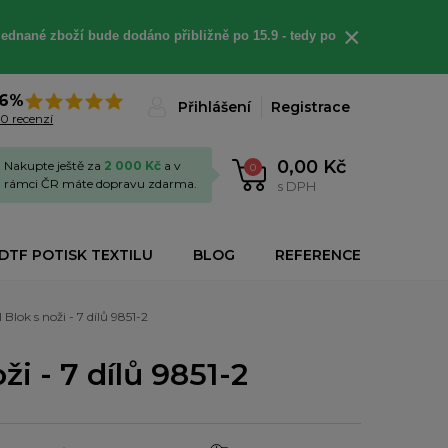
×
jednané
zboží bude dodáno
přibližně
po 15.9 - t
edy po
6%
Přihlášení
Registrace
0 recenzí
0,00 Kč
Nakupte ještě za
2 000 Kč
a v
0
rámci ČR máte dopravu zdarma.
s DPH
DTF POTISK TEXTILU
BLOG
REFERENCE
lok s noži - 7 dílů 9851-2
i - 7 dílů 9851-2