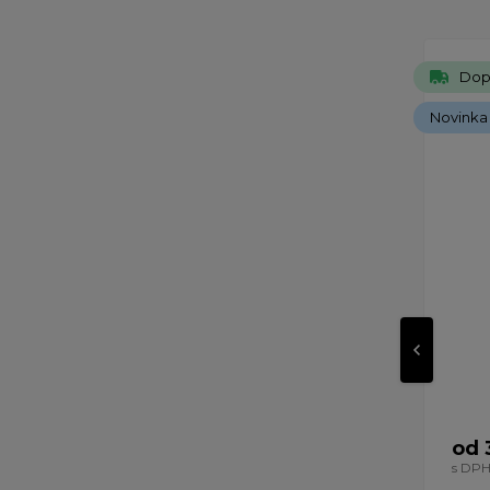
Dop
Novinka
od 
s DP