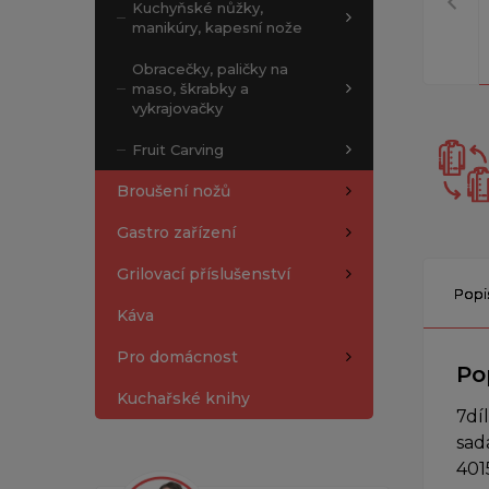
Kuchyňské nůžky,
manikúry, kapesní nože
Obracečky, paličky na
maso, škrabky a
vykrajovačky
Fruit Carving
Broušení nožů
Gastro zařízení
Grilovací příslušenství
Popi
Káva
Pro domácnost
Po
Kuchařské knihy
7dí
sad
401