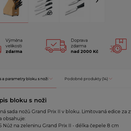
Výměna
Doprava
velikosti
zdarma
zdarma
nad 2000 Kč
s a parametry bloku s noži
Podobné produkty
(14)
pis bloku s noži
lná sada nožů Grand Prix II v bloku. Limitovaná edice z
a obsahuje:
5 Nůž na zeleninu Grand Prix II - délka čepele 8 cm