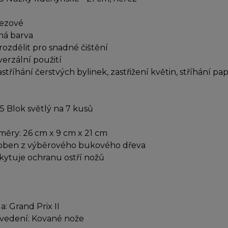
ezové
ná barva
 rozdělit pro snadné čištění
verzální použití
astříhání čerstvých bylinek, zastřižení květin, stříhání pa
5 Blok světlý na 7 kusů
měry: 26 cm x 9 cm x 21 cm
oben z výběrového bukového dřeva
kytuje ochranu ostří nožů
a: Grand Prix II
vedení: Kované nože