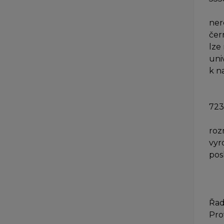
ner
čer
lze
uni
k n
723
roz
vyr
pos
Řad
Pro