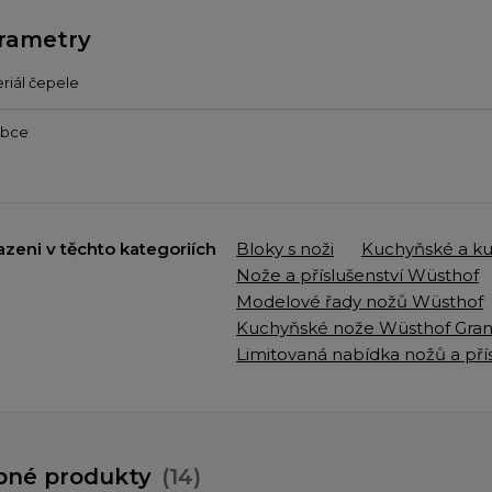
rametry
riál čepele
obce
azeni v těchto kategoriích
Bloky s noži
Kuchyňské a k
Nože a příslušenství Wüsthof
Modelové řady nožů Wüsthof
Kuchyňské nože Wüsthof Grand
Limitovaná nabídka nožů a pří
bné produkty
(14)