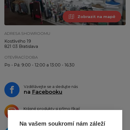
Zobrazit na mapě
ADRESA SHOWROOMU
Kostlivého 19
821 03 Bratislava
OTEVÍRACÍ DOBA
Po - Pá: 9:00 - 12:00 a 13:00 - 16:30
Vzdělávejte se a sledujte nás
na
Facebooku
Krásné produkty si přímo říkají
o sdílení na
Instagramu
Na vašem soukromí nám záleží