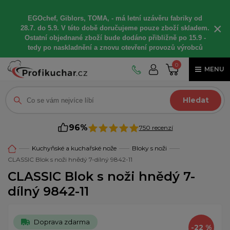
EGOchef, Giblors, TOMA, -
má letní
uzávěru fabriky od
×
28.7. do 5.9. V této době
doručujeme
pouze zboží skladem.
Ostatní
objednané
zboží bude dodáno
přibližně
po 15.9 -
t
edy po naskladnění a znovu otevření provozů výrobců
0
MENU
Hledat
96%
750 recenzí
Kuchyňské a kuchařské nože
Bloky s noži
CLASSIC Blok s noži hnědý 7-dílný 9842-11
CLASSIC Blok s noži hnědý 7-
dílný 9842-11
Doprava zdarma
-22 %