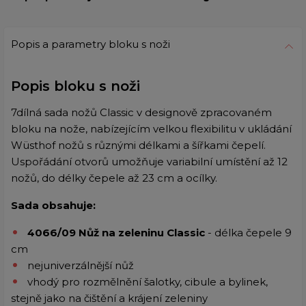
Popis a parametry bloku s noži
Popis bloku s noži
7dílná sada nožů Classic v designově zpracovaném
bloku na nože, nabízejícím velkou flexibilitu v ukládání
Wüsthof nožů s různými délkami a šířkami čepelí.
Uspořádání otvorů umožňuje variabilní umístění až 12
nožů, do délky čepele až 23 cm a ocílky.
Sada obsahuje:
4066/09 Nůž na zeleninu Classic
- délka čepele 9
cm
nejuniverzálnější nůž
vhodý pro rozmělnění šalotky, cibule a bylinek,
stejně jako na čištění a krájení zeleniny