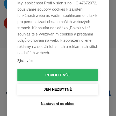
O novinkách píšeme
My, společnost Profi Vision s.r.o., IČ 47672072,
na
Twitteru
používáme soubory cookies k zajištění
funkčnosti webu as vaším souhlasem o. i. také
Produkty Vám představujeme
pro personalizaci obsahu našich webových
na
Youtube
stránek. Klepnutím na tlačítko „Povolit vše“
souhlasíte s využíváním cookies a předáním
údajů o chování na webu k zobrazení cílené
reklamy na sociálních sítích a reklamních sítích
na dalších webech.
Profikuchar.sk
Profikoch.at
Zjistit více
Profiszakacs.hu
POVOLIT VŠE
JEN NEZBYTNÉ
Nastavení cookies