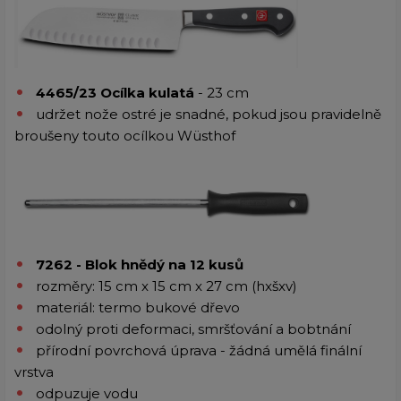
4465/23 Ocílka kulatá
- 23 cm
udržet nože ostré je snadné, pokud jsou pravidelně
broušeny touto ocílkou Wüsthof
7262 - Blok hnědý na 12 kusů
rozměry: 15 cm x 15 cm x 27 cm (hxšxv)
materiál: termo bukové dřevo
odolný proti deformaci, smršťování a bobtnání
přírodní povrchová úprava - žádná umělá finální
vrstva
odpuzuje vodu