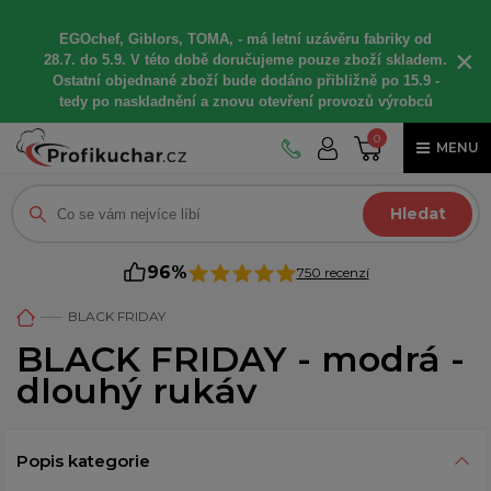
EGOchef, Giblors, TOMA, -
má letní
uzávěru fabriky od
×
28.7. do 5.9. V této době
doručujeme
pouze zboží skladem.
Ostatní
objednané
zboží bude dodáno
přibližně
po 15.9 -
t
edy po naskladnění a znovu otevření provozů výrobců
0
MENU
Hledat
96%
750 recenzí
BLACK FRIDAY
BLACK FRIDAY - modrá -
dlouhý rukáv
Popis kategorie