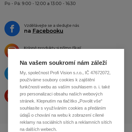
Po - Pá: 9:00 - 12:00 a 13:00 - 16:30
Vzdělávejte se a sledujte nás
na
Facebooku
Krásné produkty si přímo říkají
o sdílení na
Instagramu
Na vašem soukromí nám záleží
O novinkách píšeme
My, společnost Profi Vision s.r.o., IČ 47672072,
na
Twitteru
používáme soubory cookies k zajištění
funkčnosti webu as vaším souhlasem o. i. také
Produkty Vám představujeme
pro personalizaci obsahu našich webových
na
Youtube
stránek. Klepnutím na tlačítko „Povolit vše“
souhlasíte s využíváním cookies a předáním
údajů o chování na webu k zobrazení cílené
reklamy na sociálních sítích a reklamních sítích
na dalších webech.
Profikuchar.sk
Profikoch.at