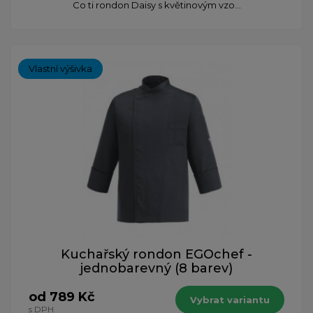
Co ti rondon Daisy s květinovým vzo...
Vlastní výšivka
Kuchařský rondon EGOchef -
jednobarevný (8 barev)
od 789 Kč
Vybrat variantu
s DPH